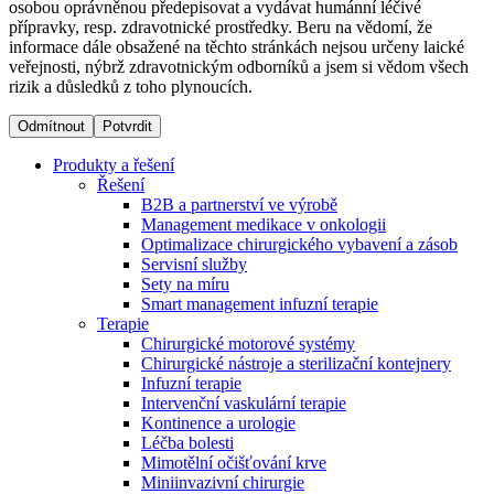
osobou oprávněnou předepisovat a vydávat humánní léčivé
přípravky, resp. zdravotnické prostředky. Beru na vědomí, že
informace dále obsažené na těchto stránkách nejsou určeny laické
Dialyzační střediska​
veřejnosti, nýbrž zdravotnickým odborníků a jsem si vědom všech
rizik a důsledků z toho plynoucích.
B. Braun Avitum poskytuje kvalitní dialyzační péči ve všech
svých střediscích v České republice. Více informací se
Odmítnout
Potvrdit
dozvíte na stránkách jednotlivých středisek.
Produkty a řešení
Řešení
B2B a partnerství ve výrobě
Management medikace v onkologii
Optimalizace chirurgického vybavení a zásob
Produktový katalog​
Servisní služby
Sety na míru
Kontakt
Objevte naše produkty. Navštivte produktový katalog B.
Smart management infuzní terapie​
Braun s našim kompletním produktovým portfoliem.
Terapie
Zůstaňte v dialogu s B. Braun. ​Kontaktujte nás.​
Chirurgické motorové systémy
Chirurgické nástroje a sterilizační kontejnery
Infuzní terapie
Intervenční vaskulární terapie
Kontinence a urologie
Léčba bolesti
Mimotělní očišťování krve
Miniinvazivní chirurgie
Odborné ambulance