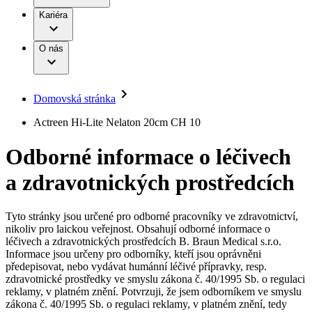
Terapie
B. Braun Avitum
Práce a kariéra
Kariéra
Naše kultura
Odpovědnost
Chirurgické motorové systémy
Odborné ambulance
Chirurgické nástroje a sterilizační kontejnery
Dialyzační střediska
Diverzita
O nás
Infuzní terapie
Vaše příležitost​
Onemocnění
Udržitelnost
Intervenční vaskulární terapie
Compliance
Kontinence a urologie
Sponzoring a dary
Služby pro pacienty
Léčba bolesti
Domovská stránka
Mimotělní očišťování krve
Média
Miniinvazivní chirurgie
B. Braun Avitum
Actreen Hi-Lite Nelaton 20cm CH 10
Neurochirurgie
Tiskové zprávy
Nutriční terapie
Odborné informace o léčivech
Onkologie
Kontakt
Ortopedie
a zdravotnických prostředcích
Páteřní chirurgie
Kontaktní formulář
Péče o rány
Registrace k odběru newsletteru
Péče o stomii
Společnost
Prevence a kontrola infekcí
Tyto stránky jsou určené pro odborné pracovníky ve zdravotnictví,
Uzavírání ran
nikoliv pro laickou veřejnost. Obsahují odborné informace o
Odpovědnost
Řešení
léčivech a zdravotnických prostředcích B. Braun Medical s.r.o.
Nabídky pracovních míst
Informace jsou určeny pro odborníky, kteří jsou oprávněni
předepisovat, nebo vydávat humánní léčivé přípravky, resp.
Média
Terapie
Objevte své kariérní příležitosti ​v B. Braun. Vyhledejte náš trh
zdravotnické prostředky ve smyslu zákona č. 40/1995 Sb. o regulaci
práce​ pro zajímavé pozice.​
reklamy, v platném znění. Potvrzuji, že jsem odborníkem ve smyslu
zákona č. 40/1995 Sb. o regulaci reklamy, v platném znění, tedy
Kontakt