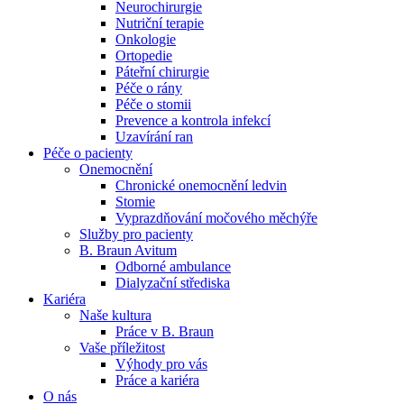
Neurochirurgie
Nutriční terapie
Naše specializované ambulance jsou tu pro vás. Zvolte
Onkologie
specializaci a město, které potřebujete, a objednejte se do naší
Ortopedie
ambulance.
Páteřní chirurgie
Péče o rány
Péče o stomii
Prevence a kontrola infekcí
Uzavírání ran
Péče o pacienty
Onemocnění
Chronické onemocnění ledvin
Stomie
Vyprazdňování močového měchýře
Služby pro pacienty
B. Braun Avitum
Odborné ambulance
Dialyzační střediska
Kariéra
Naše kultura
Práce v B. Braun
Vaše příležitost​
Výhody pro vás
Práce a kariéra
O nás