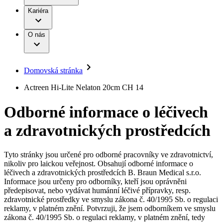
Terapie
B. Braun Avitum
Práce a kariéra
Kariéra
Naše kultura
Odpovědnost
Chirurgické motorové systémy
Odborné ambulance
Chirurgické nástroje a sterilizační kontejnery
Dialyzační střediska
Diverzita
O nás
Infuzní terapie
Vaše příležitost​
Onemocnění
Udržitelnost
Intervenční vaskulární terapie
Compliance
Kontinence a urologie
Sponzoring a dary
Služby pro pacienty
Léčba bolesti
Domovská stránka
Mimotělní očišťování krve
Média
Miniinvazivní chirurgie
B. Braun Avitum
Actreen Hi-Lite Nelaton 20cm CH 14
Neurochirurgie
Tiskové zprávy
Nutriční terapie
Odborné informace o léčivech
Onkologie
Kontakt
Ortopedie
a zdravotnických prostředcích
Páteřní chirurgie
Kontaktní formulář
Péče o rány
Registrace k odběru newsletteru
Péče o stomii
Společnost
Prevence a kontrola infekcí
Tyto stránky jsou určené pro odborné pracovníky ve zdravotnictví,
Uzavírání ran
nikoliv pro laickou veřejnost. Obsahují odborné informace o
Odpovědnost
Řešení
léčivech a zdravotnických prostředcích B. Braun Medical s.r.o.
Nabídky pracovních míst
Informace jsou určeny pro odborníky, kteří jsou oprávněni
předepisovat, nebo vydávat humánní léčivé přípravky, resp.
Média
Terapie
Objevte své kariérní příležitosti ​v B. Braun. Vyhledejte náš trh
zdravotnické prostředky ve smyslu zákona č. 40/1995 Sb. o regulaci
práce​ pro zajímavé pozice.​
reklamy, v platném znění. Potvrzuji, že jsem odborníkem ve smyslu
zákona č. 40/1995 Sb. o regulaci reklamy, v platném znění, tedy
Kontakt