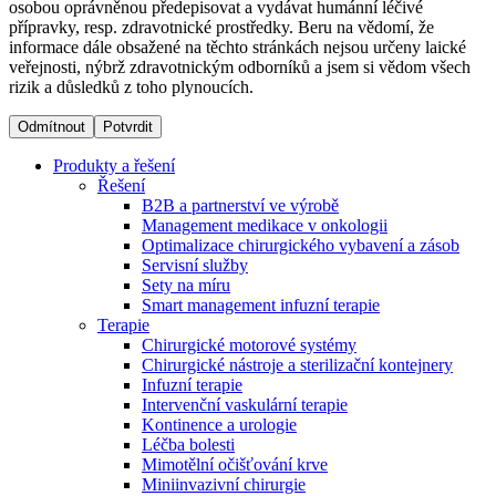
osobou oprávněnou předepisovat a vydávat humánní léčivé
přípravky, resp. zdravotnické prostředky. Beru na vědomí, že
informace dále obsažené na těchto stránkách nejsou určeny laické
Dialyzační střediska​
veřejnosti, nýbrž zdravotnickým odborníků a jsem si vědom všech
rizik a důsledků z toho plynoucích.
B. Braun Avitum poskytuje kvalitní dialyzační péči ve všech
svých střediscích v České republice. Více informací se
Odmítnout
Potvrdit
dozvíte na stránkách jednotlivých středisek.
Produkty a řešení
Řešení
B2B a partnerství ve výrobě
Management medikace v onkologii
Optimalizace chirurgického vybavení a zásob
Produktový katalog​
Servisní služby
Sety na míru
Kontakt
Objevte naše produkty. Navštivte produktový katalog B.
Smart management infuzní terapie​
Braun s našim kompletním produktovým portfoliem.
Terapie
Zůstaňte v dialogu s B. Braun. ​Kontaktujte nás.​
Chirurgické motorové systémy
Chirurgické nástroje a sterilizační kontejnery
Infuzní terapie
Intervenční vaskulární terapie
Kontinence a urologie
Léčba bolesti
Mimotělní očišťování krve
Miniinvazivní chirurgie
Odborné ambulance