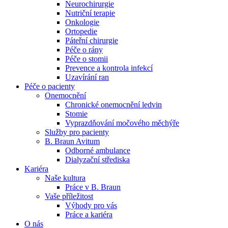
Neurochirurgie
Nutriční terapie
Naše specializované ambulance jsou tu pro vás. Zvolte
Onkologie
specializaci a město, které potřebujete, a objednejte se do naší
Ortopedie
ambulance.
Páteřní chirurgie
Péče o rány
Péče o stomii
Prevence a kontrola infekcí
Uzavírání ran
Péče o pacienty
Onemocnění
Chronické onemocnění ledvin
Stomie
Vyprazdňování močového měchýře
Služby pro pacienty
B. Braun Avitum
Odborné ambulance
Dialyzační střediska
Kariéra
Naše kultura
Práce v B. Braun
Vaše příležitost​
Výhody pro vás
Práce a kariéra
O nás