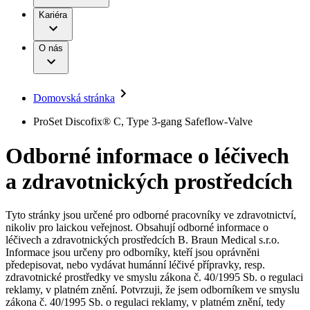
Terapie
B. Braun Avitum
Práce a kariéra
Kariéra
Naše kultura
Odpovědnost
Chirurgické motorové systémy
Odborné ambulance
Chirurgické nástroje a sterilizační kontejnery
Dialyzační střediska
Diverzita
O nás
Infuzní terapie
Vaše příležitost​
Onemocnění
Udržitelnost
Intervenční vaskulární terapie
Compliance
Kontinence a urologie
Sponzoring a dary
Služby pro pacienty
Léčba bolesti
Domovská stránka
Mimotělní očišťování krve
Média
Miniinvazivní chirurgie
B. Braun Avitum
ProSet Discofix® C, Type 3-gang Safeflow-Valve
Neurochirurgie
Tiskové zprávy
Nutriční terapie
Odborné informace o léčivech
Onkologie
Kontakt
Ortopedie
a zdravotnických prostředcích
Páteřní chirurgie
Kontaktní formulář
Péče o rány
Registrace k odběru newsletteru
Péče o stomii
Společnost
Prevence a kontrola infekcí
Tyto stránky jsou určené pro odborné pracovníky ve zdravotnictví,
Uzavírání ran
nikoliv pro laickou veřejnost. Obsahují odborné informace o
Odpovědnost
Řešení
léčivech a zdravotnických prostředcích B. Braun Medical s.r.o.
Nabídky pracovních míst
Informace jsou určeny pro odborníky, kteří jsou oprávněni
předepisovat, nebo vydávat humánní léčivé přípravky, resp.
Média
Terapie
Objevte své kariérní příležitosti ​v B. Braun. Vyhledejte náš trh
zdravotnické prostředky ve smyslu zákona č. 40/1995 Sb. o regulaci
práce​ pro zajímavé pozice.​
reklamy, v platném znění. Potvrzuji, že jsem odborníkem ve smyslu
zákona č. 40/1995 Sb. o regulaci reklamy, v platném znění, tedy
Kontakt