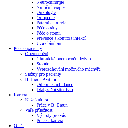
Neurochirurgie
Nutriční terapie
Naše specializované ambulance jsou tu pro vás. Zvolte
Onkologie
specializaci a město, které potřebujete, a objednejte se do naší
Ortopedie
ambulance.
Páteřní chirurgie
Péče o rány
Péče o stomii
Prevence a kontrola infekcí
Uzavírání ran
Péče o pacienty
Onemocnění
Chronické onemocnění ledvin
Stomie
Vyprazdňování močového měchýře
Služby pro pacienty
B. Braun Avitum
Odborné ambulance
Dialyzační střediska
Kariéra
Naše kultura
Práce v B. Braun
Vaše příležitost​
Výhody pro vás
Práce a kariéra
O nás