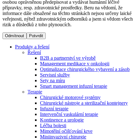
osobou oprávněnou předepisovat a vydávat humánní léčivé
přípravky, resp. zdravotnické prostředky. Beru na vědomí, že
informace dále obsažené na těchto stránkách nejsou určeny laické
Dialyzační střediska​
veřejnosti, nýbrž zdravotnickým odborníků a jsem si vědom všech
rizik a důsledků z toho plynoucích.
B. Braun Avitum poskytuje kvalitní dialyzační péči ve všech
svých střediscích v České republice. Více informací se
Odmítnout
Potvrdit
dozvíte na stránkách jednotlivých středisek.
Produkty a řešení
Řešení
B2B a partnerství ve výrobě
Management medikace v onkologii
Optimalizace chirurgického vybavení a zásob
Produktový katalog​
Servisní služby
Sety na míru
Kontakt
Objevte naše produkty. Navštivte produktový katalog B.
Smart management infuzní terapie​
Braun s našim kompletním produktovým portfoliem.
Terapie
Zůstaňte v dialogu s B. Braun. ​Kontaktujte nás.​
Chirurgické motorové systémy
Chirurgické nástroje a sterilizační kontejnery
Infuzní terapie
Intervenční vaskulární terapie
Kontinence a urologie
Léčba bolesti
Mimotělní očišťování krve
Miniinvazivní chirurgie
Odborné ambulance