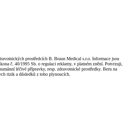
dravotnických prostředcích B. Braun Medical s.r.o. Informace jsou
kona č. 40/1995 Sb. o regulaci reklamy, v platném znění. Potvrzuji,
umánní léčivé přípravky, resp. zdravotnické prostředky. Beru na
ch rizik a důsledků z toho plynoucích.