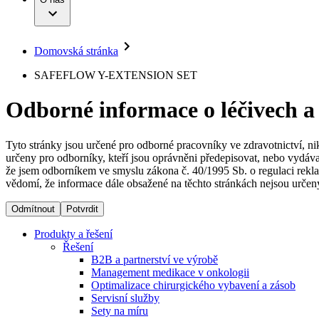
Infuzní terapie
Vaše příležitost​
Onemocnění
Udržitelnost
Intervenční vaskulární terapie
Compliance
Kontinence a urologie
Sponzoring a dary
Služby pro pacienty
Léčba bolesti
Domovská stránka
Mimotělní očišťování krve
Média
Miniinvazivní chirurgie
B. Braun Avitum
SAFEFLOW Y-EXTENSION SET
Neurochirurgie
Tiskové zprávy
Nutriční terapie
Odborné informace o léčivech a
Onkologie
Kontakt
Ortopedie
Páteřní chirurgie
Kontaktní formulář
Péče o rány
Registrace k odběru newsletteru
Tyto stránky jsou určené pro odborné pracovníky ve zdravotnictví, ni
Péče o stomii
určeny pro odborníky, kteří jsou oprávněni předepisovat, nebo vydáva
Společnost
Prevence a kontrola infekcí
že jsem odborníkem ve smyslu zákona č. 40/1995 Sb. o regulaci rekla
Uzavírání ran
vědomí, že informace dále obsažené na těchto stránkách nejsou určeny
Odpovědnost
Řešení
Odmítnout
Potvrdit
Média
Terapie
Produkty a řešení
Řešení
B2B a partnerství ve výrobě
Kontakt
Management medikace v onkologii
Optimalizace chirurgického vybavení a zásob
Servisní služby
Sety na míru