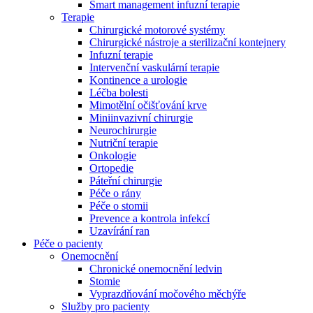
Smart management infuzní terapie​
Terapie
Chirurgické motorové systémy
Chirurgické nástroje a sterilizační kontejnery
Infuzní terapie
Intervenční vaskulární terapie
Kontinence a urologie
Léčba bolesti
Mimotělní očišťování krve
Miniinvazivní chirurgie
Neurochirurgie
Nutriční terapie
Onkologie
Ortopedie
Páteřní chirurgie
Péče o rány
Péče o stomii
Prevence a kontrola infekcí
Uzavírání ran
Nabídky pracovních míst
Péče o pacienty
Onemocnění
Objevte své kariérní příležitosti ​v B. Braun. Vyhledejte náš trh 
Chronické onemocnění ledvin
Stomie
Vyprazdňování močového měchýře
Služby pro pacienty