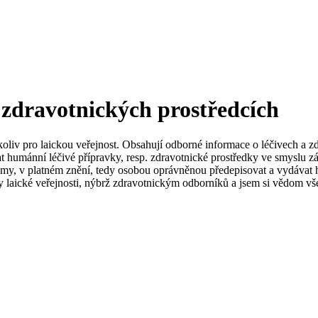
 zdravotnických prostředcích
koliv pro laickou veřejnost. Obsahují odborné informace o léčivech a z
t humánní léčivé přípravky, resp. zdravotnické prostředky ve smyslu zá
my, v platném znění, tedy osobou oprávněnou předepisovat a vydávat h
 laické veřejnosti, nýbrž zdravotnickým odborníků a jsem si vědom vše