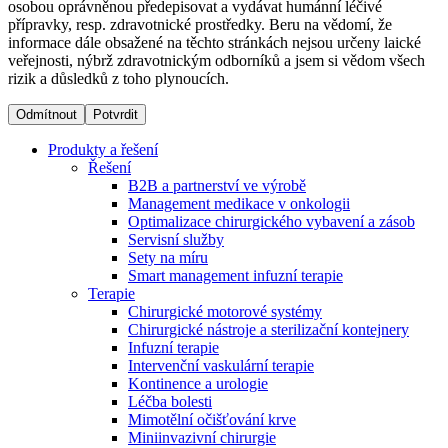
osobou oprávněnou předepisovat a vydávat humánní léčivé
přípravky, resp. zdravotnické prostředky. Beru na vědomí, že
informace dále obsažené na těchto stránkách nejsou určeny laické
Dialyzační střediska​
veřejnosti, nýbrž zdravotnickým odborníků a jsem si vědom všech
rizik a důsledků z toho plynoucích.
B. Braun Avitum poskytuje kvalitní dialyzační péči ve všech
svých střediscích v České republice. Více informací se
Odmítnout
Potvrdit
dozvíte na stránkách jednotlivých středisek.
Produkty a řešení
Řešení
B2B a partnerství ve výrobě
Management medikace v onkologii
Optimalizace chirurgického vybavení a zásob
Produktový katalog​
Servisní služby
Sety na míru
Kontakt
Objevte naše produkty. Navštivte produktový katalog B.
Smart management infuzní terapie​
Braun s našim kompletním produktovým portfoliem.
Terapie
Zůstaňte v dialogu s B. Braun. ​Kontaktujte nás.​
Chirurgické motorové systémy
Chirurgické nástroje a sterilizační kontejnery
Infuzní terapie
Intervenční vaskulární terapie
Kontinence a urologie
Léčba bolesti
Mimotělní očišťování krve
Miniinvazivní chirurgie
Odborné ambulance