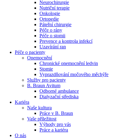
Neurochirurgie
Nutriční terapie
Naše specializované ambulance jsou tu pro vás. Zvolte
Onkologie
specializaci a město, které potřebujete, a objednejte se do naší
Ortopedie
ambulance.
Páteřní chirurgie
Péče o rány
Péče o stomii
Prevence a kontrola infekcí
Uzavírání ran
Péče o pacienty
Onemocnění
Chronické onemocnění ledvin
Stomie
Vyprazdňování močového měchýře
Služby pro pacienty
B. Braun Avitum
Odborné ambulance
Dialyzační střediska
Kariéra
Naše kultura
Práce v B. Braun
Vaše příležitost​
Výhody pro vás
Práce a kariéra
O nás