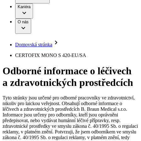
Terapie
B. Braun Avitum
Práce a kariéra
Kariéra
Naše kultura
Odpovědnost
Chirurgické motorové systémy
Odborné ambulance
Chirurgické nástroje a sterilizační kontejnery
Dialyzační střediska
Diverzita
O nás
Infuzní terapie
Vaše příležitost​
Onemocnění
Udržitelnost
Intervenční vaskulární terapie
Compliance
Kontinence a urologie
Sponzoring a dary
Služby pro pacienty
Léčba bolesti
Domovská stránka
Mimotělní očišťování krve
Média
Miniinvazivní chirurgie
B. Braun Avitum
CERTOFIX MONO S 420-EU/SA
Neurochirurgie
Tiskové zprávy
Nutriční terapie
Odborné informace o léčivech
Onkologie
Kontakt
Ortopedie
a zdravotnických prostředcích
Páteřní chirurgie
Kontaktní formulář
Péče o rány
Registrace k odběru newsletteru
Péče o stomii
Společnost
Prevence a kontrola infekcí
Tyto stránky jsou určené pro odborné pracovníky ve zdravotnictví,
Uzavírání ran
nikoliv pro laickou veřejnost. Obsahují odborné informace o
Odpovědnost
Řešení
léčivech a zdravotnických prostředcích B. Braun Medical s.r.o.
Nabídky pracovních míst
Informace jsou určeny pro odborníky, kteří jsou oprávněni
předepisovat, nebo vydávat humánní léčivé přípravky, resp.
Média
Terapie
Objevte své kariérní příležitosti ​v B. Braun. Vyhledejte náš trh
zdravotnické prostředky ve smyslu zákona č. 40/1995 Sb. o regulaci
práce​ pro zajímavé pozice.​
reklamy, v platném znění. Potvrzuji, že jsem odborníkem ve smyslu
zákona č. 40/1995 Sb. o regulaci reklamy, v platném znění, tedy
Kontakt