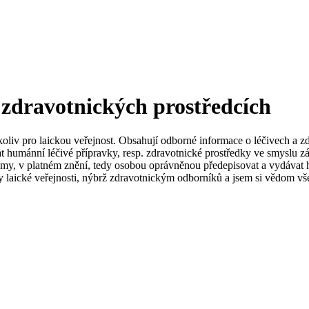
 zdravotnických prostředcích
koliv pro laickou veřejnost. Obsahují odborné informace o léčivech a z
t humánní léčivé přípravky, resp. zdravotnické prostředky ve smyslu zá
my, v platném znění, tedy osobou oprávněnou předepisovat a vydávat h
 laické veřejnosti, nýbrž zdravotnickým odborníků a jsem si vědom vše