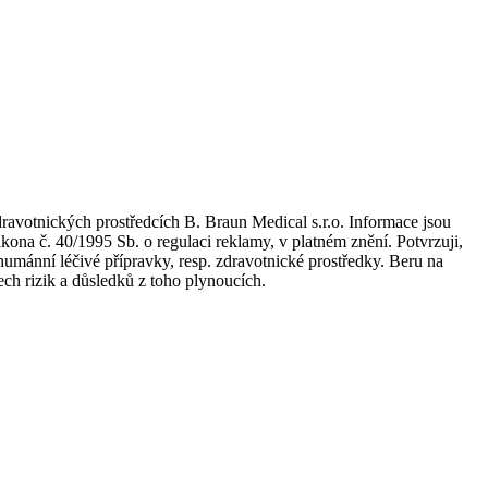
dravotnických prostředcích B. Braun Medical s.r.o. Informace jsou
kona č. 40/1995 Sb. o regulaci reklamy, v platném znění. Potvrzuji,
umánní léčivé přípravky, resp. zdravotnické prostředky. Beru na
ch rizik a důsledků z toho plynoucích.