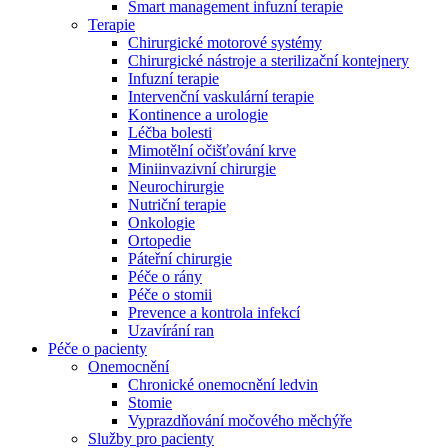
Smart management infuzní terapie​
Terapie
Chirurgické motorové systémy
Chirurgické nástroje a sterilizační kontejnery
Infuzní terapie
Intervenční vaskulární terapie
Kontinence a urologie
Léčba bolesti
Mimotělní očišťování krve
Miniinvazivní chirurgie
Neurochirurgie
Nutriční terapie
Onkologie
Ortopedie
Páteřní chirurgie
Péče o rány
Péče o stomii
Prevence a kontrola infekcí
Uzavírání ran
Nabídky pracovních míst
Péče o pacienty
Onemocnění
Objevte své kariérní příležitosti ​v B. Braun. Vyhledejte náš trh 
Chronické onemocnění ledvin
Stomie
Vyprazdňování močového měchýře
Služby pro pacienty