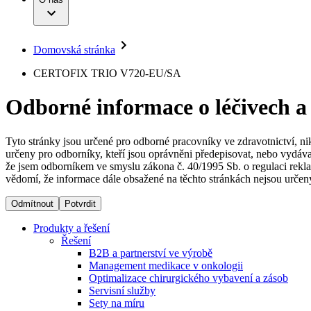
Infuzní terapie
Vaše příležitost​
Onemocnění
Udržitelnost
Intervenční vaskulární terapie
Compliance
Kontinence a urologie
Sponzoring a dary
Služby pro pacienty
Léčba bolesti
Domovská stránka
Mimotělní očišťování krve
Média
Miniinvazivní chirurgie
B. Braun Avitum
CERTOFIX TRIO V720-EU/SA
Neurochirurgie
Tiskové zprávy
Nutriční terapie
Odborné informace o léčivech a
Onkologie
Kontakt
Ortopedie
Páteřní chirurgie
Kontaktní formulář
Péče o rány
Registrace k odběru newsletteru
Tyto stránky jsou určené pro odborné pracovníky ve zdravotnictví, ni
Péče o stomii
určeny pro odborníky, kteří jsou oprávněni předepisovat, nebo vydáva
Společnost
Prevence a kontrola infekcí
že jsem odborníkem ve smyslu zákona č. 40/1995 Sb. o regulaci rekla
Uzavírání ran
vědomí, že informace dále obsažené na těchto stránkách nejsou určeny
Odpovědnost
Řešení
Odmítnout
Potvrdit
Média
Terapie
Produkty a řešení
Řešení
B2B a partnerství ve výrobě
Kontakt
Management medikace v onkologii
Optimalizace chirurgického vybavení a zásob
Servisní služby
Sety na míru