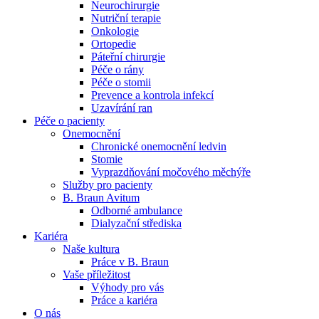
Neurochirurgie
Nutriční terapie
Naše specializované ambulance jsou tu pro vás. Zvolte
Onkologie
specializaci a město, které potřebujete, a objednejte se do naší
Ortopedie
ambulance.
Páteřní chirurgie
Péče o rány
Péče o stomii
Prevence a kontrola infekcí
Uzavírání ran
Péče o pacienty
Onemocnění
Chronické onemocnění ledvin
Stomie
Vyprazdňování močového měchýře
Služby pro pacienty
B. Braun Avitum
Odborné ambulance
Dialyzační střediska
Kariéra
Naše kultura
Práce v B. Braun
Vaše příležitost​
Výhody pro vás
Práce a kariéra
O nás