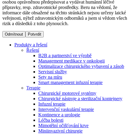
osobou oprávněnou předepisovat a vydávat humánní léčivé
přípravky, resp. zdravotnické prostředky. Beru na vědomí, že
informace dále obsažené na těchto stránkách nejsou určeny laické
Dialyzační střediska​
veřejnosti, nýbrž zdravotnickým odborníků a jsem si vědom všech
rizik a důsledků z toho plynoucích.
B. Braun Avitum poskytuje kvalitní dialyzační péči ve všech
svých střediscích v České republice. Více informací se
Odmítnout
Potvrdit
dozvíte na stránkách jednotlivých středisek.
Produkty a řešení
Řešení
B2B a partnerství ve výrobě
Management medikace v onkologii
Optimalizace chirurgického vybavení a zásob
Produktový katalog​
Servisní služby
Sety na míru
Kontakt
Objevte naše produkty. Navštivte produktový katalog B.
Smart management infuzní terapie​
Braun s našim kompletním produktovým portfoliem.
Terapie
Zůstaňte v dialogu s B. Braun. ​Kontaktujte nás.​
Chirurgické motorové systémy
Chirurgické nástroje a sterilizační kontejnery
Infuzní terapie
Intervenční vaskulární terapie
Kontinence a urologie
Léčba bolesti
Mimotělní očišťování krve
Miniinvazivní chirurgie
Odborné ambulance