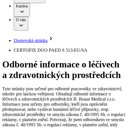
Terapie
B. Braun Avitum
Práce a kariéra
Kariéra
Naše kultura
Odpovědnost
Chirurgické motorové systémy
Odborné ambulance
Chirurgické nástroje a sterilizační kontejnery
Dialyzační střediska
Diverzita
O nás
Infuzní terapie
Vaše příležitost​
Onemocnění
Udržitelnost
Intervenční vaskulární terapie
Compliance
Kontinence a urologie
Sponzoring a dary
Služby pro pacienty
Léčba bolesti
Domovská stránka
Mimotělní očišťování krve
Média
Miniinvazivní chirurgie
B. Braun Avitum
CERTOFIX DUO PAED S 513-EU/SA
Neurochirurgie
Tiskové zprávy
Nutriční terapie
Odborné informace o léčivech
Onkologie
Kontakt
Ortopedie
a zdravotnických prostředcích
Páteřní chirurgie
Kontaktní formulář
Péče o rány
Registrace k odběru newsletteru
Péče o stomii
Společnost
Prevence a kontrola infekcí
Tyto stránky jsou určené pro odborné pracovníky ve zdravotnictví,
Uzavírání ran
nikoliv pro laickou veřejnost. Obsahují odborné informace o
Odpovědnost
Řešení
léčivech a zdravotnických prostředcích B. Braun Medical s.r.o.
Nabídky pracovních míst
Informace jsou určeny pro odborníky, kteří jsou oprávněni
předepisovat, nebo vydávat humánní léčivé přípravky, resp.
Média
Terapie
Objevte své kariérní příležitosti ​v B. Braun. Vyhledejte náš trh
zdravotnické prostředky ve smyslu zákona č. 40/1995 Sb. o regulaci
práce​ pro zajímavé pozice.​
reklamy, v platném znění. Potvrzuji, že jsem odborníkem ve smyslu
zákona č. 40/1995 Sb. o regulaci reklamy, v platném znění, tedy
Kontakt