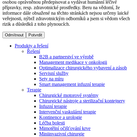
osobou oprávněnou předepisovat a vydávat humánní léčivé
přípravky, resp. zdravotnické prostředky. Beru na vědomí, že
informace dále obsažené na těchto stránkách nejsou určeny laické
Dialyzační střediska​
veřejnosti, nýbrž zdravotnickým odborníků a jsem si vědom všech
rizik a důsledků z toho plynoucích.
B. Braun Avitum poskytuje kvalitní dialyzační péči ve všech
svých střediscích v České republice. Více informací se
Odmítnout
Potvrdit
dozvíte na stránkách jednotlivých středisek.
Produkty a řešení
Řešení
B2B a partnerství ve výrobě
Management medikace v onkologii
Optimalizace chirurgického vybavení a zásob
Produktový katalog​
Servisní služby
Sety na míru
Kontakt
Objevte naše produkty. Navštivte produktový katalog B.
Smart management infuzní terapie​
Braun s našim kompletním produktovým portfoliem.
Terapie
Zůstaňte v dialogu s B. Braun. ​Kontaktujte nás.​
Chirurgické motorové systémy
Chirurgické nástroje a sterilizační kontejnery
Infuzní terapie
Intervenční vaskulární terapie
Kontinence a urologie
Léčba bolesti
Mimotělní očišťování krve
Miniinvazivní chirurgie
Odborné ambulance