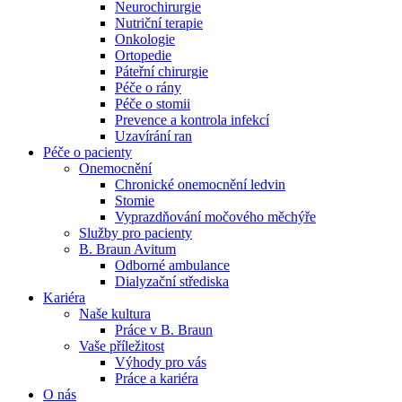
Neurochirurgie
Nutriční terapie
Naše specializované ambulance jsou tu pro vás. Zvolte
Onkologie
specializaci a město, které potřebujete, a objednejte se do naší
Ortopedie
ambulance.
Páteřní chirurgie
Péče o rány
Péče o stomii
Prevence a kontrola infekcí
Uzavírání ran
Péče o pacienty
Onemocnění
Chronické onemocnění ledvin
Stomie
Vyprazdňování močového měchýře
Služby pro pacienty
B. Braun Avitum
Odborné ambulance
Dialyzační střediska
Kariéra
Naše kultura
Práce v B. Braun
Vaše příležitost​
Výhody pro vás
Práce a kariéra
O nás