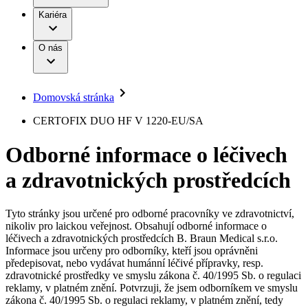
Terapie
B. Braun Avitum
Práce a kariéra
Kariéra
Naše kultura
Odpovědnost
Chirurgické motorové systémy
Odborné ambulance
Chirurgické nástroje a sterilizační kontejnery
Dialyzační střediska
Diverzita
O nás
Infuzní terapie
Vaše příležitost​
Onemocnění
Udržitelnost
Intervenční vaskulární terapie
Compliance
Kontinence a urologie
Sponzoring a dary
Služby pro pacienty
Léčba bolesti
Domovská stránka
Mimotělní očišťování krve
Média
Miniinvazivní chirurgie
B. Braun Avitum
CERTOFIX DUO HF V 1220-EU/SA
Neurochirurgie
Tiskové zprávy
Nutriční terapie
Odborné informace o léčivech
Onkologie
Kontakt
Ortopedie
a zdravotnických prostředcích
Páteřní chirurgie
Kontaktní formulář
Péče o rány
Registrace k odběru newsletteru
Péče o stomii
Společnost
Prevence a kontrola infekcí
Tyto stránky jsou určené pro odborné pracovníky ve zdravotnictví,
Uzavírání ran
nikoliv pro laickou veřejnost. Obsahují odborné informace o
Odpovědnost
Řešení
léčivech a zdravotnických prostředcích B. Braun Medical s.r.o.
Nabídky pracovních míst
Informace jsou určeny pro odborníky, kteří jsou oprávněni
předepisovat, nebo vydávat humánní léčivé přípravky, resp.
Média
Terapie
Objevte své kariérní příležitosti ​v B. Braun. Vyhledejte náš trh
zdravotnické prostředky ve smyslu zákona č. 40/1995 Sb. o regulaci
práce​ pro zajímavé pozice.​
reklamy, v platném znění. Potvrzuji, že jsem odborníkem ve smyslu
zákona č. 40/1995 Sb. o regulaci reklamy, v platném znění, tedy
Kontakt