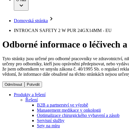
Infuzní terapie
Vaše příležitost​
Onemocnění
Udržitelnost
Intervenční vaskulární terapie
Compliance
Kontinence a urologie
Sponzoring a dary
Služby pro pacienty
Léčba bolesti
Domovská stránka
Mimotělní očišťování krve
Média
Miniinvazivní chirurgie
B. Braun Avitum
INTROCAN SAFETY 2 W PUR 24GX14MM - EU
Neurochirurgie
Tiskové zprávy
Nutriční terapie
Odborné informace o léčivech a
Onkologie
Kontakt
Ortopedie
Páteřní chirurgie
Kontaktní formulář
Péče o rány
Registrace k odběru newsletteru
Tyto stránky jsou určené pro odborné pracovníky ve zdravotnictví, ni
Péče o stomii
určeny pro odborníky, kteří jsou oprávněni předepisovat, nebo vydáva
Společnost
Prevence a kontrola infekcí
že jsem odborníkem ve smyslu zákona č. 40/1995 Sb. o regulaci rekla
Uzavírání ran
vědomí, že informace dále obsažené na těchto stránkách nejsou určeny
Odpovědnost
Řešení
Odmítnout
Potvrdit
Média
Terapie
Produkty a řešení
Řešení
B2B a partnerství ve výrobě
Kontakt
Management medikace v onkologii
Optimalizace chirurgického vybavení a zásob
Servisní služby
Sety na míru