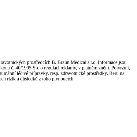
dravotnických prostředcích B. Braun Medical s.r.o. Informace jsou
kona č. 40/1995 Sb. o regulaci reklamy, v platném znění. Potvrzuji,
umánní léčivé přípravky, resp. zdravotnické prostředky. Beru na
ch rizik a důsledků z toho plynoucích.