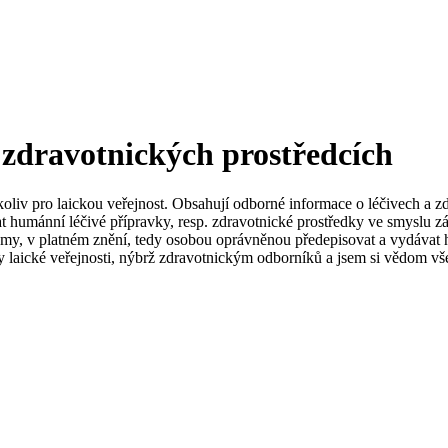
 zdravotnických prostředcích
koliv pro laickou veřejnost. Obsahují odborné informace o léčivech a z
t humánní léčivé přípravky, resp. zdravotnické prostředky ve smyslu zá
my, v platném znění, tedy osobou oprávněnou předepisovat a vydávat h
 laické veřejnosti, nýbrž zdravotnickým odborníků a jsem si vědom vše