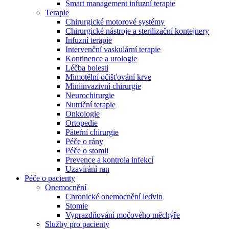
Smart management infuzní terapie​
Terapie
Chirurgické motorové systémy
Chirurgické nástroje a sterilizační kontejnery
Infuzní terapie
Intervenční vaskulární terapie
Kontinence a urologie
Léčba bolesti
Mimotělní očišťování krve
Miniinvazivní chirurgie
Neurochirurgie
Nutriční terapie
Onkologie
Ortopedie
Páteřní chirurgie
Péče o rány
Péče o stomii
Prevence a kontrola infekcí
Uzavírání ran
Nabídky pracovních míst
Péče o pacienty
Onemocnění
Objevte své kariérní příležitosti ​v B. Braun. Vyhledejte náš trh 
Chronické onemocnění ledvin
Stomie
Vyprazdňování močového měchýře
Služby pro pacienty