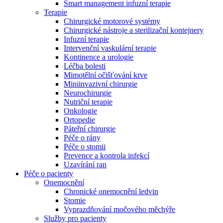
Smart management infuzní terapie​
Terapie
Chirurgické motorové systémy
Chirurgické nástroje a sterilizační kontejnery
Infuzní terapie
Intervenční vaskulární terapie
Kontinence a urologie
Léčba bolesti
Mimotělní očišťování krve
Miniinvazivní chirurgie
Neurochirurgie
Nutriční terapie
Onkologie
Ortopedie
Páteřní chirurgie
Péče o rány
Péče o stomii
Prevence a kontrola infekcí
Uzavírání ran
Nabídky pracovních míst
Péče o pacienty
Onemocnění
Objevte své kariérní příležitosti ​v B. Braun. Vyhledejte náš trh 
Chronické onemocnění ledvin
Stomie
Vyprazdňování močového měchýře
Služby pro pacienty