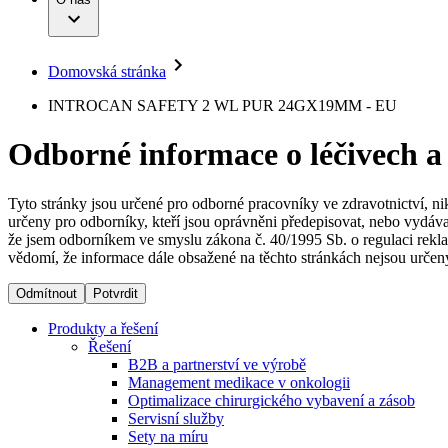
Infuzní terapie
Vaše příležitost​
Onemocnění
Udržitelnost
Intervenční vaskulární terapie
Compliance
Kontinence a urologie
Sponzoring a dary
Služby pro pacienty
Léčba bolesti
Domovská stránka
Mimotělní očišťování krve
Média
Miniinvazivní chirurgie
B. Braun Avitum
INTROCAN SAFETY 2 WL PUR 24GX19MM - EU
Neurochirurgie
Tiskové zprávy
Nutriční terapie
Odborné informace o léčivech a
Onkologie
Kontakt
Ortopedie
Páteřní chirurgie
Kontaktní formulář
Péče o rány
Registrace k odběru newsletteru
Tyto stránky jsou určené pro odborné pracovníky ve zdravotnictví, ni
Péče o stomii
určeny pro odborníky, kteří jsou oprávněni předepisovat, nebo vydáva
Společnost
Prevence a kontrola infekcí
že jsem odborníkem ve smyslu zákona č. 40/1995 Sb. o regulaci rekla
Uzavírání ran
vědomí, že informace dále obsažené na těchto stránkách nejsou určeny
Odpovědnost
Řešení
Odmítnout
Potvrdit
Média
Terapie
Produkty a řešení
Řešení
B2B a partnerství ve výrobě
Kontakt
Management medikace v onkologii
Optimalizace chirurgického vybavení a zásob
Servisní služby
Sety na míru