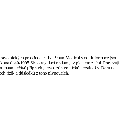
dravotnických prostředcích B. Braun Medical s.r.o. Informace jsou
kona č. 40/1995 Sb. o regulaci reklamy, v platném znění. Potvrzuji,
umánní léčivé přípravky, resp. zdravotnické prostředky. Beru na
ch rizik a důsledků z toho plynoucích.