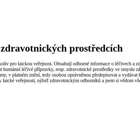
 zdravotnických prostředcích
koliv pro laickou veřejnost. Obsahují odborné informace o léčivech a z
t humánní léčivé přípravky, resp. zdravotnické prostředky ve smyslu zá
my, v platném znění, tedy osobou oprávněnou předepisovat a vydávat h
 laické veřejnosti, nýbrž zdravotnickým odborníků a jsem si vědom vše