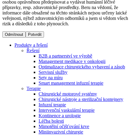
osobou oprávněnou předepisovat a vydávat humánní léčivé
přípravky, resp. zdravotnické prostředky. Beru na vědomí, že
informace dále obsažené na těchto stránkách nejsou určeny laické
Dialyzační střediska​
veřejnosti, nýbrž zdravotnickým odborníků a jsem si vědom všech
rizik a důsledků z toho plynoucích.
B. Braun Avitum poskytuje kvalitní dialyzační péči ve všech
svých střediscích v České republice. Více informací se
Odmítnout
Potvrdit
dozvíte na stránkách jednotlivých středisek.
Produkty a řešení
Řešení
B2B a partnerství ve výrobě
Management medikace v onkologii
Optimalizace chirurgického vybavení a zásob
Produktový katalog​
Servisní služby
Sety na míru
Kontakt
Objevte naše produkty. Navštivte produktový katalog B.
Smart management infuzní terapie​
Braun s našim kompletním produktovým portfoliem.
Terapie
Zůstaňte v dialogu s B. Braun. ​Kontaktujte nás.​
Chirurgické motorové systémy
Chirurgické nástroje a sterilizační kontejnery
Infuzní terapie
Intervenční vaskulární terapie
Kontinence a urologie
Léčba bolesti
Mimotělní očišťování krve
Miniinvazivní chirurgie
Odborné ambulance