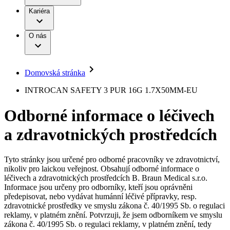
Terapie
B. Braun Avitum
Práce a kariéra
Kariéra
Naše kultura
Odpovědnost
Chirurgické motorové systémy
Odborné ambulance
Chirurgické nástroje a sterilizační kontejnery
Dialyzační střediska
Diverzita
O nás
Infuzní terapie
Vaše příležitost​
Onemocnění
Udržitelnost
Intervenční vaskulární terapie
Compliance
Kontinence a urologie
Sponzoring a dary
Služby pro pacienty
Léčba bolesti
Domovská stránka
Mimotělní očišťování krve
Média
Miniinvazivní chirurgie
B. Braun Avitum
INTROCAN SAFETY 3 PUR 16G 1.7X50MM-EU
Neurochirurgie
Tiskové zprávy
Nutriční terapie
Odborné informace o léčivech
Onkologie
Kontakt
Ortopedie
a zdravotnických prostředcích
Páteřní chirurgie
Kontaktní formulář
Péče o rány
Registrace k odběru newsletteru
Péče o stomii
Společnost
Prevence a kontrola infekcí
Tyto stránky jsou určené pro odborné pracovníky ve zdravotnictví,
Uzavírání ran
nikoliv pro laickou veřejnost. Obsahují odborné informace o
Odpovědnost
Řešení
léčivech a zdravotnických prostředcích B. Braun Medical s.r.o.
Nabídky pracovních míst
Informace jsou určeny pro odborníky, kteří jsou oprávněni
předepisovat, nebo vydávat humánní léčivé přípravky, resp.
Média
Terapie
Objevte své kariérní příležitosti ​v B. Braun. Vyhledejte náš trh
zdravotnické prostředky ve smyslu zákona č. 40/1995 Sb. o regulaci
práce​ pro zajímavé pozice.​
reklamy, v platném znění. Potvrzuji, že jsem odborníkem ve smyslu
zákona č. 40/1995 Sb. o regulaci reklamy, v platném znění, tedy
Kontakt