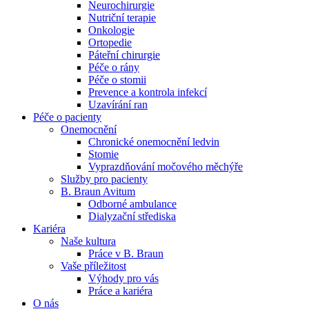
Neurochirurgie
Nutriční terapie
Naše specializované ambulance jsou tu pro vás. Zvolte
Onkologie
specializaci a město, které potřebujete, a objednejte se do naší
Ortopedie
ambulance.
Páteřní chirurgie
Péče o rány
Péče o stomii
Prevence a kontrola infekcí
Uzavírání ran
Péče o pacienty
Onemocnění
Chronické onemocnění ledvin
Stomie
Vyprazdňování močového měchýře
Služby pro pacienty
B. Braun Avitum
Odborné ambulance
Dialyzační střediska
Kariéra
Naše kultura
Práce v B. Braun
Vaše příležitost​
Výhody pro vás
Práce a kariéra
O nás