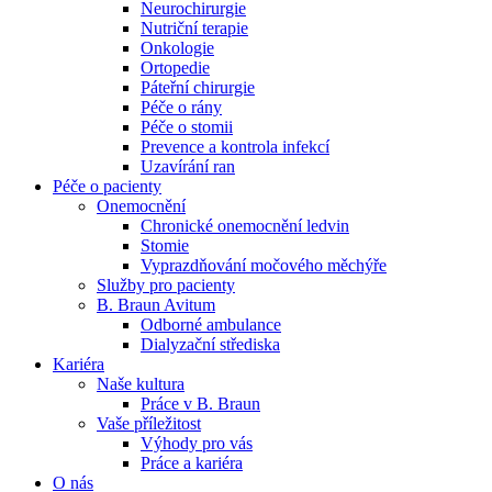
Neurochirurgie
Nutriční terapie
Naše specializované ambulance jsou tu pro vás. Zvolte
Onkologie
specializaci a město, které potřebujete, a objednejte se do naší
Ortopedie
ambulance.
Páteřní chirurgie
Péče o rány
Péče o stomii
Prevence a kontrola infekcí
Uzavírání ran
Péče o pacienty
Onemocnění
Chronické onemocnění ledvin
Stomie
Vyprazdňování močového měchýře
Služby pro pacienty
B. Braun Avitum
Odborné ambulance
Dialyzační střediska
Kariéra
Naše kultura
Práce v B. Braun
Vaše příležitost​
Výhody pro vás
Práce a kariéra
O nás