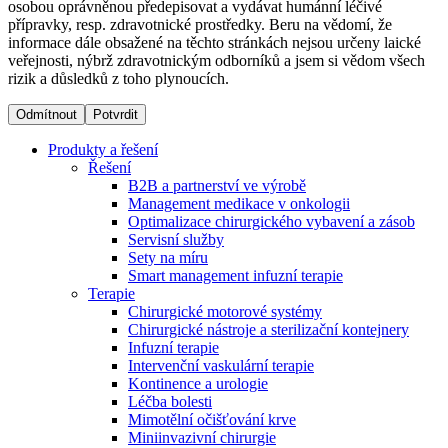
osobou oprávněnou předepisovat a vydávat humánní léčivé
přípravky, resp. zdravotnické prostředky. Beru na vědomí, že
informace dále obsažené na těchto stránkách nejsou určeny laické
Dialyzační střediska​
veřejnosti, nýbrž zdravotnickým odborníků a jsem si vědom všech
rizik a důsledků z toho plynoucích.
B. Braun Avitum poskytuje kvalitní dialyzační péči ve všech
svých střediscích v České republice. Více informací se
Odmítnout
Potvrdit
dozvíte na stránkách jednotlivých středisek.
Produkty a řešení
Řešení
B2B a partnerství ve výrobě
Management medikace v onkologii
Optimalizace chirurgického vybavení a zásob
Produktový katalog​
Servisní služby
Sety na míru
Kontakt
Objevte naše produkty. Navštivte produktový katalog B.
Smart management infuzní terapie​
Braun s našim kompletním produktovým portfoliem.
Terapie
Zůstaňte v dialogu s B. Braun. ​Kontaktujte nás.​
Chirurgické motorové systémy
Chirurgické nástroje a sterilizační kontejnery
Infuzní terapie
Intervenční vaskulární terapie
Kontinence a urologie
Léčba bolesti
Mimotělní očišťování krve
Miniinvazivní chirurgie
Odborné ambulance