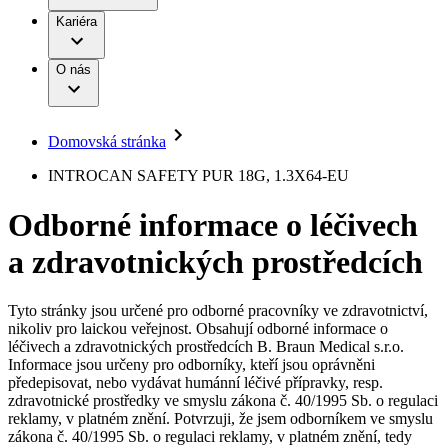
Terapie
B. Braun Avitum
Práce a kariéra
Kariéra
Naše kultura
Odpovědnost
Chirurgické motorové systémy
Odborné ambulance
Chirurgické nástroje a sterilizační kontejnery
Dialyzační střediska
Diverzita
O nás
Infuzní terapie
Vaše příležitost​
Onemocnění
Udržitelnost
Intervenční vaskulární terapie
Compliance
Kontinence a urologie
Sponzoring a dary
Služby pro pacienty
Léčba bolesti
Domovská stránka
Mimotělní očišťování krve
Média
Miniinvazivní chirurgie
B. Braun Avitum
INTROCAN SAFETY PUR 18G, 1.3X64-EU
Neurochirurgie
Tiskové zprávy
Nutriční terapie
Odborné informace o léčivech
Onkologie
Kontakt
Ortopedie
a zdravotnických prostředcích
Páteřní chirurgie
Kontaktní formulář
Péče o rány
Registrace k odběru newsletteru
Péče o stomii
Společnost
Prevence a kontrola infekcí
Tyto stránky jsou určené pro odborné pracovníky ve zdravotnictví,
Uzavírání ran
nikoliv pro laickou veřejnost. Obsahují odborné informace o
Odpovědnost
Řešení
léčivech a zdravotnických prostředcích B. Braun Medical s.r.o.
Nabídky pracovních míst
Informace jsou určeny pro odborníky, kteří jsou oprávněni
předepisovat, nebo vydávat humánní léčivé přípravky, resp.
Média
Terapie
Objevte své kariérní příležitosti ​v B. Braun. Vyhledejte náš trh
zdravotnické prostředky ve smyslu zákona č. 40/1995 Sb. o regulaci
práce​ pro zajímavé pozice.​
reklamy, v platném znění. Potvrzuji, že jsem odborníkem ve smyslu
zákona č. 40/1995 Sb. o regulaci reklamy, v platném znění, tedy
Kontakt