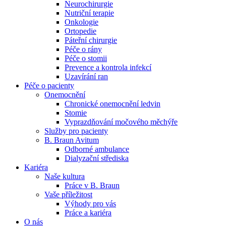
Neurochirurgie
Nutriční terapie
Naše specializované ambulance jsou tu pro vás. Zvolte
Onkologie
specializaci a město, které potřebujete, a objednejte se do naší
Ortopedie
ambulance.
Páteřní chirurgie
Péče o rány
Péče o stomii
Prevence a kontrola infekcí
Uzavírání ran
Péče o pacienty
Onemocnění
Chronické onemocnění ledvin
Stomie
Vyprazdňování močového měchýře
Služby pro pacienty
B. Braun Avitum
Odborné ambulance
Dialyzační střediska
Kariéra
Naše kultura
Práce v B. Braun
Vaše příležitost​
Výhody pro vás
Práce a kariéra
O nás