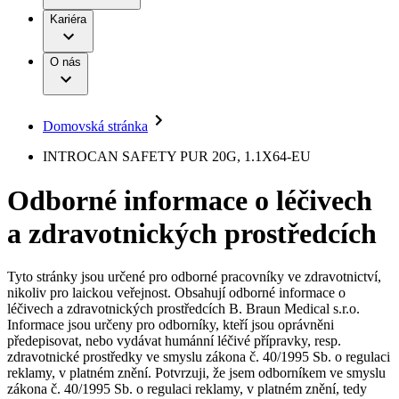
Terapie
B. Braun Avitum
Práce a kariéra
Kariéra
Naše kultura
Odpovědnost
Chirurgické motorové systémy
Odborné ambulance
Chirurgické nástroje a sterilizační kontejnery
Dialyzační střediska
Diverzita
O nás
Infuzní terapie
Vaše příležitost​
Onemocnění
Udržitelnost
Intervenční vaskulární terapie
Compliance
Kontinence a urologie
Sponzoring a dary
Služby pro pacienty
Léčba bolesti
Domovská stránka
Mimotělní očišťování krve
Média
Miniinvazivní chirurgie
B. Braun Avitum
INTROCAN SAFETY PUR 20G, 1.1X64-EU
Neurochirurgie
Tiskové zprávy
Nutriční terapie
Odborné informace o léčivech
Onkologie
Kontakt
Ortopedie
a zdravotnických prostředcích
Páteřní chirurgie
Kontaktní formulář
Péče o rány
Registrace k odběru newsletteru
Péče o stomii
Společnost
Prevence a kontrola infekcí
Tyto stránky jsou určené pro odborné pracovníky ve zdravotnictví,
Uzavírání ran
nikoliv pro laickou veřejnost. Obsahují odborné informace o
Odpovědnost
Řešení
léčivech a zdravotnických prostředcích B. Braun Medical s.r.o.
Nabídky pracovních míst
Informace jsou určeny pro odborníky, kteří jsou oprávněni
předepisovat, nebo vydávat humánní léčivé přípravky, resp.
Média
Terapie
Objevte své kariérní příležitosti ​v B. Braun. Vyhledejte náš trh
zdravotnické prostředky ve smyslu zákona č. 40/1995 Sb. o regulaci
práce​ pro zajímavé pozice.​
reklamy, v platném znění. Potvrzuji, že jsem odborníkem ve smyslu
zákona č. 40/1995 Sb. o regulaci reklamy, v platném znění, tedy
Kontakt