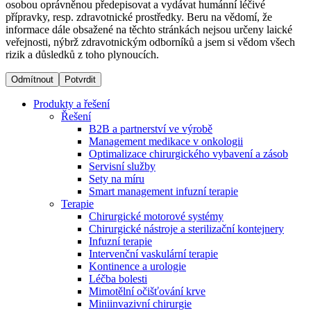
osobou oprávněnou předepisovat a vydávat humánní léčivé
přípravky, resp. zdravotnické prostředky. Beru na vědomí, že
informace dále obsažené na těchto stránkách nejsou určeny laické
Dialyzační střediska​
veřejnosti, nýbrž zdravotnickým odborníků a jsem si vědom všech
rizik a důsledků z toho plynoucích.
B. Braun Avitum poskytuje kvalitní dialyzační péči ve všech
svých střediscích v České republice. Více informací se
Odmítnout
Potvrdit
dozvíte na stránkách jednotlivých středisek.
Produkty a řešení
Řešení
B2B a partnerství ve výrobě
Management medikace v onkologii
Optimalizace chirurgického vybavení a zásob
Produktový katalog​
Servisní služby
Sety na míru
Kontakt
Objevte naše produkty. Navštivte produktový katalog B.
Smart management infuzní terapie​
Braun s našim kompletním produktovým portfoliem.
Terapie
Zůstaňte v dialogu s B. Braun. ​Kontaktujte nás.​
Chirurgické motorové systémy
Chirurgické nástroje a sterilizační kontejnery
Infuzní terapie
Intervenční vaskulární terapie
Kontinence a urologie
Léčba bolesti
Mimotělní očišťování krve
Miniinvazivní chirurgie
Odborné ambulance