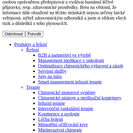
osobou oprávněnou předepisovat a vydávat humánní léčivé
přípravky, resp. zdravotnické prostředky. Beru na vědomí, že
informace dále obsažené na těchto stránkách nejsou určeny laické
Dialyzační střediska​
veřejnosti, nýbrž zdravotnickým odborníků a jsem si vědom všech
rizik a důsledků z toho plynoucích.
B. Braun Avitum poskytuje kvalitní dialyzační péči ve všech
svých střediscích v České republice. Více informací se
Odmítnout
Potvrdit
dozvíte na stránkách jednotlivých středisek.
Produkty a řešení
Řešení
B2B a partnerství ve výrobě
Management medikace v onkologii
Optimalizace chirurgického vybavení a zásob
Produktový katalog​
Servisní služby
Sety na míru
Kontakt
Objevte naše produkty. Navštivte produktový katalog B.
Smart management infuzní terapie​
Braun s našim kompletním produktovým portfoliem.
Terapie
Zůstaňte v dialogu s B. Braun. ​Kontaktujte nás.​
Chirurgické motorové systémy
Chirurgické nástroje a sterilizační kontejnery
Infuzní terapie
Intervenční vaskulární terapie
Kontinence a urologie
Léčba bolesti
Mimotělní očišťování krve
Miniinvazivní chirurgie
Odborné ambulance