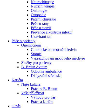
Neurochirurgie
Nutriční terapie
Naše specializované ambulance jsou tu pro vás. Zvolte
Onkologie
specializaci a město, které potřebujete, a objednejte se do naší
Ortopedie
ambulance.
Páteřní chirurgie
Péče o rány
Péče o stomii
Prevence a kontrola infekcí
Uzavírání ran
Péče o pacienty
Onemocnění
Chronické onemocnění ledvin
Stomie
Vyprazdňování močového měchýře
Služby pro pacienty
B. Braun Avitum
Odborné ambulance
Dialyzační střediska
Kariéra
Naše kultura
Práce v B. Braun
Vaše příležitost​
Výhody pro vás
Práce a kariéra
O nás