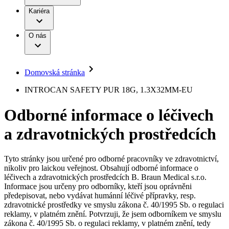
Terapie
B. Braun Avitum
Práce a kariéra
Kariéra
Naše kultura
Odpovědnost
Chirurgické motorové systémy
Odborné ambulance
Chirurgické nástroje a sterilizační kontejnery
Dialyzační střediska
Diverzita
O nás
Infuzní terapie
Vaše příležitost​
Onemocnění
Udržitelnost
Intervenční vaskulární terapie
Compliance
Kontinence a urologie
Sponzoring a dary
Služby pro pacienty
Léčba bolesti
Domovská stránka
Mimotělní očišťování krve
Média
Miniinvazivní chirurgie
B. Braun Avitum
INTROCAN SAFETY PUR 18G, 1.3X32MM-EU
Neurochirurgie
Tiskové zprávy
Nutriční terapie
Odborné informace o léčivech
Onkologie
Kontakt
Ortopedie
a zdravotnických prostředcích
Páteřní chirurgie
Kontaktní formulář
Péče o rány
Registrace k odběru newsletteru
Péče o stomii
Společnost
Prevence a kontrola infekcí
Tyto stránky jsou určené pro odborné pracovníky ve zdravotnictví,
Uzavírání ran
nikoliv pro laickou veřejnost. Obsahují odborné informace o
Odpovědnost
Řešení
léčivech a zdravotnických prostředcích B. Braun Medical s.r.o.
Nabídky pracovních míst
Informace jsou určeny pro odborníky, kteří jsou oprávněni
předepisovat, nebo vydávat humánní léčivé přípravky, resp.
Média
Terapie
Objevte své kariérní příležitosti ​v B. Braun. Vyhledejte náš trh
zdravotnické prostředky ve smyslu zákona č. 40/1995 Sb. o regulaci
práce​ pro zajímavé pozice.​
reklamy, v platném znění. Potvrzuji, že jsem odborníkem ve smyslu
zákona č. 40/1995 Sb. o regulaci reklamy, v platném znění, tedy
Kontakt