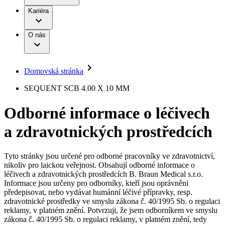
Terapie
B. Braun Avitum
Práce a kariéra
Kariéra
Naše kultura
Odpovědnost
Chirurgické motorové systémy
Odborné ambulance
Chirurgické nástroje a sterilizační kontejnery
Dialyzační střediska
Diverzita
O nás
Infuzní terapie
Vaše příležitost​
Onemocnění
Udržitelnost
Intervenční vaskulární terapie
Compliance
Kontinence a urologie
Sponzoring a dary
Služby pro pacienty
Léčba bolesti
Domovská stránka
Mimotělní očišťování krve
Média
Miniinvazivní chirurgie
B. Braun Avitum
SEQUENT SCB 4.00 X 10 MM
Neurochirurgie
Tiskové zprávy
Nutriční terapie
Odborné informace o léčivech
Onkologie
Kontakt
Ortopedie
a zdravotnických prostředcích
Páteřní chirurgie
Kontaktní formulář
Péče o rány
Registrace k odběru newsletteru
Péče o stomii
Společnost
Prevence a kontrola infekcí
Tyto stránky jsou určené pro odborné pracovníky ve zdravotnictví,
Uzavírání ran
nikoliv pro laickou veřejnost. Obsahují odborné informace o
Odpovědnost
Řešení
léčivech a zdravotnických prostředcích B. Braun Medical s.r.o.
Nabídky pracovních míst
Informace jsou určeny pro odborníky, kteří jsou oprávněni
předepisovat, nebo vydávat humánní léčivé přípravky, resp.
Média
Terapie
Objevte své kariérní příležitosti ​v B. Braun. Vyhledejte náš trh
zdravotnické prostředky ve smyslu zákona č. 40/1995 Sb. o regulaci
práce​ pro zajímavé pozice.​
reklamy, v platném znění. Potvrzuji, že jsem odborníkem ve smyslu
zákona č. 40/1995 Sb. o regulaci reklamy, v platném znění, tedy
Kontakt