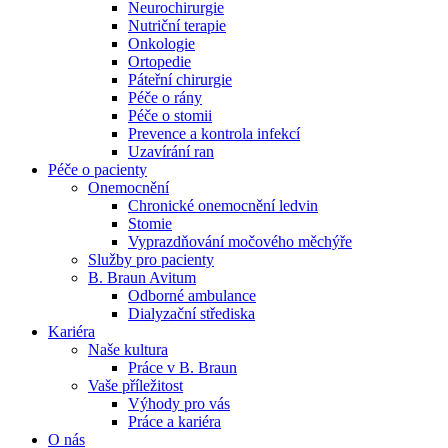
Neurochirurgie
Nutriční terapie
Naše specializované ambulance jsou tu pro vás. Zvolte
Onkologie
specializaci a město, které potřebujete, a objednejte se do naší
Ortopedie
ambulance.
Páteřní chirurgie
Péče o rány
Péče o stomii
Prevence a kontrola infekcí
Uzavírání ran
Péče o pacienty
Onemocnění
Chronické onemocnění ledvin
Stomie
Vyprazdňování močového měchýře
Služby pro pacienty
B. Braun Avitum
Odborné ambulance
Dialyzační střediska
Kariéra
Naše kultura
Práce v B. Braun
Vaše příležitost​
Výhody pro vás
Práce a kariéra
O nás