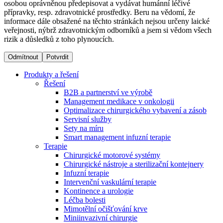
osobou oprávněnou předepisovat a vydávat humánní léčivé
přípravky, resp. zdravotnické prostředky. Beru na vědomí, že
informace dále obsažené na těchto stránkách nejsou určeny laické
Dialyzační střediska​
veřejnosti, nýbrž zdravotnickým odborníků a jsem si vědom všech
rizik a důsledků z toho plynoucích.
B. Braun Avitum poskytuje kvalitní dialyzační péči ve všech
svých střediscích v České republice. Více informací se
Odmítnout
Potvrdit
dozvíte na stránkách jednotlivých středisek.
Produkty a řešení
Řešení
B2B a partnerství ve výrobě
Management medikace v onkologii
Optimalizace chirurgického vybavení a zásob
Produktový katalog​
Servisní služby
Sety na míru
Kontakt
Objevte naše produkty. Navštivte produktový katalog B.
Smart management infuzní terapie​
Braun s našim kompletním produktovým portfoliem.
Terapie
Zůstaňte v dialogu s B. Braun. ​Kontaktujte nás.​
Chirurgické motorové systémy
Chirurgické nástroje a sterilizační kontejnery
Infuzní terapie
Intervenční vaskulární terapie
Kontinence a urologie
Léčba bolesti
Mimotělní očišťování krve
Miniinvazivní chirurgie
Odborné ambulance