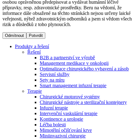
osobou oprávněnou předepisovat a vydávat humánní léčivé
přípravky, resp. zdravotnické prostředky. Beru na vědomí, že
informace dále obsažené na těchto stránkách nejsou určeny laické
Dialyzační střediska​
veřejnosti, nýbrž zdravotnickým odborníků a jsem si vědom všech
rizik a důsledků z toho plynoucích.
B. Braun Avitum poskytuje kvalitní dialyzační péči ve všech
svých střediscích v České republice. Více informací se
Odmítnout
Potvrdit
dozvíte na stránkách jednotlivých středisek.
Produkty a řešení
Řešení
B2B a partnerství ve výrobě
Management medikace v onkologii
Optimalizace chirurgického vybavení a zásob
Produktový katalog​
Servisní služby
Sety na míru
Kontakt
Objevte naše produkty. Navštivte produktový katalog B.
Smart management infuzní terapie​
Braun s našim kompletním produktovým portfoliem.
Terapie
Zůstaňte v dialogu s B. Braun. ​Kontaktujte nás.​
Chirurgické motorové systémy
Chirurgické nástroje a sterilizační kontejnery
Infuzní terapie
Intervenční vaskulární terapie
Kontinence a urologie
Léčba bolesti
Mimotělní očišťování krve
Miniinvazivní chirurgie
Odborné ambulance