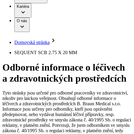
Terapie
B. Braun Avitum
Práce a kariéra
Kariéra
Naše kultura
Odpovědnost
Chirurgické motorové systémy
Odborné ambulance
Chirurgické nástroje a sterilizační kontejnery
Dialyzační střediska
Diverzita
O nás
Infuzní terapie
Vaše příležitost​
Onemocnění
Udržitelnost
Intervenční vaskulární terapie
Compliance
Kontinence a urologie
Sponzoring a dary
Služby pro pacienty
Léčba bolesti
Domovská stránka
Mimotělní očišťování krve
Média
Miniinvazivní chirurgie
B. Braun Avitum
SEQUENT SCB 2.75 X 20 MM
Neurochirurgie
Tiskové zprávy
Nutriční terapie
Odborné informace o léčivech
Onkologie
Kontakt
Ortopedie
a zdravotnických prostředcích
Páteřní chirurgie
Kontaktní formulář
Péče o rány
Registrace k odběru newsletteru
Péče o stomii
Společnost
Prevence a kontrola infekcí
Tyto stránky jsou určené pro odborné pracovníky ve zdravotnictví,
Uzavírání ran
nikoliv pro laickou veřejnost. Obsahují odborné informace o
Odpovědnost
Řešení
léčivech a zdravotnických prostředcích B. Braun Medical s.r.o.
Nabídky pracovních míst
Informace jsou určeny pro odborníky, kteří jsou oprávněni
předepisovat, nebo vydávat humánní léčivé přípravky, resp.
Média
Terapie
Objevte své kariérní příležitosti ​v B. Braun. Vyhledejte náš trh
zdravotnické prostředky ve smyslu zákona č. 40/1995 Sb. o regulaci
práce​ pro zajímavé pozice.​
reklamy, v platném znění. Potvrzuji, že jsem odborníkem ve smyslu
zákona č. 40/1995 Sb. o regulaci reklamy, v platném znění, tedy
Kontakt