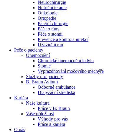
Neurochirurgie
Nutriční terapie
Naše specializované ambulance jsou tu pro vás. Zvolte
Onkologie
specializaci a město, které potřebujete, a objednejte se do naší
Ortopedie
ambulance.
Páteřní chirurgie
Péče o rány
Péče o stomii
Prevence a kontrola infekcí
Uzavírání ran
Péče o pacienty
Onemocnění
Chronické onemocnění ledvin
Stomie
Vyprazdňování močového měchýře
Služby pro pacienty
B. Braun Avitum
Odborné ambulance
Dialyzační střediska
Kariéra
Naše kultura
Práce v B. Braun
Vaše příležitost​
Výhody pro vás
Práce a kariéra
O nás