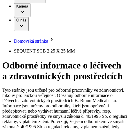
Terapie
B. Braun Avitum
Práce a kariéra
Kariéra
Naše kultura
Odpovědnost
Chirurgické motorové systémy
Odborné ambulance
Chirurgické nástroje a sterilizační kontejnery
Dialyzační střediska
Diverzita
O nás
Infuzní terapie
Vaše příležitost​
Onemocnění
Udržitelnost
Intervenční vaskulární terapie
Compliance
Kontinence a urologie
Sponzoring a dary
Služby pro pacienty
Léčba bolesti
Domovská stránka
Mimotělní očišťování krve
Média
Miniinvazivní chirurgie
B. Braun Avitum
SEQUENT SCB 2.25 X 25 MM
Neurochirurgie
Tiskové zprávy
Nutriční terapie
Odborné informace o léčivech
Onkologie
Kontakt
Ortopedie
a zdravotnických prostředcích
Páteřní chirurgie
Kontaktní formulář
Péče o rány
Registrace k odběru newsletteru
Péče o stomii
Společnost
Prevence a kontrola infekcí
Tyto stránky jsou určené pro odborné pracovníky ve zdravotnictví,
Uzavírání ran
nikoliv pro laickou veřejnost. Obsahují odborné informace o
Odpovědnost
Řešení
léčivech a zdravotnických prostředcích B. Braun Medical s.r.o.
Nabídky pracovních míst
Informace jsou určeny pro odborníky, kteří jsou oprávněni
předepisovat, nebo vydávat humánní léčivé přípravky, resp.
Média
Terapie
Objevte své kariérní příležitosti ​v B. Braun. Vyhledejte náš trh
zdravotnické prostředky ve smyslu zákona č. 40/1995 Sb. o regulaci
práce​ pro zajímavé pozice.​
reklamy, v platném znění. Potvrzuji, že jsem odborníkem ve smyslu
zákona č. 40/1995 Sb. o regulaci reklamy, v platném znění, tedy
Kontakt