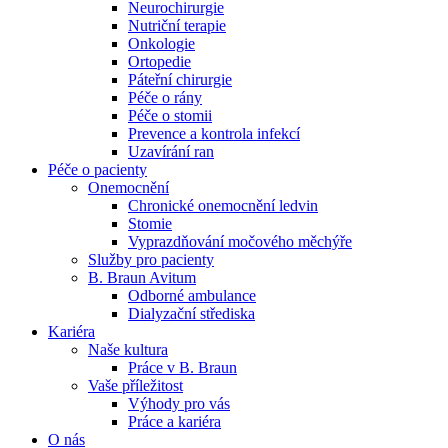
Neurochirurgie
Nutriční terapie
Naše specializované ambulance jsou tu pro vás. Zvolte
Onkologie
specializaci a město, které potřebujete, a objednejte se do naší
Ortopedie
ambulance.
Páteřní chirurgie
Péče o rány
Péče o stomii
Prevence a kontrola infekcí
Uzavírání ran
Péče o pacienty
Onemocnění
Chronické onemocnění ledvin
Stomie
Vyprazdňování močového měchýře
Služby pro pacienty
B. Braun Avitum
Odborné ambulance
Dialyzační střediska
Kariéra
Naše kultura
Práce v B. Braun
Vaše příležitost​
Výhody pro vás
Práce a kariéra
O nás