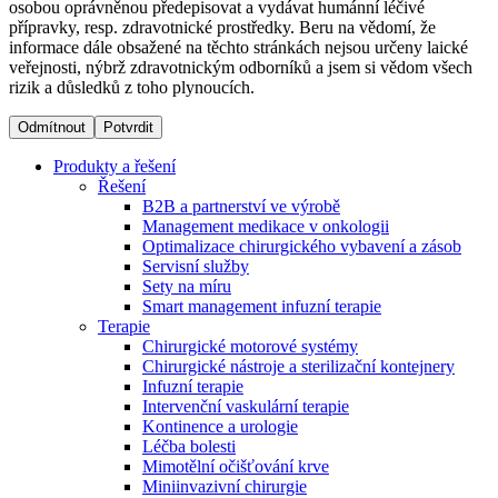
osobou oprávněnou předepisovat a vydávat humánní léčivé
přípravky, resp. zdravotnické prostředky. Beru na vědomí, že
informace dále obsažené na těchto stránkách nejsou určeny laické
Dialyzační střediska​
veřejnosti, nýbrž zdravotnickým odborníků a jsem si vědom všech
rizik a důsledků z toho plynoucích.
B. Braun Avitum poskytuje kvalitní dialyzační péči ve všech
svých střediscích v České republice. Více informací se
Odmítnout
Potvrdit
dozvíte na stránkách jednotlivých středisek.
Produkty a řešení
Řešení
B2B a partnerství ve výrobě
Management medikace v onkologii
Optimalizace chirurgického vybavení a zásob
Produktový katalog​
Servisní služby
Sety na míru
Kontakt
Objevte naše produkty. Navštivte produktový katalog B.
Smart management infuzní terapie​
Braun s našim kompletním produktovým portfoliem.
Terapie
Zůstaňte v dialogu s B. Braun. ​Kontaktujte nás.​
Chirurgické motorové systémy
Chirurgické nástroje a sterilizační kontejnery
Infuzní terapie
Intervenční vaskulární terapie
Kontinence a urologie
Léčba bolesti
Mimotělní očišťování krve
Miniinvazivní chirurgie
Odborné ambulance