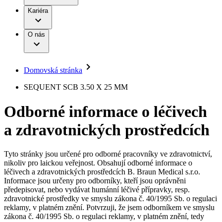
Terapie
B. Braun Avitum
Práce a kariéra
Kariéra
Naše kultura
Odpovědnost
Chirurgické motorové systémy
Odborné ambulance
Chirurgické nástroje a sterilizační kontejnery
Dialyzační střediska
Diverzita
O nás
Infuzní terapie
Vaše příležitost​
Onemocnění
Udržitelnost
Intervenční vaskulární terapie
Compliance
Kontinence a urologie
Sponzoring a dary
Služby pro pacienty
Léčba bolesti
Domovská stránka
Mimotělní očišťování krve
Média
Miniinvazivní chirurgie
B. Braun Avitum
SEQUENT SCB 3.50 X 25 MM
Neurochirurgie
Tiskové zprávy
Nutriční terapie
Odborné informace o léčivech
Onkologie
Kontakt
Ortopedie
a zdravotnických prostředcích
Páteřní chirurgie
Kontaktní formulář
Péče o rány
Registrace k odběru newsletteru
Péče o stomii
Společnost
Prevence a kontrola infekcí
Tyto stránky jsou určené pro odborné pracovníky ve zdravotnictví,
Uzavírání ran
nikoliv pro laickou veřejnost. Obsahují odborné informace o
Odpovědnost
Řešení
léčivech a zdravotnických prostředcích B. Braun Medical s.r.o.
Nabídky pracovních míst
Informace jsou určeny pro odborníky, kteří jsou oprávněni
předepisovat, nebo vydávat humánní léčivé přípravky, resp.
Média
Terapie
Objevte své kariérní příležitosti ​v B. Braun. Vyhledejte náš trh
zdravotnické prostředky ve smyslu zákona č. 40/1995 Sb. o regulaci
práce​ pro zajímavé pozice.​
reklamy, v platném znění. Potvrzuji, že jsem odborníkem ve smyslu
zákona č. 40/1995 Sb. o regulaci reklamy, v platném znění, tedy
Kontakt