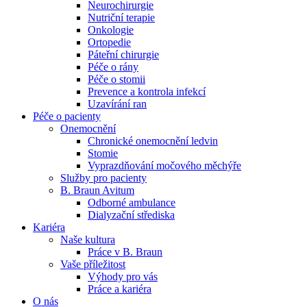
Neurochirurgie
Nutriční terapie
Naše specializované ambulance jsou tu pro vás. Zvolte
Onkologie
specializaci a město, které potřebujete, a objednejte se do naší
Ortopedie
ambulance.
Páteřní chirurgie
Péče o rány
Péče o stomii
Prevence a kontrola infekcí
Uzavírání ran
Péče o pacienty
Onemocnění
Chronické onemocnění ledvin
Stomie
Vyprazdňování močového měchýře
Služby pro pacienty
B. Braun Avitum
Odborné ambulance
Dialyzační střediska
Kariéra
Naše kultura
Práce v B. Braun
Vaše příležitost​
Výhody pro vás
Práce a kariéra
O nás