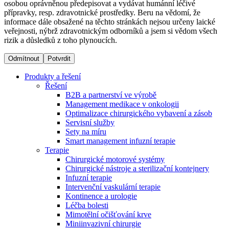
osobou oprávněnou předepisovat a vydávat humánní léčivé
přípravky, resp. zdravotnické prostředky. Beru na vědomí, že
informace dále obsažené na těchto stránkách nejsou určeny laické
Dialyzační střediska​
veřejnosti, nýbrž zdravotnickým odborníků a jsem si vědom všech
rizik a důsledků z toho plynoucích.
B. Braun Avitum poskytuje kvalitní dialyzační péči ve všech
svých střediscích v České republice. Více informací se
Odmítnout
Potvrdit
dozvíte na stránkách jednotlivých středisek.
Produkty a řešení
Řešení
B2B a partnerství ve výrobě
Management medikace v onkologii
Optimalizace chirurgického vybavení a zásob
Produktový katalog​
Servisní služby
Sety na míru
Kontakt
Objevte naše produkty. Navštivte produktový katalog B.
Smart management infuzní terapie​
Braun s našim kompletním produktovým portfoliem.
Terapie
Zůstaňte v dialogu s B. Braun. ​Kontaktujte nás.​
Chirurgické motorové systémy
Chirurgické nástroje a sterilizační kontejnery
Infuzní terapie
Intervenční vaskulární terapie
Kontinence a urologie
Léčba bolesti
Mimotělní očišťování krve
Miniinvazivní chirurgie
Odborné ambulance