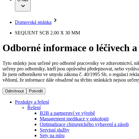
Infuzní terapie
Vaše příležitost​
Onemocnění
Udržitelnost
Intervenční vaskulární terapie
Compliance
Kontinence a urologie
Sponzoring a dary
Služby pro pacienty
Léčba bolesti
Domovská stránka
Mimotělní očišťování krve
Média
Miniinvazivní chirurgie
B. Braun Avitum
SEQUENT SCB 2.00 X 30 MM
Neurochirurgie
Tiskové zprávy
Nutriční terapie
Odborné informace o léčivech a
Onkologie
Kontakt
Ortopedie
Páteřní chirurgie
Kontaktní formulář
Péče o rány
Registrace k odběru newsletteru
Tyto stránky jsou určené pro odborné pracovníky ve zdravotnictví, ni
Péče o stomii
určeny pro odborníky, kteří jsou oprávněni předepisovat, nebo vydáva
Společnost
Prevence a kontrola infekcí
že jsem odborníkem ve smyslu zákona č. 40/1995 Sb. o regulaci rekla
Uzavírání ran
vědomí, že informace dále obsažené na těchto stránkách nejsou určeny
Odpovědnost
Řešení
Odmítnout
Potvrdit
Média
Terapie
Produkty a řešení
Řešení
B2B a partnerství ve výrobě
Kontakt
Management medikace v onkologii
Optimalizace chirurgického vybavení a zásob
Servisní služby
Sety na míru