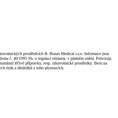
dravotnických prostředcích B. Braun Medical s.r.o. Informace jsou
kona č. 40/1995 Sb. o regulaci reklamy, v platném znění. Potvrzuji,
umánní léčivé přípravky, resp. zdravotnické prostředky. Beru na
ch rizik a důsledků z toho plynoucích.