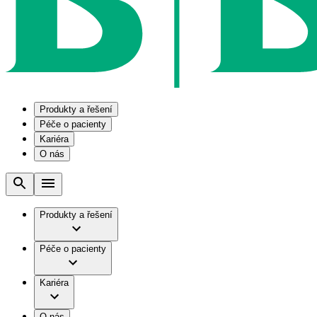
Produkty a řešení
Péče o pacienty
Kariéra
O nás
Řešení
Onemocnění
B2B a partnerství ve výrobě
Naše kultura
Management medikace v onkologii
Chronické onemocnění ledvin
Společnost
Optimalizace chirurgického vybavení a zásob
Stomie
Práce v B. Braun
Produkty a řešení
Servisní služby
Vyprazdňování močového měchýře
Vize a hodnoty
Sety na míru
Vaše příležitost​
Značka
Smart management infuzní terapie​
Služby pro pacienty
Péče o pacienty
Fakta a čísla
Výhody pro vás
Skupina B. Braun CZ/SK
Terapie
B. Braun Avitum
Práce a kariéra
Kariéra
Naše kultura
Odpovědnost
Chirurgické motorové systémy
Odborné ambulance
Chirurgické nástroje a sterilizační kontejnery
Dialyzační střediska
Diverzita
O nás