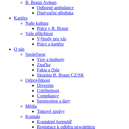
B. Braun Avitum
Odborné ambulance
Dialyzační střediska
Kariéra
Naše kultura
Práce v B. Braun
Vaše příležitost​
Kontakt
Dialyzační střediska​
Výhody pro vás
Práce a kariéra
Zůstaňte v dialogu s B. Braun. ​Kontaktujte nás.​
B. Braun Avitum poskytuje kvalitní dialyzační péči ve všech svý
O nás
Společnost
Vize a hodnoty
Produktový katalog​
Značka
Fakta a čísla
Objevte naše produkty. Navštivte produktový katalog B. Brau
Skupina B. Braun CZ/SK
Odpovědnost
Diverzita
Udržitelnost
Compliance
Sponzoring a dary
Média
Tiskové zprávy
Kontakt
Kontaktní formulář
Registrace k odběru newsletteru