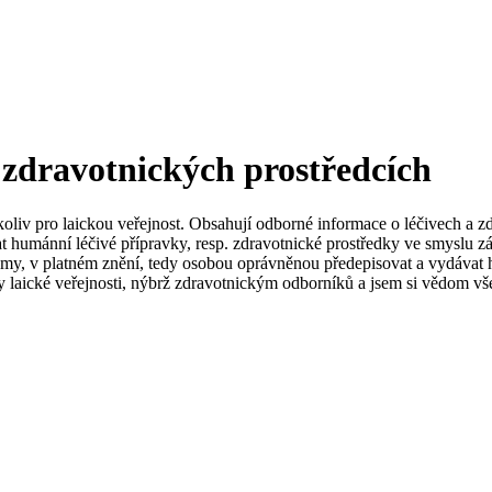
 zdravotnických prostředcích
koliv pro laickou veřejnost. Obsahují odborné informace o léčivech a z
t humánní léčivé přípravky, resp. zdravotnické prostředky ve smyslu zá
my, v platném znění, tedy osobou oprávněnou předepisovat a vydávat h
 laické veřejnosti, nýbrž zdravotnickým odborníků a jsem si vědom vše