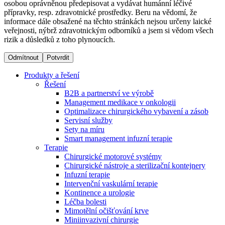
osobou oprávněnou předepisovat a vydávat humánní léčivé
přípravky, resp. zdravotnické prostředky. Beru na vědomí, že
informace dále obsažené na těchto stránkách nejsou určeny laické
Dialyzační střediska​
veřejnosti, nýbrž zdravotnickým odborníků a jsem si vědom všech
rizik a důsledků z toho plynoucích.
B. Braun Avitum poskytuje kvalitní dialyzační péči ve všech
svých střediscích v České republice. Více informací se
Odmítnout
Potvrdit
dozvíte na stránkách jednotlivých středisek.
Produkty a řešení
Řešení
B2B a partnerství ve výrobě
Management medikace v onkologii
Optimalizace chirurgického vybavení a zásob
Produktový katalog​
Servisní služby
Sety na míru
Kontakt
Objevte naše produkty. Navštivte produktový katalog B.
Smart management infuzní terapie​
Braun s našim kompletním produktovým portfoliem.
Terapie
Zůstaňte v dialogu s B. Braun. ​Kontaktujte nás.​
Chirurgické motorové systémy
Chirurgické nástroje a sterilizační kontejnery
Infuzní terapie
Intervenční vaskulární terapie
Kontinence a urologie
Léčba bolesti
Mimotělní očišťování krve
Miniinvazivní chirurgie
Odborné ambulance