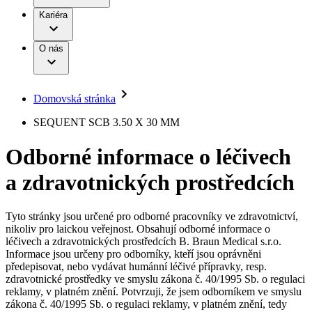
Terapie
B. Braun Avitum
Práce a kariéra
Kariéra
Naše kultura
Odpovědnost
Chirurgické motorové systémy
Odborné ambulance
Chirurgické nástroje a sterilizační kontejnery
Dialyzační střediska
Diverzita
O nás
Infuzní terapie
Vaše příležitost​
Onemocnění
Udržitelnost
Intervenční vaskulární terapie
Compliance
Kontinence a urologie
Sponzoring a dary
Služby pro pacienty
Léčba bolesti
Domovská stránka
Mimotělní očišťování krve
Média
Miniinvazivní chirurgie
B. Braun Avitum
SEQUENT SCB 3.50 X 30 MM
Neurochirurgie
Tiskové zprávy
Nutriční terapie
Odborné informace o léčivech
Onkologie
Kontakt
Ortopedie
a zdravotnických prostředcích
Páteřní chirurgie
Kontaktní formulář
Péče o rány
Registrace k odběru newsletteru
Péče o stomii
Společnost
Prevence a kontrola infekcí
Tyto stránky jsou určené pro odborné pracovníky ve zdravotnictví,
Uzavírání ran
nikoliv pro laickou veřejnost. Obsahují odborné informace o
Odpovědnost
Řešení
léčivech a zdravotnických prostředcích B. Braun Medical s.r.o.
Nabídky pracovních míst
Informace jsou určeny pro odborníky, kteří jsou oprávněni
předepisovat, nebo vydávat humánní léčivé přípravky, resp.
Média
Terapie
Objevte své kariérní příležitosti ​v B. Braun. Vyhledejte náš trh
zdravotnické prostředky ve smyslu zákona č. 40/1995 Sb. o regulaci
práce​ pro zajímavé pozice.​
reklamy, v platném znění. Potvrzuji, že jsem odborníkem ve smyslu
zákona č. 40/1995 Sb. o regulaci reklamy, v platném znění, tedy
Kontakt