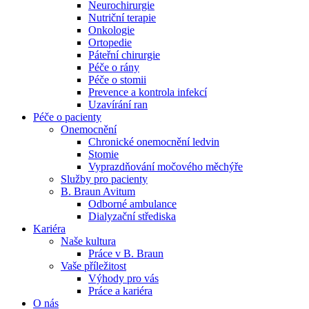
Neurochirurgie
Nutriční terapie
Naše specializované ambulance jsou tu pro vás. Zvolte
Onkologie
specializaci a město, které potřebujete, a objednejte se do naší
Ortopedie
ambulance.
Páteřní chirurgie
Péče o rány
Péče o stomii
Prevence a kontrola infekcí
Uzavírání ran
Péče o pacienty
Onemocnění
Chronické onemocnění ledvin
Stomie
Vyprazdňování močového měchýře
Služby pro pacienty
B. Braun Avitum
Odborné ambulance
Dialyzační střediska
Kariéra
Naše kultura
Práce v B. Braun
Vaše příležitost​
Výhody pro vás
Práce a kariéra
O nás