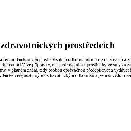
 zdravotnických prostředcích
koliv pro laickou veřejnost. Obsahují odborné informace o léčivech a z
t humánní léčivé přípravky, resp. zdravotnické prostředky ve smyslu zá
my, v platném znění, tedy osobou oprávněnou předepisovat a vydávat h
 laické veřejnosti, nýbrž zdravotnickým odborníků a jsem si vědom vše