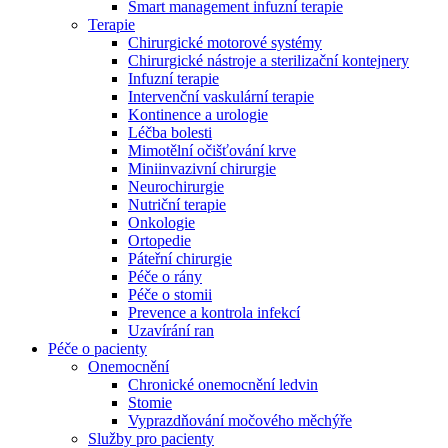
Smart management infuzní terapie​
Terapie
Chirurgické motorové systémy
Chirurgické nástroje a sterilizační kontejnery
Infuzní terapie
Intervenční vaskulární terapie
Kontinence a urologie
Léčba bolesti
Mimotělní očišťování krve
Miniinvazivní chirurgie
Neurochirurgie
Nutriční terapie
Onkologie
Ortopedie
Páteřní chirurgie
Péče o rány
Péče o stomii
Prevence a kontrola infekcí
Uzavírání ran
Nabídky pracovních míst
Péče o pacienty
Onemocnění
Objevte své kariérní příležitosti ​v B. Braun. Vyhledejte náš trh 
Chronické onemocnění ledvin
Stomie
Vyprazdňování močového měchýře
Služby pro pacienty