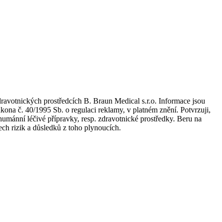
dravotnických prostředcích B. Braun Medical s.r.o. Informace jsou
kona č. 40/1995 Sb. o regulaci reklamy, v platném znění. Potvrzuji,
umánní léčivé přípravky, resp. zdravotnické prostředky. Beru na
ch rizik a důsledků z toho plynoucích.