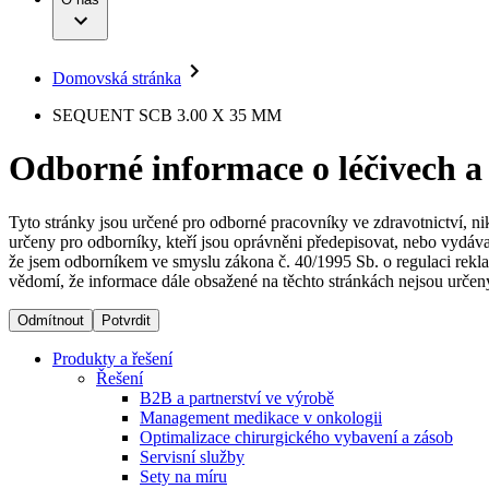
Infuzní terapie
Vaše příležitost​
Onemocnění
Udržitelnost
Intervenční vaskulární terapie
Compliance
Kontinence a urologie
Sponzoring a dary
Služby pro pacienty
Léčba bolesti
Domovská stránka
Mimotělní očišťování krve
Média
Miniinvazivní chirurgie
B. Braun Avitum
SEQUENT SCB 3.00 X 35 MM
Neurochirurgie
Tiskové zprávy
Nutriční terapie
Odborné informace o léčivech a
Onkologie
Kontakt
Ortopedie
Páteřní chirurgie
Kontaktní formulář
Péče o rány
Registrace k odběru newsletteru
Tyto stránky jsou určené pro odborné pracovníky ve zdravotnictví, ni
Péče o stomii
určeny pro odborníky, kteří jsou oprávněni předepisovat, nebo vydáva
Společnost
Prevence a kontrola infekcí
že jsem odborníkem ve smyslu zákona č. 40/1995 Sb. o regulaci rekla
Uzavírání ran
vědomí, že informace dále obsažené na těchto stránkách nejsou určeny
Odpovědnost
Řešení
Odmítnout
Potvrdit
Média
Terapie
Produkty a řešení
Řešení
B2B a partnerství ve výrobě
Kontakt
Management medikace v onkologii
Optimalizace chirurgického vybavení a zásob
Servisní služby
Sety na míru