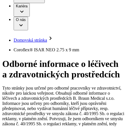
Terapie
B. Braun Avitum
Práce a kariéra
Kariéra
Naše kultura
Odpovědnost
Chirurgické motorové systémy
Odborné ambulance
Chirurgické nástroje a sterilizační kontejnery
Dialyzační střediska
Diverzita
O nás
Infuzní terapie
Vaše příležitost​
Onemocnění
Udržitelnost
Intervenční vaskulární terapie
Compliance
Kontinence a urologie
Sponzoring a dary
Služby pro pacienty
Léčba bolesti
Domovská stránka
Mimotělní očišťování krve
Média
Miniinvazivní chirurgie
B. Braun Avitum
Coroflex® ISAR NEO 2.75 x 9 mm
Neurochirurgie
Tiskové zprávy
Nutriční terapie
Odborné informace o léčivech
Onkologie
Kontakt
Ortopedie
a zdravotnických prostředcích
Páteřní chirurgie
Kontaktní formulář
Péče o rány
Registrace k odběru newsletteru
Péče o stomii
Společnost
Prevence a kontrola infekcí
Tyto stránky jsou určené pro odborné pracovníky ve zdravotnictví,
Uzavírání ran
nikoliv pro laickou veřejnost. Obsahují odborné informace o
Odpovědnost
Řešení
léčivech a zdravotnických prostředcích B. Braun Medical s.r.o.
Nabídky pracovních míst
Informace jsou určeny pro odborníky, kteří jsou oprávněni
předepisovat, nebo vydávat humánní léčivé přípravky, resp.
Média
Terapie
Objevte své kariérní příležitosti ​v B. Braun. Vyhledejte náš trh
zdravotnické prostředky ve smyslu zákona č. 40/1995 Sb. o regulaci
práce​ pro zajímavé pozice.​
reklamy, v platném znění. Potvrzuji, že jsem odborníkem ve smyslu
zákona č. 40/1995 Sb. o regulaci reklamy, v platném znění, tedy
Kontakt