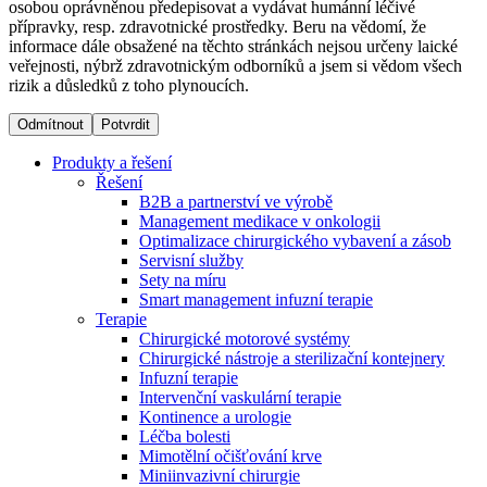
osobou oprávněnou předepisovat a vydávat humánní léčivé
přípravky, resp. zdravotnické prostředky. Beru na vědomí, že
informace dále obsažené na těchto stránkách nejsou určeny laické
Dialyzační střediska​
veřejnosti, nýbrž zdravotnickým odborníků a jsem si vědom všech
rizik a důsledků z toho plynoucích.
B. Braun Avitum poskytuje kvalitní dialyzační péči ve všech
svých střediscích v České republice. Více informací se
Odmítnout
Potvrdit
dozvíte na stránkách jednotlivých středisek.
Produkty a řešení
Řešení
B2B a partnerství ve výrobě
Management medikace v onkologii
Optimalizace chirurgického vybavení a zásob
Produktový katalog​
Servisní služby
Sety na míru
Kontakt
Objevte naše produkty. Navštivte produktový katalog B.
Smart management infuzní terapie​
Braun s našim kompletním produktovým portfoliem.
Terapie
Zůstaňte v dialogu s B. Braun. ​Kontaktujte nás.​
Chirurgické motorové systémy
Chirurgické nástroje a sterilizační kontejnery
Infuzní terapie
Intervenční vaskulární terapie
Kontinence a urologie
Léčba bolesti
Mimotělní očišťování krve
Miniinvazivní chirurgie
Odborné ambulance