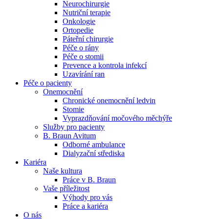
Neurochirurgie
Nutriční terapie
Naše specializované ambulance jsou tu pro vás. Zvolte
Onkologie
specializaci a město, které potřebujete, a objednejte se do naší
Ortopedie
ambulance.
Páteřní chirurgie
Péče o rány
Péče o stomii
Prevence a kontrola infekcí
Uzavírání ran
Péče o pacienty
Onemocnění
Chronické onemocnění ledvin
Stomie
Vyprazdňování močového měchýře
Služby pro pacienty
B. Braun Avitum
Odborné ambulance
Dialyzační střediska
Kariéra
Naše kultura
Práce v B. Braun
Vaše příležitost​
Výhody pro vás
Práce a kariéra
O nás