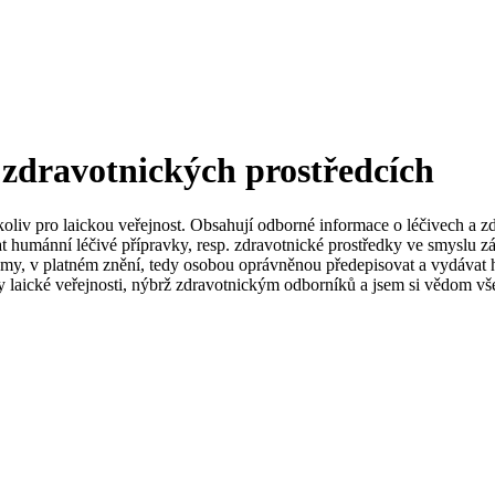
 zdravotnických prostředcích
koliv pro laickou veřejnost. Obsahují odborné informace o léčivech a z
t humánní léčivé přípravky, resp. zdravotnické prostředky ve smyslu zá
my, v platném znění, tedy osobou oprávněnou předepisovat a vydávat h
 laické veřejnosti, nýbrž zdravotnickým odborníků a jsem si vědom vše