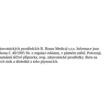
dravotnických prostředcích B. Braun Medical s.r.o. Informace jsou
kona č. 40/1995 Sb. o regulaci reklamy, v platném znění. Potvrzuji,
umánní léčivé přípravky, resp. zdravotnické prostředky. Beru na
ch rizik a důsledků z toho plynoucích.