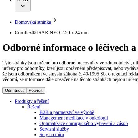
Infuzní terapie
Vaše příležitost​
Onemocnění
Udržitelnost
Intervenční vaskulární terapie
Compliance
Kontinence a urologie
Sponzoring a dary
Služby pro pacienty
Léčba bolesti
Domovská stránka
Mimotělní očišťování krve
Média
Miniinvazivní chirurgie
B. Braun Avitum
Coroflex® ISAR NEO 2.50 x 24 mm
Neurochirurgie
Tiskové zprávy
Nutriční terapie
Odborné informace o léčivech a
Onkologie
Kontakt
Ortopedie
Páteřní chirurgie
Kontaktní formulář
Péče o rány
Registrace k odběru newsletteru
Tyto stránky jsou určené pro odborné pracovníky ve zdravotnictví, ni
Péče o stomii
určeny pro odborníky, kteří jsou oprávněni předepisovat, nebo vydáva
Společnost
Prevence a kontrola infekcí
že jsem odborníkem ve smyslu zákona č. 40/1995 Sb. o regulaci rekla
Uzavírání ran
vědomí, že informace dále obsažené na těchto stránkách nejsou určeny
Odpovědnost
Řešení
Odmítnout
Potvrdit
Média
Terapie
Produkty a řešení
Řešení
B2B a partnerství ve výrobě
Kontakt
Management medikace v onkologii
Optimalizace chirurgického vybavení a zásob
Servisní služby
Sety na míru