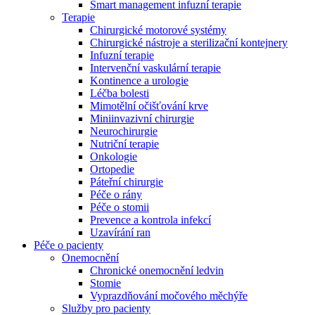
Smart management infuzní terapie​
Terapie
Chirurgické motorové systémy
Chirurgické nástroje a sterilizační kontejnery
Infuzní terapie
Intervenční vaskulární terapie
Kontinence a urologie
Léčba bolesti
Mimotělní očišťování krve
Miniinvazivní chirurgie
Neurochirurgie
Nutriční terapie
Onkologie
Ortopedie
Páteřní chirurgie
Péče o rány
Péče o stomii
Prevence a kontrola infekcí
Uzavírání ran
Nabídky pracovních míst
Péče o pacienty
Onemocnění
Objevte své kariérní příležitosti ​v B. Braun. Vyhledejte náš trh 
Chronické onemocnění ledvin
Stomie
Vyprazdňování močového měchýře
Služby pro pacienty