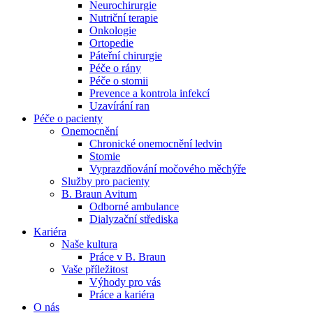
Neurochirurgie
Nutriční terapie
Naše specializované ambulance jsou tu pro vás. Zvolte
Onkologie
specializaci a město, které potřebujete, a objednejte se do naší
Ortopedie
ambulance.
Páteřní chirurgie
Péče o rány
Péče o stomii
Prevence a kontrola infekcí
Uzavírání ran
Péče o pacienty
Onemocnění
Chronické onemocnění ledvin
Stomie
Vyprazdňování močového měchýře
Služby pro pacienty
B. Braun Avitum
Odborné ambulance
Dialyzační střediska
Kariéra
Naše kultura
Práce v B. Braun
Vaše příležitost​
Výhody pro vás
Práce a kariéra
O nás