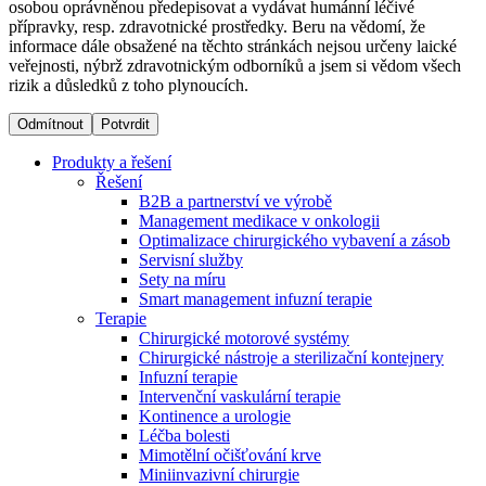
osobou oprávněnou předepisovat a vydávat humánní léčivé
přípravky, resp. zdravotnické prostředky. Beru na vědomí, že
informace dále obsažené na těchto stránkách nejsou určeny laické
Dialyzační střediska​
veřejnosti, nýbrž zdravotnickým odborníků a jsem si vědom všech
rizik a důsledků z toho plynoucích.
B. Braun Avitum poskytuje kvalitní dialyzační péči ve všech
svých střediscích v České republice. Více informací se
Odmítnout
Potvrdit
dozvíte na stránkách jednotlivých středisek.
Produkty a řešení
Řešení
B2B a partnerství ve výrobě
Management medikace v onkologii
Optimalizace chirurgického vybavení a zásob
Produktový katalog​
Servisní služby
Sety na míru
Kontakt
Objevte naše produkty. Navštivte produktový katalog B.
Smart management infuzní terapie​
Braun s našim kompletním produktovým portfoliem.
Terapie
Zůstaňte v dialogu s B. Braun. ​Kontaktujte nás.​
Chirurgické motorové systémy
Chirurgické nástroje a sterilizační kontejnery
Infuzní terapie
Intervenční vaskulární terapie
Kontinence a urologie
Léčba bolesti
Mimotělní očišťování krve
Miniinvazivní chirurgie
Odborné ambulance