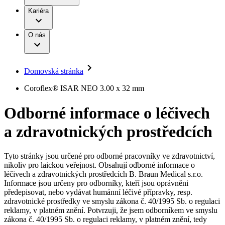
Terapie
B. Braun Avitum
Práce a kariéra
Kariéra
Naše kultura
Odpovědnost
Chirurgické motorové systémy
Odborné ambulance
Chirurgické nástroje a sterilizační kontejnery
Dialyzační střediska
Diverzita
O nás
Infuzní terapie
Vaše příležitost​
Onemocnění
Udržitelnost
Intervenční vaskulární terapie
Compliance
Kontinence a urologie
Sponzoring a dary
Služby pro pacienty
Léčba bolesti
Domovská stránka
Mimotělní očišťování krve
Média
Miniinvazivní chirurgie
B. Braun Avitum
Coroflex® ISAR NEO 3.00 x 32 mm
Neurochirurgie
Tiskové zprávy
Nutriční terapie
Odborné informace o léčivech
Onkologie
Kontakt
Ortopedie
a zdravotnických prostředcích
Páteřní chirurgie
Kontaktní formulář
Péče o rány
Registrace k odběru newsletteru
Péče o stomii
Společnost
Prevence a kontrola infekcí
Tyto stránky jsou určené pro odborné pracovníky ve zdravotnictví,
Uzavírání ran
nikoliv pro laickou veřejnost. Obsahují odborné informace o
Odpovědnost
Řešení
léčivech a zdravotnických prostředcích B. Braun Medical s.r.o.
Nabídky pracovních míst
Informace jsou určeny pro odborníky, kteří jsou oprávněni
předepisovat, nebo vydávat humánní léčivé přípravky, resp.
Média
Terapie
Objevte své kariérní příležitosti ​v B. Braun. Vyhledejte náš trh
zdravotnické prostředky ve smyslu zákona č. 40/1995 Sb. o regulaci
práce​ pro zajímavé pozice.​
reklamy, v platném znění. Potvrzuji, že jsem odborníkem ve smyslu
zákona č. 40/1995 Sb. o regulaci reklamy, v platném znění, tedy
Kontakt