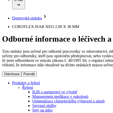
Infuzní terapie
Vaše příležitost​
Onemocnění
Udržitelnost
Intervenční vaskulární terapie
Compliance
Kontinence a urologie
Sponzoring a dary
Služby pro pacienty
Léčba bolesti
Domovská stránka
Mimotělní očišťování krve
Média
Miniinvazivní chirurgie
B. Braun Avitum
COROFLEX ISAR NEO 2.00 X 38 MM
Neurochirurgie
Tiskové zprávy
Nutriční terapie
Odborné informace o léčivech a
Onkologie
Kontakt
Ortopedie
Páteřní chirurgie
Kontaktní formulář
Péče o rány
Registrace k odběru newsletteru
Tyto stránky jsou určené pro odborné pracovníky ve zdravotnictví, ni
Péče o stomii
určeny pro odborníky, kteří jsou oprávněni předepisovat, nebo vydáva
Společnost
Prevence a kontrola infekcí
že jsem odborníkem ve smyslu zákona č. 40/1995 Sb. o regulaci rekla
Uzavírání ran
vědomí, že informace dále obsažené na těchto stránkách nejsou určeny
Odpovědnost
Řešení
Odmítnout
Potvrdit
Média
Terapie
Produkty a řešení
Řešení
B2B a partnerství ve výrobě
Kontakt
Management medikace v onkologii
Optimalizace chirurgického vybavení a zásob
Servisní služby
Sety na míru