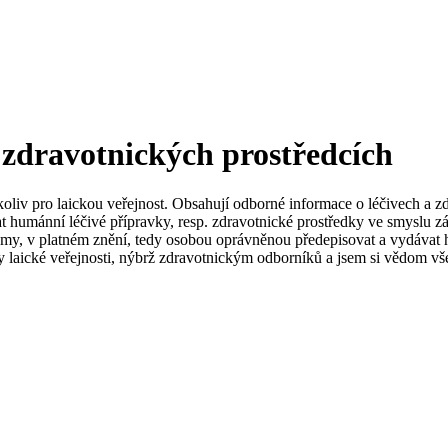
 zdravotnických prostředcích
koliv pro laickou veřejnost. Obsahují odborné informace o léčivech a z
t humánní léčivé přípravky, resp. zdravotnické prostředky ve smyslu zá
my, v platném znění, tedy osobou oprávněnou předepisovat a vydávat h
 laické veřejnosti, nýbrž zdravotnickým odborníků a jsem si vědom vše