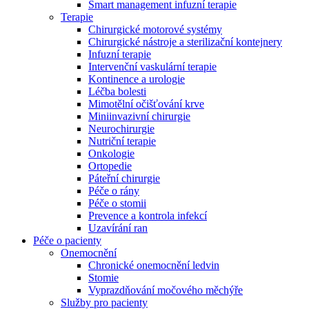
Smart management infuzní terapie​
Terapie
Chirurgické motorové systémy
Chirurgické nástroje a sterilizační kontejnery
Infuzní terapie
Intervenční vaskulární terapie
Kontinence a urologie
Léčba bolesti
Mimotělní očišťování krve
Miniinvazivní chirurgie
Neurochirurgie
Nutriční terapie
Onkologie
Ortopedie
Páteřní chirurgie
Péče o rány
Péče o stomii
Prevence a kontrola infekcí
Uzavírání ran
Nabídky pracovních míst
Péče o pacienty
Onemocnění
Objevte své kariérní příležitosti ​v B. Braun. Vyhledejte náš trh 
Chronické onemocnění ledvin
Stomie
Vyprazdňování močového měchýře
Služby pro pacienty