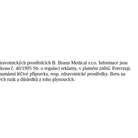
dravotnických prostředcích B. Braun Medical s.r.o. Informace jsou
kona č. 40/1995 Sb. o regulaci reklamy, v platném znění. Potvrzuji,
umánní léčivé přípravky, resp. zdravotnické prostředky. Beru na
ch rizik a důsledků z toho plynoucích.