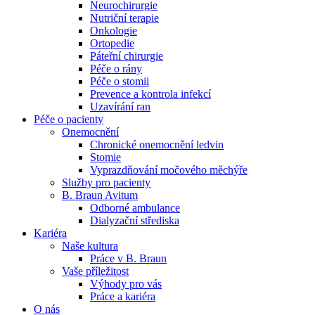
Neurochirurgie
Nutriční terapie
Naše specializované ambulance jsou tu pro vás. Zvolte
Onkologie
specializaci a město, které potřebujete, a objednejte se do naší
Ortopedie
ambulance.
Páteřní chirurgie
Péče o rány
Péče o stomii
Prevence a kontrola infekcí
Uzavírání ran
Péče o pacienty
Onemocnění
Chronické onemocnění ledvin
Stomie
Vyprazdňování močového měchýře
Služby pro pacienty
B. Braun Avitum
Odborné ambulance
Dialyzační střediska
Kariéra
Naše kultura
Práce v B. Braun
Vaše příležitost​
Výhody pro vás
Práce a kariéra
O nás