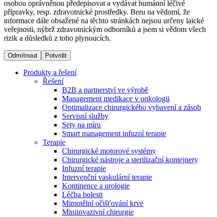
osobou oprávněnou předepisovat a vydávat humánní léčivé
přípravky, resp. zdravotnické prostředky. Beru na vědomí, že
informace dále obsažené na těchto stránkách nejsou určeny laické
Dialyzační střediska​
veřejnosti, nýbrž zdravotnickým odborníků a jsem si vědom všech
rizik a důsledků z toho plynoucích.
B. Braun Avitum poskytuje kvalitní dialyzační péči ve všech
svých střediscích v České republice. Více informací se
Odmítnout
Potvrdit
dozvíte na stránkách jednotlivých středisek.
Produkty a řešení
Řešení
B2B a partnerství ve výrobě
Management medikace v onkologii
Optimalizace chirurgického vybavení a zásob
Produktový katalog​
Servisní služby
Sety na míru
Kontakt
Objevte naše produkty. Navštivte produktový katalog B.
Smart management infuzní terapie​
Braun s našim kompletním produktovým portfoliem.
Terapie
Zůstaňte v dialogu s B. Braun. ​Kontaktujte nás.​
Chirurgické motorové systémy
Chirurgické nástroje a sterilizační kontejnery
Infuzní terapie
Intervenční vaskulární terapie
Kontinence a urologie
Léčba bolesti
Mimotělní očišťování krve
Miniinvazivní chirurgie
Odborné ambulance