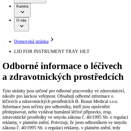
Terapie
B. Braun Avitum
Práce a kariéra
Kariéra
Naše kultura
Odpovědnost
Chirurgické motorové systémy
Odborné ambulance
Chirurgické nástroje a sterilizační kontejnery
Dialyzační střediska
Diverzita
O nás
Infuzní terapie
Vaše příležitost​
Onemocnění
Udržitelnost
Intervenční vaskulární terapie
Compliance
Kontinence a urologie
Sponzoring a dary
Služby pro pacienty
Léčba bolesti
Domovská stránka
Mimotělní očišťování krve
Média
Miniinvazivní chirurgie
B. Braun Avitum
LID FOR INSTRUMENT TRAY 10LT
Neurochirurgie
Tiskové zprávy
Nutriční terapie
Odborné informace o léčivech
Onkologie
Kontakt
Ortopedie
a zdravotnických prostředcích
Páteřní chirurgie
Kontaktní formulář
Péče o rány
Registrace k odběru newsletteru
Péče o stomii
Společnost
Prevence a kontrola infekcí
Tyto stránky jsou určené pro odborné pracovníky ve zdravotnictví,
Uzavírání ran
nikoliv pro laickou veřejnost. Obsahují odborné informace o
Odpovědnost
Řešení
léčivech a zdravotnických prostředcích B. Braun Medical s.r.o.
Nabídky pracovních míst
Informace jsou určeny pro odborníky, kteří jsou oprávněni
předepisovat, nebo vydávat humánní léčivé přípravky, resp.
Média
Terapie
Objevte své kariérní příležitosti ​v B. Braun. Vyhledejte náš trh
zdravotnické prostředky ve smyslu zákona č. 40/1995 Sb. o regulaci
práce​ pro zajímavé pozice.​
reklamy, v platném znění. Potvrzuji, že jsem odborníkem ve smyslu
zákona č. 40/1995 Sb. o regulaci reklamy, v platném znění, tedy
Kontakt