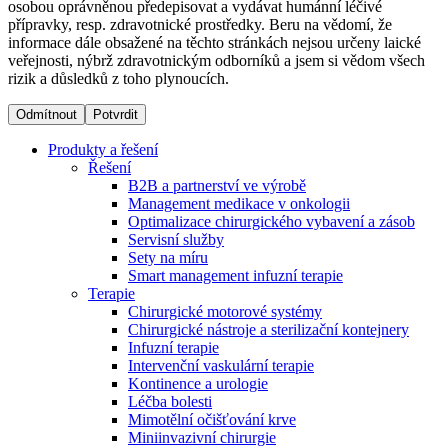
osobou oprávněnou předepisovat a vydávat humánní léčivé
přípravky, resp. zdravotnické prostředky. Beru na vědomí, že
informace dále obsažené na těchto stránkách nejsou určeny laické
Dialyzační střediska​
veřejnosti, nýbrž zdravotnickým odborníků a jsem si vědom všech
rizik a důsledků z toho plynoucích.
B. Braun Avitum poskytuje kvalitní dialyzační péči ve všech
svých střediscích v České republice. Více informací se
Odmítnout
Potvrdit
dozvíte na stránkách jednotlivých středisek.
Produkty a řešení
Řešení
B2B a partnerství ve výrobě
Management medikace v onkologii
Optimalizace chirurgického vybavení a zásob
Produktový katalog​
Servisní služby
Sety na míru
Kontakt
Objevte naše produkty. Navštivte produktový katalog B.
Smart management infuzní terapie​
Braun s našim kompletním produktovým portfoliem.
Terapie
Zůstaňte v dialogu s B. Braun. ​Kontaktujte nás.​
Chirurgické motorové systémy
Chirurgické nástroje a sterilizační kontejnery
Infuzní terapie
Intervenční vaskulární terapie
Kontinence a urologie
Léčba bolesti
Mimotělní očišťování krve
Miniinvazivní chirurgie
Odborné ambulance