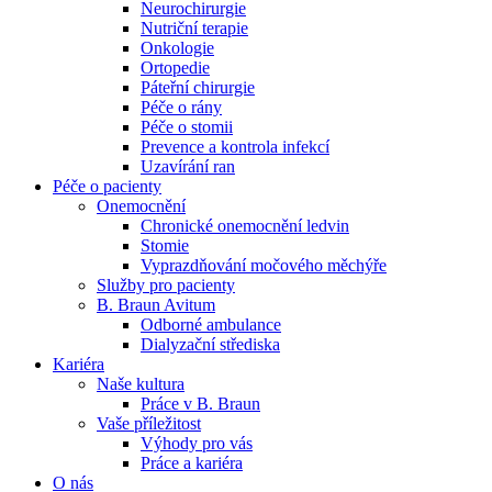
Neurochirurgie
Nutriční terapie
Naše specializované ambulance jsou tu pro vás. Zvolte
Onkologie
specializaci a město, které potřebujete, a objednejte se do naší
Ortopedie
ambulance.
Páteřní chirurgie
Péče o rány
Péče o stomii
Prevence a kontrola infekcí
Uzavírání ran
Péče o pacienty
Onemocnění
Chronické onemocnění ledvin
Stomie
Vyprazdňování močového měchýře
Služby pro pacienty
B. Braun Avitum
Odborné ambulance
Dialyzační střediska
Kariéra
Naše kultura
Práce v B. Braun
Vaše příležitost​
Výhody pro vás
Práce a kariéra
O nás