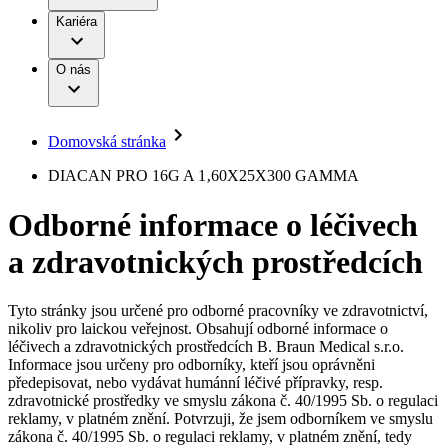
Terapie
B. Braun Avitum
Práce a kariéra
Kariéra
Naše kultura
Odpovědnost
Chirurgické motorové systémy
Odborné ambulance
Chirurgické nástroje a sterilizační kontejnery
Dialyzační střediska
Diverzita
O nás
Infuzní terapie
Vaše příležitost​
Onemocnění
Udržitelnost
Intervenční vaskulární terapie
Compliance
Kontinence a urologie
Sponzoring a dary
Služby pro pacienty
Léčba bolesti
Domovská stránka
Mimotělní očišťování krve
Média
Miniinvazivní chirurgie
B. Braun Avitum
DIACAN PRO 16G A 1‚60X25X300 GAMMA
Neurochirurgie
Tiskové zprávy
Nutriční terapie
Odborné informace o léčivech
Onkologie
Kontakt
Ortopedie
a zdravotnických prostředcích
Páteřní chirurgie
Kontaktní formulář
Péče o rány
Registrace k odběru newsletteru
Péče o stomii
Společnost
Prevence a kontrola infekcí
Tyto stránky jsou určené pro odborné pracovníky ve zdravotnictví,
Uzavírání ran
nikoliv pro laickou veřejnost. Obsahují odborné informace o
Odpovědnost
Řešení
léčivech a zdravotnických prostředcích B. Braun Medical s.r.o.
Nabídky pracovních míst
Informace jsou určeny pro odborníky, kteří jsou oprávněni
předepisovat, nebo vydávat humánní léčivé přípravky, resp.
Média
Terapie
Objevte své kariérní příležitosti ​v B. Braun. Vyhledejte náš trh
zdravotnické prostředky ve smyslu zákona č. 40/1995 Sb. o regulaci
práce​ pro zajímavé pozice.​
reklamy, v platném znění. Potvrzuji, že jsem odborníkem ve smyslu
zákona č. 40/1995 Sb. o regulaci reklamy, v platném znění, tedy
Kontakt