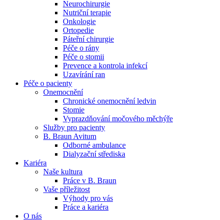
Neurochirurgie
Nutriční terapie
Naše specializované ambulance jsou tu pro vás. Zvolte
Onkologie
specializaci a město, které potřebujete, a objednejte se do naší
Ortopedie
ambulance.
Páteřní chirurgie
Péče o rány
Péče o stomii
Prevence a kontrola infekcí
Uzavírání ran
Péče o pacienty
Onemocnění
Chronické onemocnění ledvin
Stomie
Vyprazdňování močového měchýře
Služby pro pacienty
B. Braun Avitum
Odborné ambulance
Dialyzační střediska
Kariéra
Naše kultura
Práce v B. Braun
Vaše příležitost​
Výhody pro vás
Práce a kariéra
O nás