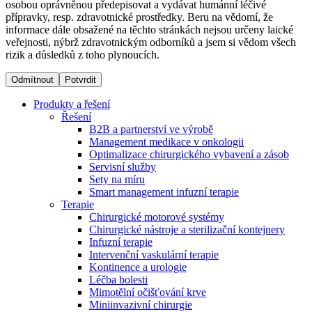
osobou oprávněnou předepisovat a vydávat humánní léčivé
přípravky, resp. zdravotnické prostředky. Beru na vědomí, že
informace dále obsažené na těchto stránkách nejsou určeny laické
Dialyzační střediska​
veřejnosti, nýbrž zdravotnickým odborníků a jsem si vědom všech
rizik a důsledků z toho plynoucích.
B. Braun Avitum poskytuje kvalitní dialyzační péči ve všech
svých střediscích v České republice. Více informací se
Odmítnout
Potvrdit
dozvíte na stránkách jednotlivých středisek.
Produkty a řešení
Řešení
B2B a partnerství ve výrobě
Management medikace v onkologii
Optimalizace chirurgického vybavení a zásob
Produktový katalog​
Servisní služby
Sety na míru
Kontakt
Objevte naše produkty. Navštivte produktový katalog B.
Smart management infuzní terapie​
Braun s našim kompletním produktovým portfoliem.
Terapie
Zůstaňte v dialogu s B. Braun. ​Kontaktujte nás.​
Chirurgické motorové systémy
Chirurgické nástroje a sterilizační kontejnery
Infuzní terapie
Intervenční vaskulární terapie
Kontinence a urologie
Léčba bolesti
Mimotělní očišťování krve
Miniinvazivní chirurgie
Odborné ambulance