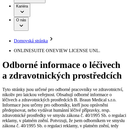
Terapie
B. Braun Avitum
Práce a kariéra
Kariéra
Naše kultura
Odpovědnost
Chirurgické motorové systémy
Odborné ambulance
Chirurgické nástroje a sterilizační kontejnery
Dialyzační střediska
Diverzita
O nás
Infuzní terapie
Vaše příležitost​
Onemocnění
Udržitelnost
Intervenční vaskulární terapie
Compliance
Kontinence a urologie
Sponzoring a dary
Služby pro pacienty
Léčba bolesti
Domovská stránka
Mimotělní očišťování krve
Média
Miniinvazivní chirurgie
B. Braun Avitum
ONLINESUITE ONEVIEW LICENSE UNL.
Neurochirurgie
Tiskové zprávy
Nutriční terapie
Odborné informace o léčivech
Onkologie
Kontakt
Ortopedie
a zdravotnických prostředcích
Páteřní chirurgie
Kontaktní formulář
Péče o rány
Registrace k odběru newsletteru
Péče o stomii
Společnost
Prevence a kontrola infekcí
Tyto stránky jsou určené pro odborné pracovníky ve zdravotnictví,
Uzavírání ran
nikoliv pro laickou veřejnost. Obsahují odborné informace o
Odpovědnost
Řešení
léčivech a zdravotnických prostředcích B. Braun Medical s.r.o.
Nabídky pracovních míst
Informace jsou určeny pro odborníky, kteří jsou oprávněni
předepisovat, nebo vydávat humánní léčivé přípravky, resp.
Média
Terapie
Objevte své kariérní příležitosti ​v B. Braun. Vyhledejte náš trh
zdravotnické prostředky ve smyslu zákona č. 40/1995 Sb. o regulaci
práce​ pro zajímavé pozice.​
reklamy, v platném znění. Potvrzuji, že jsem odborníkem ve smyslu
zákona č. 40/1995 Sb. o regulaci reklamy, v platném znění, tedy
Kontakt