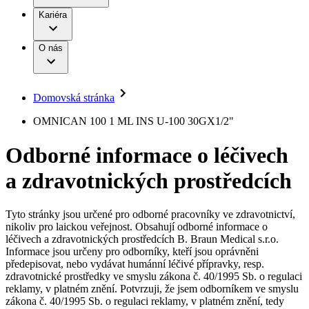
Terapie
B. Braun Avitum
Práce a kariéra
Kariéra
Naše kultura
Odpovědnost
Chirurgické motorové systémy
Odborné ambulance
Chirurgické nástroje a sterilizační kontejnery
Dialyzační střediska
Diverzita
O nás
Infuzní terapie
Vaše příležitost​
Onemocnění
Udržitelnost
Intervenční vaskulární terapie
Compliance
Kontinence a urologie
Sponzoring a dary
Služby pro pacienty
Léčba bolesti
Domovská stránka
Mimotělní očišťování krve
Média
Miniinvazivní chirurgie
B. Braun Avitum
OMNICAN 100 1 ML INS U-100 30GX1/2"
Neurochirurgie
Tiskové zprávy
Nutriční terapie
Odborné informace o léčivech
Onkologie
Kontakt
Ortopedie
a zdravotnických prostředcích
Páteřní chirurgie
Kontaktní formulář
Péče o rány
Registrace k odběru newsletteru
Péče o stomii
Společnost
Prevence a kontrola infekcí
Tyto stránky jsou určené pro odborné pracovníky ve zdravotnictví,
Uzavírání ran
nikoliv pro laickou veřejnost. Obsahují odborné informace o
Odpovědnost
Řešení
léčivech a zdravotnických prostředcích B. Braun Medical s.r.o.
Nabídky pracovních míst
Informace jsou určeny pro odborníky, kteří jsou oprávněni
předepisovat, nebo vydávat humánní léčivé přípravky, resp.
Média
Terapie
Objevte své kariérní příležitosti ​v B. Braun. Vyhledejte náš trh
zdravotnické prostředky ve smyslu zákona č. 40/1995 Sb. o regulaci
práce​ pro zajímavé pozice.​
reklamy, v platném znění. Potvrzuji, že jsem odborníkem ve smyslu
zákona č. 40/1995 Sb. o regulaci reklamy, v platném znění, tedy
Kontakt