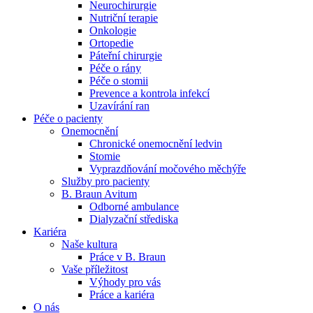
Neurochirurgie
Nutriční terapie
Naše specializované ambulance jsou tu pro vás. Zvolte
Onkologie
specializaci a město, které potřebujete, a objednejte se do naší
Ortopedie
ambulance.
Páteřní chirurgie
Péče o rány
Péče o stomii
Prevence a kontrola infekcí
Uzavírání ran
Péče o pacienty
Onemocnění
Chronické onemocnění ledvin
Stomie
Vyprazdňování močového měchýře
Služby pro pacienty
B. Braun Avitum
Odborné ambulance
Dialyzační střediska
Kariéra
Naše kultura
Práce v B. Braun
Vaše příležitost​
Výhody pro vás
Práce a kariéra
O nás