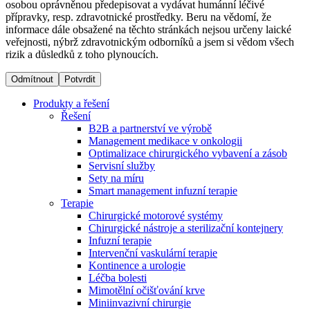
osobou oprávněnou předepisovat a vydávat humánní léčivé
přípravky, resp. zdravotnické prostředky. Beru na vědomí, že
informace dále obsažené na těchto stránkách nejsou určeny laické
Dialyzační střediska​
veřejnosti, nýbrž zdravotnickým odborníků a jsem si vědom všech
rizik a důsledků z toho plynoucích.
B. Braun Avitum poskytuje kvalitní dialyzační péči ve všech
svých střediscích v České republice. Více informací se
Odmítnout
Potvrdit
dozvíte na stránkách jednotlivých středisek.
Produkty a řešení
Řešení
B2B a partnerství ve výrobě
Management medikace v onkologii
Optimalizace chirurgického vybavení a zásob
Produktový katalog​
Servisní služby
Sety na míru
Kontakt
Objevte naše produkty. Navštivte produktový katalog B.
Smart management infuzní terapie​
Braun s našim kompletním produktovým portfoliem.
Terapie
Zůstaňte v dialogu s B. Braun. ​Kontaktujte nás.​
Chirurgické motorové systémy
Chirurgické nástroje a sterilizační kontejnery
Infuzní terapie
Intervenční vaskulární terapie
Kontinence a urologie
Léčba bolesti
Mimotělní očišťování krve
Miniinvazivní chirurgie
Odborné ambulance