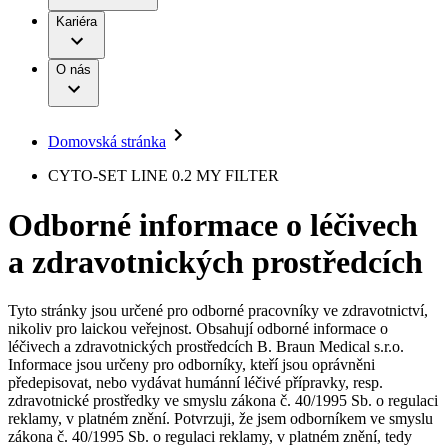
Terapie
B. Braun Avitum
Práce a kariéra
Kariéra
Naše kultura
Odpovědnost
Chirurgické motorové systémy
Odborné ambulance
Chirurgické nástroje a sterilizační kontejnery
Dialyzační střediska
Diverzita
O nás
Infuzní terapie
Vaše příležitost​
Onemocnění
Udržitelnost
Intervenční vaskulární terapie
Compliance
Kontinence a urologie
Sponzoring a dary
Služby pro pacienty
Léčba bolesti
Domovská stránka
Mimotělní očišťování krve
Média
Miniinvazivní chirurgie
B. Braun Avitum
CYTO-SET LINE 0.2 MY FILTER
Neurochirurgie
Tiskové zprávy
Nutriční terapie
Odborné informace o léčivech
Onkologie
Kontakt
Ortopedie
a zdravotnických prostředcích
Páteřní chirurgie
Kontaktní formulář
Péče o rány
Registrace k odběru newsletteru
Péče o stomii
Společnost
Prevence a kontrola infekcí
Tyto stránky jsou určené pro odborné pracovníky ve zdravotnictví,
Uzavírání ran
nikoliv pro laickou veřejnost. Obsahují odborné informace o
Odpovědnost
Řešení
léčivech a zdravotnických prostředcích B. Braun Medical s.r.o.
Nabídky pracovních míst
Informace jsou určeny pro odborníky, kteří jsou oprávněni
předepisovat, nebo vydávat humánní léčivé přípravky, resp.
Média
Terapie
Objevte své kariérní příležitosti ​v B. Braun. Vyhledejte náš trh
zdravotnické prostředky ve smyslu zákona č. 40/1995 Sb. o regulaci
práce​ pro zajímavé pozice.​
reklamy, v platném znění. Potvrzuji, že jsem odborníkem ve smyslu
zákona č. 40/1995 Sb. o regulaci reklamy, v platném znění, tedy
Kontakt