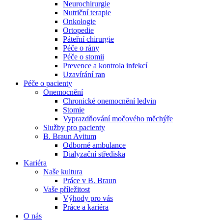
Neurochirurgie
Nutriční terapie
Naše specializované ambulance jsou tu pro vás. Zvolte
Onkologie
specializaci a město, které potřebujete, a objednejte se do naší
Ortopedie
ambulance.
Páteřní chirurgie
Péče o rány
Péče o stomii
Prevence a kontrola infekcí
Uzavírání ran
Péče o pacienty
Onemocnění
Chronické onemocnění ledvin
Stomie
Vyprazdňování močového měchýře
Služby pro pacienty
B. Braun Avitum
Odborné ambulance
Dialyzační střediska
Kariéra
Naše kultura
Práce v B. Braun
Vaše příležitost​
Výhody pro vás
Práce a kariéra
O nás