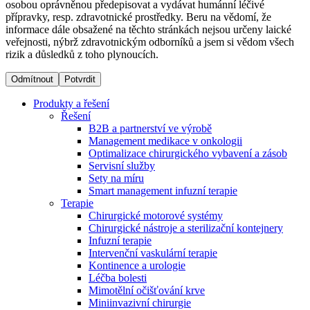
osobou oprávněnou předepisovat a vydávat humánní léčivé
přípravky, resp. zdravotnické prostředky. Beru na vědomí, že
informace dále obsažené na těchto stránkách nejsou určeny laické
Dialyzační střediska​
veřejnosti, nýbrž zdravotnickým odborníků a jsem si vědom všech
rizik a důsledků z toho plynoucích.
B. Braun Avitum poskytuje kvalitní dialyzační péči ve všech
svých střediscích v České republice. Více informací se
Odmítnout
Potvrdit
dozvíte na stránkách jednotlivých středisek.
Produkty a řešení
Řešení
B2B a partnerství ve výrobě
Management medikace v onkologii
Optimalizace chirurgického vybavení a zásob
Produktový katalog​
Servisní služby
Sety na míru
Kontakt
Objevte naše produkty. Navštivte produktový katalog B.
Smart management infuzní terapie​
Braun s našim kompletním produktovým portfoliem.
Terapie
Zůstaňte v dialogu s B. Braun. ​Kontaktujte nás.​
Chirurgické motorové systémy
Chirurgické nástroje a sterilizační kontejnery
Infuzní terapie
Intervenční vaskulární terapie
Kontinence a urologie
Léčba bolesti
Mimotělní očišťování krve
Miniinvazivní chirurgie
Odborné ambulance