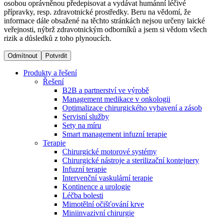
osobou oprávněnou předepisovat a vydávat humánní léčivé
přípravky, resp. zdravotnické prostředky. Beru na vědomí, že
informace dále obsažené na těchto stránkách nejsou určeny laické
Dialyzační střediska​
veřejnosti, nýbrž zdravotnickým odborníků a jsem si vědom všech
rizik a důsledků z toho plynoucích.
B. Braun Avitum poskytuje kvalitní dialyzační péči ve všech
svých střediscích v České republice. Více informací se
Odmítnout
Potvrdit
dozvíte na stránkách jednotlivých středisek.
Produkty a řešení
Řešení
B2B a partnerství ve výrobě
Management medikace v onkologii
Optimalizace chirurgického vybavení a zásob
Produktový katalog​
Servisní služby
Sety na míru
Kontakt
Objevte naše produkty. Navštivte produktový katalog B.
Smart management infuzní terapie​
Braun s našim kompletním produktovým portfoliem.
Terapie
Zůstaňte v dialogu s B. Braun. ​Kontaktujte nás.​
Chirurgické motorové systémy
Chirurgické nástroje a sterilizační kontejnery
Infuzní terapie
Intervenční vaskulární terapie
Kontinence a urologie
Léčba bolesti
Mimotělní očišťování krve
Miniinvazivní chirurgie
Odborné ambulance