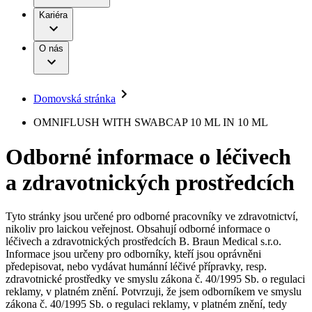
Terapie
B. Braun Avitum
Práce a kariéra
Kariéra
Naše kultura
Odpovědnost
Chirurgické motorové systémy
Odborné ambulance
Chirurgické nástroje a sterilizační kontejnery
Dialyzační střediska
Diverzita
O nás
Infuzní terapie
Vaše příležitost​
Onemocnění
Udržitelnost
Intervenční vaskulární terapie
Compliance
Kontinence a urologie
Sponzoring a dary
Služby pro pacienty
Léčba bolesti
Domovská stránka
Mimotělní očišťování krve
Média
Miniinvazivní chirurgie
B. Braun Avitum
OMNIFLUSH WITH SWABCAP 10 ML IN 10 ML
Neurochirurgie
Tiskové zprávy
Nutriční terapie
Odborné informace o léčivech
Onkologie
Kontakt
Ortopedie
a zdravotnických prostředcích
Páteřní chirurgie
Kontaktní formulář
Péče o rány
Registrace k odběru newsletteru
Péče o stomii
Společnost
Prevence a kontrola infekcí
Tyto stránky jsou určené pro odborné pracovníky ve zdravotnictví,
Uzavírání ran
nikoliv pro laickou veřejnost. Obsahují odborné informace o
Odpovědnost
Řešení
léčivech a zdravotnických prostředcích B. Braun Medical s.r.o.
Nabídky pracovních míst
Informace jsou určeny pro odborníky, kteří jsou oprávněni
předepisovat, nebo vydávat humánní léčivé přípravky, resp.
Média
Terapie
Objevte své kariérní příležitosti ​v B. Braun. Vyhledejte náš trh
zdravotnické prostředky ve smyslu zákona č. 40/1995 Sb. o regulaci
práce​ pro zajímavé pozice.​
reklamy, v platném znění. Potvrzuji, že jsem odborníkem ve smyslu
zákona č. 40/1995 Sb. o regulaci reklamy, v platném znění, tedy
Kontakt