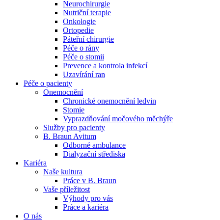
Neurochirurgie
Nutriční terapie
Naše specializované ambulance jsou tu pro vás. Zvolte
Onkologie
specializaci a město, které potřebujete, a objednejte se do naší
Ortopedie
ambulance.
Páteřní chirurgie
Péče o rány
Péče o stomii
Prevence a kontrola infekcí
Uzavírání ran
Péče o pacienty
Onemocnění
Chronické onemocnění ledvin
Stomie
Vyprazdňování močového měchýře
Služby pro pacienty
B. Braun Avitum
Odborné ambulance
Dialyzační střediska
Kariéra
Naše kultura
Práce v B. Braun
Vaše příležitost​
Výhody pro vás
Práce a kariéra
O nás