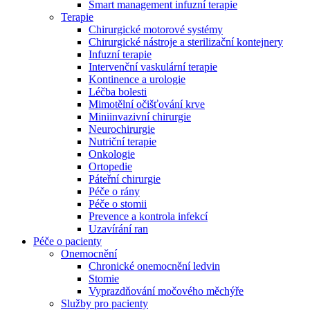
Smart management infuzní terapie​
Terapie
Chirurgické motorové systémy
Chirurgické nástroje a sterilizační kontejnery
Infuzní terapie
Intervenční vaskulární terapie
Kontinence a urologie
Léčba bolesti
Mimotělní očišťování krve
Miniinvazivní chirurgie
Neurochirurgie
Nutriční terapie
Onkologie
Ortopedie
Páteřní chirurgie
Péče o rány
Péče o stomii
Prevence a kontrola infekcí
Uzavírání ran
Nabídky pracovních míst
Péče o pacienty
Onemocnění
Objevte své kariérní příležitosti ​v B. Braun. Vyhledejte náš trh 
Chronické onemocnění ledvin
Stomie
Vyprazdňování močového měchýře
Služby pro pacienty