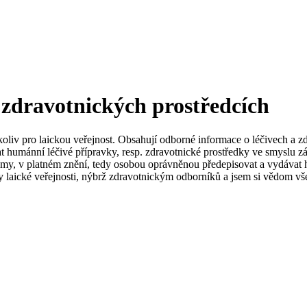
 zdravotnických prostředcích
koliv pro laickou veřejnost. Obsahují odborné informace o léčivech a z
t humánní léčivé přípravky, resp. zdravotnické prostředky ve smyslu zá
my, v platném znění, tedy osobou oprávněnou předepisovat a vydávat h
 laické veřejnosti, nýbrž zdravotnickým odborníků a jsem si vědom vše