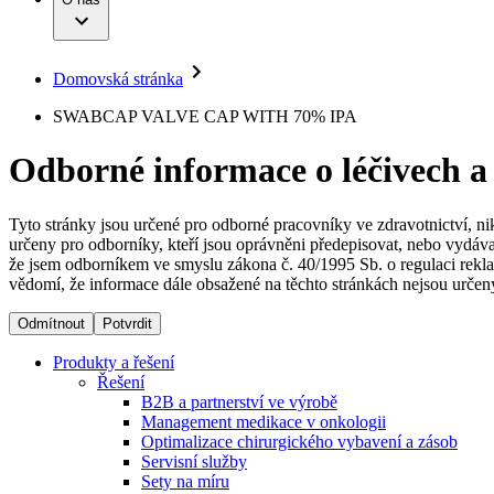
Infuzní terapie
Vaše příležitost​
Onemocnění
Udržitelnost
Intervenční vaskulární terapie
Compliance
Kontinence a urologie
Sponzoring a dary
Služby pro pacienty
Léčba bolesti
Domovská stránka
Mimotělní očišťování krve
Média
Miniinvazivní chirurgie
B. Braun Avitum
SWABCAP VALVE CAP WITH 70% IPA
Neurochirurgie
Tiskové zprávy
Nutriční terapie
Odborné informace o léčivech a
Onkologie
Kontakt
Ortopedie
Páteřní chirurgie
Kontaktní formulář
Péče o rány
Registrace k odběru newsletteru
Tyto stránky jsou určené pro odborné pracovníky ve zdravotnictví, ni
Péče o stomii
určeny pro odborníky, kteří jsou oprávněni předepisovat, nebo vydáva
Společnost
Prevence a kontrola infekcí
že jsem odborníkem ve smyslu zákona č. 40/1995 Sb. o regulaci rekla
Uzavírání ran
vědomí, že informace dále obsažené na těchto stránkách nejsou určeny
Odpovědnost
Řešení
Odmítnout
Potvrdit
Média
Terapie
Produkty a řešení
Řešení
B2B a partnerství ve výrobě
Kontakt
Management medikace v onkologii
Optimalizace chirurgického vybavení a zásob
Servisní služby
Sety na míru