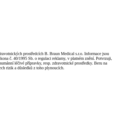
dravotnických prostředcích B. Braun Medical s.r.o. Informace jsou
kona č. 40/1995 Sb. o regulaci reklamy, v platném znění. Potvrzuji,
umánní léčivé přípravky, resp. zdravotnické prostředky. Beru na
ch rizik a důsledků z toho plynoucích.