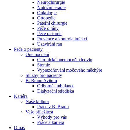
Neurochirurgie
Nutriční terapie
Naše specializované ambulance jsou tu pro vás. Zvolte
Onkologie
specializaci a město, které potřebujete, a objednejte se do naší
Ortopedie
ambulance.
Páteřní chirurgie
Péče o rány
Péče o stomii
Prevence a kontrola infekcí
Uzavírání ran
Péče o pacienty
Onemocnění
Chronické onemocnění ledvin
Stomie
Vyprazdňování močového měchýře
Služby pro pacienty
B. Braun Avitum
Odborné ambulance
Dialyzační střediska
Kariéra
Naše kultura
Práce v B. Braun
Vaše příležitost​
Výhody pro vás
Práce a kariéra
O nás