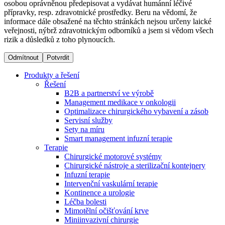
osobou oprávněnou předepisovat a vydávat humánní léčivé
přípravky, resp. zdravotnické prostředky. Beru na vědomí, že
informace dále obsažené na těchto stránkách nejsou určeny laické
Dialyzační střediska​
veřejnosti, nýbrž zdravotnickým odborníků a jsem si vědom všech
rizik a důsledků z toho plynoucích.
B. Braun Avitum poskytuje kvalitní dialyzační péči ve všech
svých střediscích v České republice. Více informací se
Odmítnout
Potvrdit
dozvíte na stránkách jednotlivých středisek.
Produkty a řešení
Řešení
B2B a partnerství ve výrobě
Management medikace v onkologii
Optimalizace chirurgického vybavení a zásob
Produktový katalog​
Servisní služby
Sety na míru
Kontakt
Objevte naše produkty. Navštivte produktový katalog B.
Smart management infuzní terapie​
Braun s našim kompletním produktovým portfoliem.
Terapie
Zůstaňte v dialogu s B. Braun. ​Kontaktujte nás.​
Chirurgické motorové systémy
Chirurgické nástroje a sterilizační kontejnery
Infuzní terapie
Intervenční vaskulární terapie
Kontinence a urologie
Léčba bolesti
Mimotělní očišťování krve
Miniinvazivní chirurgie
Odborné ambulance