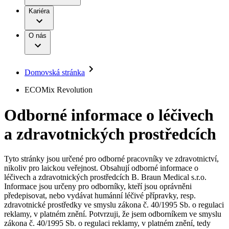
Terapie
B. Braun Avitum
Práce a kariéra
Kariéra
Naše kultura
Odpovědnost
Chirurgické motorové systémy
Odborné ambulance
Chirurgické nástroje a sterilizační kontejnery
Dialyzační střediska
Diverzita
O nás
Infuzní terapie
Vaše příležitost​
Onemocnění
Udržitelnost
Intervenční vaskulární terapie
Compliance
Kontinence a urologie
Sponzoring a dary
Služby pro pacienty
Léčba bolesti
Domovská stránka
Mimotělní očišťování krve
Média
Miniinvazivní chirurgie
B. Braun Avitum
ECOMix Revolution
Neurochirurgie
Tiskové zprávy
Nutriční terapie
Odborné informace o léčivech
Onkologie
Kontakt
Ortopedie
a zdravotnických prostředcích
Páteřní chirurgie
Kontaktní formulář
Péče o rány
Registrace k odběru newsletteru
Péče o stomii
Společnost
Prevence a kontrola infekcí
Tyto stránky jsou určené pro odborné pracovníky ve zdravotnictví,
Uzavírání ran
nikoliv pro laickou veřejnost. Obsahují odborné informace o
Odpovědnost
Řešení
léčivech a zdravotnických prostředcích B. Braun Medical s.r.o.
Nabídky pracovních míst
Informace jsou určeny pro odborníky, kteří jsou oprávněni
předepisovat, nebo vydávat humánní léčivé přípravky, resp.
Média
Terapie
Objevte své kariérní příležitosti ​v B. Braun. Vyhledejte náš trh
zdravotnické prostředky ve smyslu zákona č. 40/1995 Sb. o regulaci
práce​ pro zajímavé pozice.​
reklamy, v platném znění. Potvrzuji, že jsem odborníkem ve smyslu
zákona č. 40/1995 Sb. o regulaci reklamy, v platném znění, tedy
Kontakt