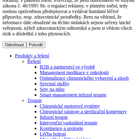
reklamy, v platném znění. Potvrzuji, že jsem odborníkem ve smyslu
zákona č. 40/1995 Sb. o regulaci reklamy, v platném znění, tedy
osobou oprávněnou předepisovat a vydávat humánní léčivé
Dialyzační střediska​
přípravky, resp. zdravotnické prostředky. Beru na vědomí, že
informace dále obsažené na těchto stránkách nejsou určeny laické
B. Braun Avitum poskytuje kvalitní dialyzační péči ve všech
veřejnosti, nýbrž zdravotnickým odborníků a jsem si vědom všech
svých střediscích v České republice. Více informací se
rizik a důsledků z toho plynoucích.
dozvíte na stránkách jednotlivých středisek.
Odmítnout
Potvrdit
Produkty a řešení
Řešení
B2B a partnerství ve výrobě
Produktový katalog​
Management medikace v onkologii
Optimalizace chirurgického vybavení a zásob
Kontakt
Objevte naše produkty. Navštivte produktový katalog B.
Servisní služby
Braun s našim kompletním produktovým portfoliem.
Sety na míru
Zůstaňte v dialogu s B. Braun. ​Kontaktujte nás.​
Smart management infuzní terapie​
Terapie
Chirurgické motorové systémy
Chirurgické nástroje a sterilizační kontejnery
Infuzní terapie
Intervenční vaskulární terapie
Kontinence a urologie
Léčba bolesti
Odborné ambulance