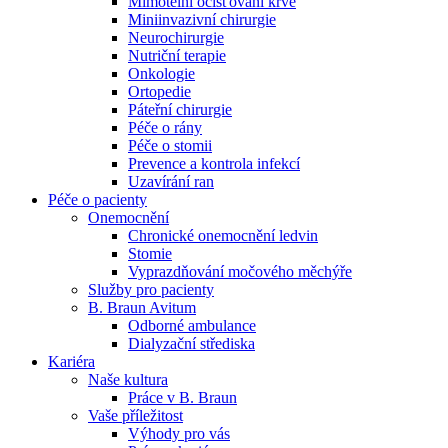
Mimotělní očišťování krve
Miniinvazivní chirurgie
Naše specializované ambulance jsou tu pro vás. Zvolte
Neurochirurgie
specializaci a město, které potřebujete, a objednejte se do naší
Nutriční terapie
ambulance.
Onkologie
Ortopedie
Páteřní chirurgie
Péče o rány
Péče o stomii
Prevence a kontrola infekcí
Uzavírání ran
Péče o pacienty
Onemocnění
Chronické onemocnění ledvin
Stomie
Vyprazdňování močového měchýře
Služby pro pacienty
B. Braun Avitum
Odborné ambulance
Dialyzační střediska
Kariéra
Naše kultura
Práce v B. Braun
Vaše příležitost​
Výhody pro vás