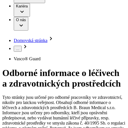
Terapie
B. Braun Avitum
Práce a kariéra
Kariéra
Naše kultura
Odpovědnost
Chirurgické motorové systémy
Odborné ambulance
Chirurgické nástroje a sterilizační kontejnery
Dialyzační střediska
Diverzita
O nás
Infuzní terapie
Vaše příležitost​
Onemocnění
Udržitelnost
Intervenční vaskulární terapie
Compliance
Kontinence a urologie
Sponzoring a dary
Služby pro pacienty
Léčba bolesti
Domovská stránka
Mimotělní očišťování krve
Média
Miniinvazivní chirurgie
...
B. Braun Avitum
Neurochirurgie
Tiskové zprávy
Nutriční terapie
Vasco® Guard
Onkologie
Kontakt
Ortopedie
Odborné informace o léčivech
Páteřní chirurgie
Kontaktní formulář
Péče o rány
Registrace k odběru newsletteru
a zdravotnických prostředcích
Péče o stomii
Společnost
Prevence a kontrola infekcí
Uzavírání ran
Tyto stránky jsou určené pro odborné pracovníky ve zdravotnictví,
Odpovědnost
Řešení
nikoliv pro laickou veřejnost. Obsahují odborné informace o
Nabídky pracovních míst
léčivech a zdravotnických prostředcích B. Braun Medical s.r.o.
Média
Terapie
Informace jsou určeny pro odborníky, kteří jsou oprávněni
Objevte své kariérní příležitosti ​v B. Braun. Vyhledejte náš trh
předepisovat, nebo vydávat humánní léčivé přípravky, resp.
práce​ pro zajímavé pozice.​
zdravotnické prostředky ve smyslu zákona č. 40/1995 Sb. o regulaci
Kontakt