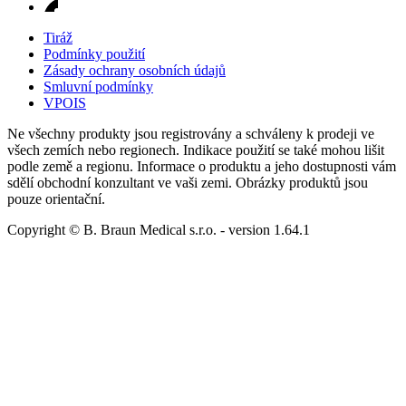
Tiráž
Podmínky použití
Zásady ochrany osobních údajů
Smluvní podmínky
VPOIS
Ne všechny produkty jsou registrovány a schváleny k prodeji ve
všech zemích nebo regionech. Indikace použití se také mohou lišit
podle země a regionu. Informace o produktu a jeho dostupnosti vám
sdělí obchodní konzultant ve vaši zemi. Obrázky produktů jsou
pouze orientační.
Copyright © B. Braun Medical s.r.o.
- version
1.64.1