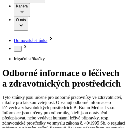
Terapie
B. Braun Avitum
Práce a kariéra
Kariéra
Naše kultura
Odpovědnost
Chirurgické motorové systémy
Odborné ambulance
Chirurgické nástroje a sterilizační kontejnery
Dialyzační střediska
Diverzita
O nás
Infuzní terapie
Vaše příležitost​
Onemocnění
Udržitelnost
Intervenční vaskulární terapie
Compliance
Kontinence a urologie
Sponzoring a dary
Služby pro pacienty
Léčba bolesti
Domovská stránka
Mimotělní očišťování krve
Média
Miniinvazivní chirurgie
...
B. Braun Avitum
Neurochirurgie
Tiskové zprávy
Nutriční terapie
Irigační stříkačky
Onkologie
Kontakt
Ortopedie
Odborné informace o léčivech
Páteřní chirurgie
Kontaktní formulář
Péče o rány
Registrace k odběru newsletteru
a zdravotnických prostředcích
Péče o stomii
Společnost
Prevence a kontrola infekcí
Uzavírání ran
Tyto stránky jsou určené pro odborné pracovníky ve zdravotnictví,
Odpovědnost
Řešení
nikoliv pro laickou veřejnost. Obsahují odborné informace o
Nabídky pracovních míst
léčivech a zdravotnických prostředcích B. Braun Medical s.r.o.
Média
Terapie
Informace jsou určeny pro odborníky, kteří jsou oprávněni
Objevte své kariérní příležitosti ​v B. Braun. Vyhledejte náš trh
předepisovat, nebo vydávat humánní léčivé přípravky, resp.
práce​ pro zajímavé pozice.​
zdravotnické prostředky ve smyslu zákona č. 40/1995 Sb. o regulaci
Kontakt