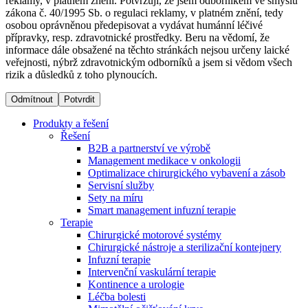
reklamy, v platném znění. Potvrzuji, že jsem odborníkem ve smyslu
zákona č. 40/1995 Sb. o regulaci reklamy, v platném znění, tedy
osobou oprávněnou předepisovat a vydávat humánní léčivé
Dialyzační střediska​
přípravky, resp. zdravotnické prostředky. Beru na vědomí, že
informace dále obsažené na těchto stránkách nejsou určeny laické
B. Braun Avitum poskytuje kvalitní dialyzační péči ve všech
veřejnosti, nýbrž zdravotnickým odborníků a jsem si vědom všech
svých střediscích v České republice. Více informací se
rizik a důsledků z toho plynoucích.
dozvíte na stránkách jednotlivých středisek.
Odmítnout
Potvrdit
Produkty a řešení
Řešení
B2B a partnerství ve výrobě
Produktový katalog​
Management medikace v onkologii
Optimalizace chirurgického vybavení a zásob
Kontakt
Objevte naše produkty. Navštivte produktový katalog B.
Servisní služby
Braun s našim kompletním produktovým portfoliem.
Sety na míru
Zůstaňte v dialogu s B. Braun. ​Kontaktujte nás.​
Smart management infuzní terapie​
Terapie
Chirurgické motorové systémy
Chirurgické nástroje a sterilizační kontejnery
Infuzní terapie
Intervenční vaskulární terapie
Kontinence a urologie
Léčba bolesti
Odborné ambulance