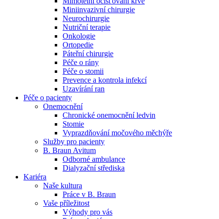
Mimotělní očišťování krve
Miniinvazivní chirurgie
Naše specializované ambulance jsou tu pro vás. Zvolte
Neurochirurgie
specializaci a město, které potřebujete, a objednejte se do naší
Nutriční terapie
ambulance.
Onkologie
Ortopedie
Páteřní chirurgie
Péče o rány
Péče o stomii
Prevence a kontrola infekcí
Uzavírání ran
Péče o pacienty
Onemocnění
Chronické onemocnění ledvin
Stomie
Vyprazdňování močového měchýře
Služby pro pacienty
B. Braun Avitum
Odborné ambulance
Dialyzační střediska
Kariéra
Naše kultura
Práce v B. Braun
Vaše příležitost​
Výhody pro vás