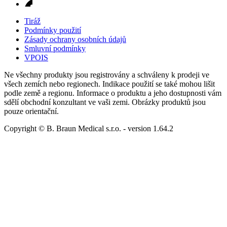
Tiráž
Podmínky použití
Zásady ochrany osobních údajů
Smluvní podmínky
VPOIS
Ne všechny produkty jsou registrovány a schváleny k prodeji ve
všech zemích nebo regionech. Indikace použití se také mohou lišit
podle země a regionu. Informace o produktu a jeho dostupnosti vám
sdělí obchodní konzultant ve vaši zemi. Obrázky produktů jsou
pouze orientační.
Copyright © B. Braun Medical s.r.o.
- version
1.64.2