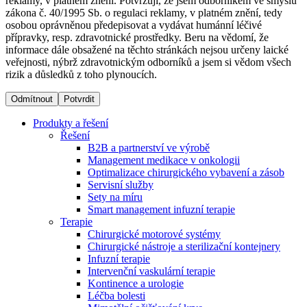
reklamy, v platném znění. Potvrzuji, že jsem odborníkem ve smyslu
zákona č. 40/1995 Sb. o regulaci reklamy, v platném znění, tedy
osobou oprávněnou předepisovat a vydávat humánní léčivé
Dialyzační střediska​
přípravky, resp. zdravotnické prostředky. Beru na vědomí, že
informace dále obsažené na těchto stránkách nejsou určeny laické
B. Braun Avitum poskytuje kvalitní dialyzační péči ve všech
veřejnosti, nýbrž zdravotnickým odborníků a jsem si vědom všech
svých střediscích v České republice. Více informací se
rizik a důsledků z toho plynoucích.
dozvíte na stránkách jednotlivých středisek.
Odmítnout
Potvrdit
Produkty a řešení
Řešení
B2B a partnerství ve výrobě
Produktový katalog​
Management medikace v onkologii
Optimalizace chirurgického vybavení a zásob
Kontakt
Objevte naše produkty. Navštivte produktový katalog B.
Servisní služby
Braun s našim kompletním produktovým portfoliem.
Sety na míru
Zůstaňte v dialogu s B. Braun. ​Kontaktujte nás.​
Smart management infuzní terapie​
Terapie
Chirurgické motorové systémy
Chirurgické nástroje a sterilizační kontejnery
Infuzní terapie
Intervenční vaskulární terapie
Kontinence a urologie
Léčba bolesti
Odborné ambulance