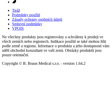
Tiráž
Podmínky použití
Zásady ochrany osobních údajů
Smluvní podmínky
VPOIS
Ne všechny produkty jsou registrovány a schváleny k prodeji ve
všech zemích nebo regionech. Indikace použití se také mohou lišit
podle země a regionu. Informace o produktu a jeho dostupnosti vám
sdělí obchodní konzultant ve vaši zemi. Obrázky produktů jsou
pouze orientační.
Copyright © B. Braun Medical s.r.o.
- version
1.64.2