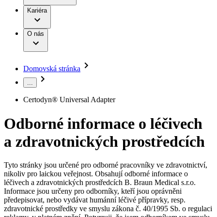
Terapie
B. Braun Avitum
Práce a kariéra
Kariéra
Naše kultura
Odpovědnost
Chirurgické motorové systémy
Odborné ambulance
Chirurgické nástroje a sterilizační kontejnery
Dialyzační střediska
Diverzita
O nás
Infuzní terapie
Vaše příležitost​
Onemocnění
Udržitelnost
Intervenční vaskulární terapie
Compliance
Kontinence a urologie
Sponzoring a dary
Služby pro pacienty
Léčba bolesti
Domovská stránka
Mimotělní očišťování krve
Média
Miniinvazivní chirurgie
...
B. Braun Avitum
Neurochirurgie
Tiskové zprávy
Nutriční terapie
Certodyn® Universal Adapter
Onkologie
Kontakt
Ortopedie
Odborné informace o léčivech
Páteřní chirurgie
Kontaktní formulář
Péče o rány
Registrace k odběru newsletteru
a zdravotnických prostředcích
Péče o stomii
Společnost
Prevence a kontrola infekcí
Uzavírání ran
Tyto stránky jsou určené pro odborné pracovníky ve zdravotnictví,
Odpovědnost
Řešení
nikoliv pro laickou veřejnost. Obsahují odborné informace o
Nabídky pracovních míst
léčivech a zdravotnických prostředcích B. Braun Medical s.r.o.
Média
Terapie
Informace jsou určeny pro odborníky, kteří jsou oprávněni
Objevte své kariérní příležitosti ​v B. Braun. Vyhledejte náš trh
předepisovat, nebo vydávat humánní léčivé přípravky, resp.
práce​ pro zajímavé pozice.​
zdravotnické prostředky ve smyslu zákona č. 40/1995 Sb. o regulaci
Kontakt