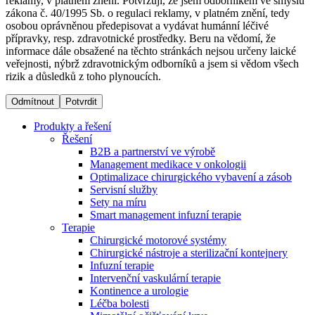
reklamy, v platném znění. Potvrzuji, že jsem odborníkem ve smyslu
zákona č. 40/1995 Sb. o regulaci reklamy, v platném znění, tedy
osobou oprávněnou předepisovat a vydávat humánní léčivé
Dialyzační střediska​
přípravky, resp. zdravotnické prostředky. Beru na vědomí, že
informace dále obsažené na těchto stránkách nejsou určeny laické
B. Braun Avitum poskytuje kvalitní dialyzační péči ve všech
veřejnosti, nýbrž zdravotnickým odborníků a jsem si vědom všech
svých střediscích v České republice. Více informací se
rizik a důsledků z toho plynoucích.
dozvíte na stránkách jednotlivých středisek.
Odmítnout
Potvrdit
Produkty a řešení
Řešení
B2B a partnerství ve výrobě
Produktový katalog​
Management medikace v onkologii
Optimalizace chirurgického vybavení a zásob
Kontakt
Objevte naše produkty. Navštivte produktový katalog B.
Servisní služby
Braun s našim kompletním produktovým portfoliem.
Sety na míru
Zůstaňte v dialogu s B. Braun. ​Kontaktujte nás.​
Smart management infuzní terapie​
Terapie
Chirurgické motorové systémy
Chirurgické nástroje a sterilizační kontejnery
Infuzní terapie
Intervenční vaskulární terapie
Kontinence a urologie
Léčba bolesti
Odborné ambulance