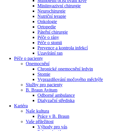
Mimotělní očišťování krve
Miniinvazivní chirurgie
Naše specializované ambulance jsou tu pro vás. Zvolte
Neurochirurgie
specializaci a město, které potřebujete, a objednejte se do naší
Nutriční terapie
ambulance.
Onkologie
Ortopedie
Páteřní chirurgie
Péče o rány
Péče o stomii
Prevence a kontrola infekcí
Uzavírání ran
Péče o pacienty
Onemocnění
Chronické onemocnění ledvin
Stomie
Vyprazdňování močového měchýře
Služby pro pacienty
B. Braun Avitum
Odborné ambulance
Dialyzační střediska
Kariéra
Naše kultura
Práce v B. Braun
Vaše příležitost​
Výhody pro vás