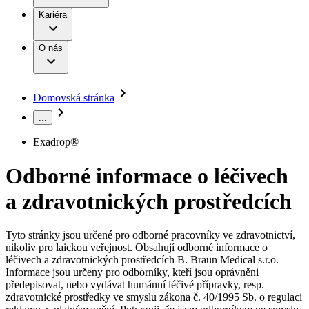
Terapie
B. Braun Avitum
Práce a kariéra
Kariéra
Naše kultura
Odpovědnost
Chirurgické motorové systémy
Odborné ambulance
Chirurgické nástroje a sterilizační kontejnery
Dialyzační střediska
Diverzita
O nás
Infuzní terapie
Vaše příležitost​
Onemocnění
Udržitelnost
Intervenční vaskulární terapie
Compliance
Kontinence a urologie
Sponzoring a dary
Služby pro pacienty
Léčba bolesti
Domovská stránka
Mimotělní očišťování krve
Média
Miniinvazivní chirurgie
...
B. Braun Avitum
Neurochirurgie
Tiskové zprávy
Nutriční terapie
Exadrop®
Onkologie
Kontakt
Ortopedie
Odborné informace o léčivech
Páteřní chirurgie
Kontaktní formulář
Péče o rány
Registrace k odběru newsletteru
a zdravotnických prostředcích
Péče o stomii
Společnost
Prevence a kontrola infekcí
Uzavírání ran
Tyto stránky jsou určené pro odborné pracovníky ve zdravotnictví,
Odpovědnost
Řešení
nikoliv pro laickou veřejnost. Obsahují odborné informace o
Nabídky pracovních míst
léčivech a zdravotnických prostředcích B. Braun Medical s.r.o.
Média
Terapie
Informace jsou určeny pro odborníky, kteří jsou oprávněni
Objevte své kariérní příležitosti ​v B. Braun. Vyhledejte náš trh
předepisovat, nebo vydávat humánní léčivé přípravky, resp.
práce​ pro zajímavé pozice.​
zdravotnické prostředky ve smyslu zákona č. 40/1995 Sb. o regulaci
Kontakt