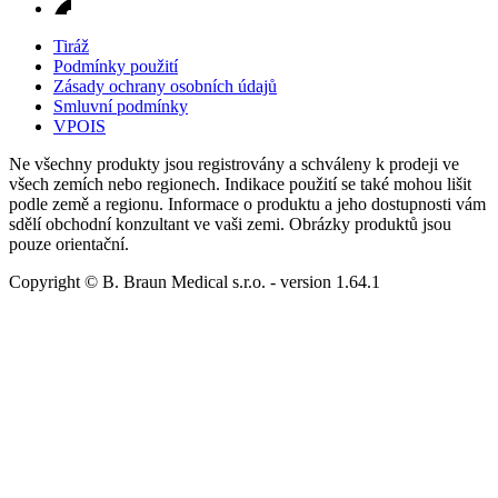
Tiráž
Podmínky použití
Zásady ochrany osobních údajů
Smluvní podmínky
VPOIS
Ne všechny produkty jsou registrovány a schváleny k prodeji ve
všech zemích nebo regionech. Indikace použití se také mohou lišit
podle země a regionu. Informace o produktu a jeho dostupnosti vám
sdělí obchodní konzultant ve vaši zemi. Obrázky produktů jsou
pouze orientační.
Copyright © B. Braun Medical s.r.o.
- version
1.64.1