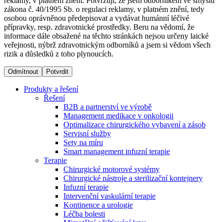
reklamy, v platném znění. Potvrzuji, že jsem odborníkem ve smyslu
zákona č. 40/1995 Sb. o regulaci reklamy, v platném znění, tedy
osobou oprávněnou předepisovat a vydávat humánní léčivé
Dialyzační střediska​
přípravky, resp. zdravotnické prostředky. Beru na vědomí, že
informace dále obsažené na těchto stránkách nejsou určeny laické
B. Braun Avitum poskytuje kvalitní dialyzační péči ve všech
veřejnosti, nýbrž zdravotnickým odborníků a jsem si vědom všech
svých střediscích v České republice. Více informací se
rizik a důsledků z toho plynoucích.
dozvíte na stránkách jednotlivých středisek.
Odmítnout
Potvrdit
Produkty a řešení
Řešení
B2B a partnerství ve výrobě
Produktový katalog​
Management medikace v onkologii
Optimalizace chirurgického vybavení a zásob
Kontakt
Objevte naše produkty. Navštivte produktový katalog B.
Servisní služby
Braun s našim kompletním produktovým portfoliem.
Sety na míru
Zůstaňte v dialogu s B. Braun. ​Kontaktujte nás.​
Smart management infuzní terapie​
Terapie
Chirurgické motorové systémy
Chirurgické nástroje a sterilizační kontejnery
Infuzní terapie
Intervenční vaskulární terapie
Kontinence a urologie
Léčba bolesti
Odborné ambulance