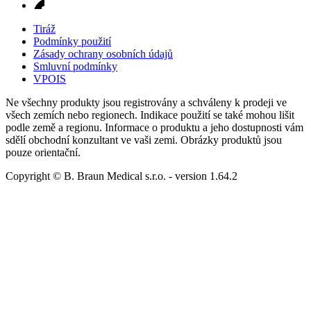
Tiráž
Podmínky použití
Zásady ochrany osobních údajů
Smluvní podmínky
VPOIS
Ne všechny produkty jsou registrovány a schváleny k prodeji ve
všech zemích nebo regionech. Indikace použití se také mohou lišit
podle země a regionu. Informace o produktu a jeho dostupnosti vám
sdělí obchodní konzultant ve vaši zemi. Obrázky produktů jsou
pouze orientační.
Copyright © B. Braun Medical s.r.o.
- version
1.64.2