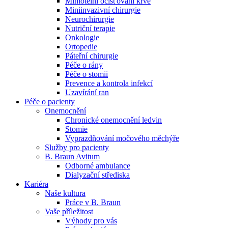
Mimotělní očišťování krve
Miniinvazivní chirurgie
Naše specializované ambulance jsou tu pro vás. Zvolte
Neurochirurgie
specializaci a město, které potřebujete, a objednejte se do naší
Nutriční terapie
ambulance.
Onkologie
Ortopedie
Páteřní chirurgie
Péče o rány
Péče o stomii
Prevence a kontrola infekcí
Uzavírání ran
Péče o pacienty
Onemocnění
Chronické onemocnění ledvin
Stomie
Vyprazdňování močového měchýře
Služby pro pacienty
B. Braun Avitum
Odborné ambulance
Dialyzační střediska
Kariéra
Naše kultura
Práce v B. Braun
Vaše příležitost​
Výhody pro vás