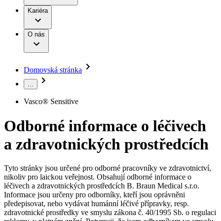
Terapie
B. Braun Avitum
Práce a kariéra
Kariéra
Naše kultura
Odpovědnost
Chirurgické motorové systémy
Odborné ambulance
Chirurgické nástroje a sterilizační kontejnery
Dialyzační střediska
Diverzita
O nás
Infuzní terapie
Vaše příležitost​
Onemocnění
Udržitelnost
Intervenční vaskulární terapie
Compliance
Kontinence a urologie
Sponzoring a dary
Služby pro pacienty
Léčba bolesti
Domovská stránka
Mimotělní očišťování krve
Média
Miniinvazivní chirurgie
...
B. Braun Avitum
Neurochirurgie
Tiskové zprávy
Nutriční terapie
Vasco® Sensitive
Onkologie
Kontakt
Ortopedie
Odborné informace o léčivech
Páteřní chirurgie
Kontaktní formulář
Péče o rány
Registrace k odběru newsletteru
a zdravotnických prostředcích
Péče o stomii
Společnost
Prevence a kontrola infekcí
Uzavírání ran
Tyto stránky jsou určené pro odborné pracovníky ve zdravotnictví,
Odpovědnost
Řešení
nikoliv pro laickou veřejnost. Obsahují odborné informace o
Nabídky pracovních míst
léčivech a zdravotnických prostředcích B. Braun Medical s.r.o.
Média
Terapie
Informace jsou určeny pro odborníky, kteří jsou oprávněni
Objevte své kariérní příležitosti ​v B. Braun. Vyhledejte náš trh
předepisovat, nebo vydávat humánní léčivé přípravky, resp.
práce​ pro zajímavé pozice.​
zdravotnické prostředky ve smyslu zákona č. 40/1995 Sb. o regulaci
Kontakt