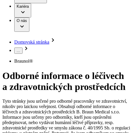
Terapie
B. Braun Avitum
Práce a kariéra
Kariéra
Naše kultura
Odpovědnost
Chirurgické motorové systémy
Odborné ambulance
Chirurgické nástroje a sterilizační kontejnery
Dialyzační střediska
Diverzita
O nás
Infuzní terapie
Vaše příležitost​
Onemocnění
Udržitelnost
Intervenční vaskulární terapie
Compliance
Kontinence a urologie
Sponzoring a dary
Služby pro pacienty
Léčba bolesti
Domovská stránka
Mimotělní očišťování krve
Média
Miniinvazivní chirurgie
...
B. Braun Avitum
Neurochirurgie
Tiskové zprávy
Nutriční terapie
Braunol®
Onkologie
Kontakt
Ortopedie
Odborné informace o léčivech
Páteřní chirurgie
Kontaktní formulář
Péče o rány
Registrace k odběru newsletteru
a zdravotnických prostředcích
Péče o stomii
Společnost
Prevence a kontrola infekcí
Uzavírání ran
Tyto stránky jsou určené pro odborné pracovníky ve zdravotnictví,
Odpovědnost
Řešení
nikoliv pro laickou veřejnost. Obsahují odborné informace o
Nabídky pracovních míst
léčivech a zdravotnických prostředcích B. Braun Medical s.r.o.
Média
Terapie
Informace jsou určeny pro odborníky, kteří jsou oprávněni
Objevte své kariérní příležitosti ​v B. Braun. Vyhledejte náš trh
předepisovat, nebo vydávat humánní léčivé přípravky, resp.
práce​ pro zajímavé pozice.​
zdravotnické prostředky ve smyslu zákona č. 40/1995 Sb. o regulaci
Kontakt