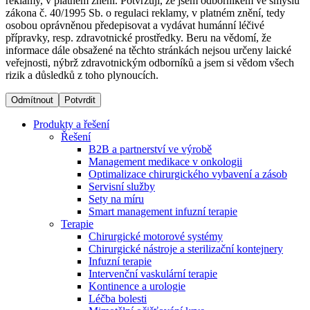
reklamy, v platném znění. Potvrzuji, že jsem odborníkem ve smyslu
zákona č. 40/1995 Sb. o regulaci reklamy, v platném znění, tedy
osobou oprávněnou předepisovat a vydávat humánní léčivé
Dialyzační střediska​
přípravky, resp. zdravotnické prostředky. Beru na vědomí, že
informace dále obsažené na těchto stránkách nejsou určeny laické
B. Braun Avitum poskytuje kvalitní dialyzační péči ve všech
veřejnosti, nýbrž zdravotnickým odborníků a jsem si vědom všech
svých střediscích v České republice. Více informací se
rizik a důsledků z toho plynoucích.
dozvíte na stránkách jednotlivých středisek.
Odmítnout
Potvrdit
Produkty a řešení
Řešení
B2B a partnerství ve výrobě
Produktový katalog​
Management medikace v onkologii
Optimalizace chirurgického vybavení a zásob
Kontakt
Objevte naše produkty. Navštivte produktový katalog B.
Servisní služby
Braun s našim kompletním produktovým portfoliem.
Sety na míru
Zůstaňte v dialogu s B. Braun. ​Kontaktujte nás.​
Smart management infuzní terapie​
Terapie
Chirurgické motorové systémy
Chirurgické nástroje a sterilizační kontejnery
Infuzní terapie
Intervenční vaskulární terapie
Kontinence a urologie
Léčba bolesti
Odborné ambulance