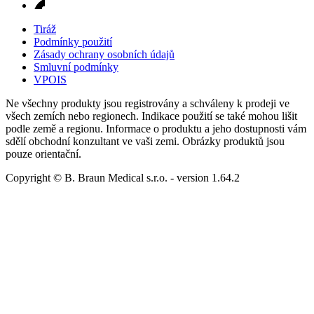
Tiráž
Podmínky použití
Zásady ochrany osobních údajů
Smluvní podmínky
VPOIS
Ne všechny produkty jsou registrovány a schváleny k prodeji ve
všech zemích nebo regionech. Indikace použití se také mohou lišit
podle země a regionu. Informace o produktu a jeho dostupnosti vám
sdělí obchodní konzultant ve vaši zemi. Obrázky produktů jsou
pouze orientační.
Copyright © B. Braun Medical s.r.o.
- version
1.64.2