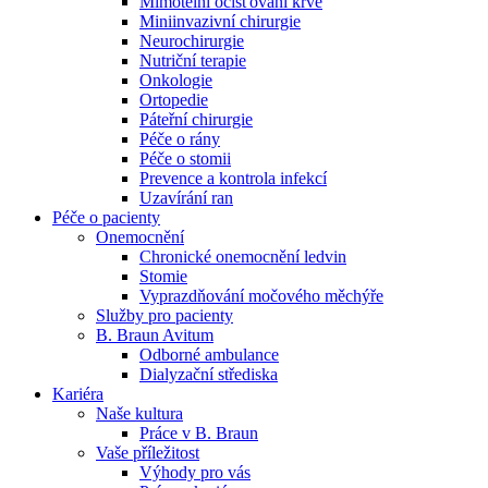
Mimotělní očišťování krve
Miniinvazivní chirurgie
Naše specializované ambulance jsou tu pro vás. Zvolte
Neurochirurgie
specializaci a město, které potřebujete, a objednejte se do naší
Nutriční terapie
ambulance.
Onkologie
Ortopedie
Páteřní chirurgie
Péče o rány
Péče o stomii
Prevence a kontrola infekcí
Uzavírání ran
Péče o pacienty
Onemocnění
Chronické onemocnění ledvin
Stomie
Vyprazdňování močového měchýře
Služby pro pacienty
B. Braun Avitum
Odborné ambulance
Dialyzační střediska
Kariéra
Naše kultura
Práce v B. Braun
Vaše příležitost​
Výhody pro vás