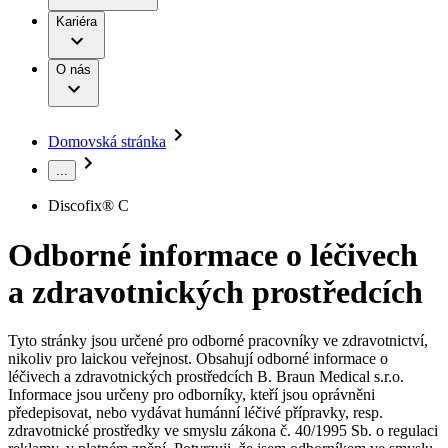
Terapie
B. Braun Avitum
Práce a kariéra
Kariéra
Naše kultura
Odpovědnost
Chirurgické motorové systémy
Odborné ambulance
Chirurgické nástroje a sterilizační kontejnery
Dialyzační střediska
Diverzita
O nás
Infuzní terapie
Vaše příležitost​
Onemocnění
Udržitelnost
Intervenční vaskulární terapie
Compliance
Kontinence a urologie
Sponzoring a dary
Služby pro pacienty
Léčba bolesti
Domovská stránka
Mimotělní očišťování krve
Média
Miniinvazivní chirurgie
...
B. Braun Avitum
Neurochirurgie
Tiskové zprávy
Nutriční terapie
Discofix® C
Onkologie
Kontakt
Ortopedie
Odborné informace o léčivech
Páteřní chirurgie
Kontaktní formulář
Péče o rány
Registrace k odběru newsletteru
a zdravotnických prostředcích
Péče o stomii
Společnost
Prevence a kontrola infekcí
Uzavírání ran
Tyto stránky jsou určené pro odborné pracovníky ve zdravotnictví,
Odpovědnost
Řešení
nikoliv pro laickou veřejnost. Obsahují odborné informace o
Nabídky pracovních míst
léčivech a zdravotnických prostředcích B. Braun Medical s.r.o.
Média
Terapie
Informace jsou určeny pro odborníky, kteří jsou oprávněni
Objevte své kariérní příležitosti ​v B. Braun. Vyhledejte náš trh
předepisovat, nebo vydávat humánní léčivé přípravky, resp.
práce​ pro zajímavé pozice.​
zdravotnické prostředky ve smyslu zákona č. 40/1995 Sb. o regulaci
Kontakt