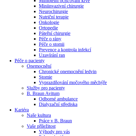
Mimotělní očišťování krve
Miniinvazivní chirurgie
Naše specializované ambulance jsou tu pro vás. Zvolte
Neurochirurgie
specializaci a město, které potřebujete, a objednejte se do naší
Nutriční terapie
ambulance.
Onkologie
Ortopedie
Páteřní chirurgie
Péče o rány
Péče o stomii
Prevence a kontrola infekcí
Uzavírání ran
Péče o pacienty
Onemocnění
Chronické onemocnění ledvin
Stomie
Vyprazdňování močového měchýře
Služby pro pacienty
B. Braun Avitum
Odborné ambulance
Dialyzační střediska
Kariéra
Naše kultura
Práce v B. Braun
Vaše příležitost​
Výhody pro vás