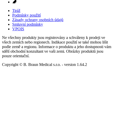
Tiráž
Podmínky použití
Zásady ochrany osobních údajů
Smluvní podmínky
VPOIS
Ne všechny produkty jsou registrovány a schváleny k prodeji ve
všech zemích nebo regionech. Indikace použití se také mohou lišit
podle země a regionu. Informace o produktu a jeho dostupnosti vám
sdělí obchodní konzultant ve vaši zemi. Obrázky produktů jsou
pouze orientační.
Copyright © B. Braun Medical s.r.o.
- version
1.64.2