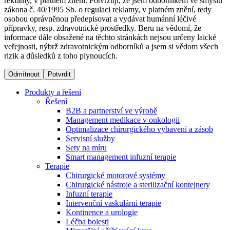
reklamy, v platném znění. Potvrzuji, že jsem odborníkem ve smyslu
zákona č. 40/1995 Sb. o regulaci reklamy, v platném znění, tedy
osobou oprávněnou předepisovat a vydávat humánní léčivé
Dialyzační střediska​
přípravky, resp. zdravotnické prostředky. Beru na vědomí, že
informace dále obsažené na těchto stránkách nejsou určeny laické
B. Braun Avitum poskytuje kvalitní dialyzační péči ve všech
veřejnosti, nýbrž zdravotnickým odborníků a jsem si vědom všech
svých střediscích v České republice. Více informací se
rizik a důsledků z toho plynoucích.
dozvíte na stránkách jednotlivých středisek.
Odmítnout
Potvrdit
Produkty a řešení
Řešení
B2B a partnerství ve výrobě
Produktový katalog​
Management medikace v onkologii
Optimalizace chirurgického vybavení a zásob
Kontakt
Objevte naše produkty. Navštivte produktový katalog B.
Servisní služby
Braun s našim kompletním produktovým portfoliem.
Sety na míru
Zůstaňte v dialogu s B. Braun. ​Kontaktujte nás.​
Smart management infuzní terapie​
Terapie
Chirurgické motorové systémy
Chirurgické nástroje a sterilizační kontejnery
Infuzní terapie
Intervenční vaskulární terapie
Kontinence a urologie
Léčba bolesti
Odborné ambulance