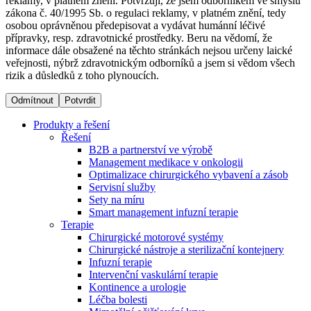
reklamy, v platném znění. Potvrzuji, že jsem odborníkem ve smyslu
zákona č. 40/1995 Sb. o regulaci reklamy, v platném znění, tedy
osobou oprávněnou předepisovat a vydávat humánní léčivé
Dialyzační střediska​
přípravky, resp. zdravotnické prostředky. Beru na vědomí, že
informace dále obsažené na těchto stránkách nejsou určeny laické
B. Braun Avitum poskytuje kvalitní dialyzační péči ve všech
veřejnosti, nýbrž zdravotnickým odborníků a jsem si vědom všech
svých střediscích v České republice. Více informací se
rizik a důsledků z toho plynoucích.
dozvíte na stránkách jednotlivých středisek.
Odmítnout
Potvrdit
Produkty a řešení
Řešení
B2B a partnerství ve výrobě
Produktový katalog​
Management medikace v onkologii
Optimalizace chirurgického vybavení a zásob
Kontakt
Objevte naše produkty. Navštivte produktový katalog B.
Servisní služby
Braun s našim kompletním produktovým portfoliem.
Sety na míru
Zůstaňte v dialogu s B. Braun. ​Kontaktujte nás.​
Smart management infuzní terapie​
Terapie
Chirurgické motorové systémy
Chirurgické nástroje a sterilizační kontejnery
Infuzní terapie
Intervenční vaskulární terapie
Kontinence a urologie
Léčba bolesti
Odborné ambulance