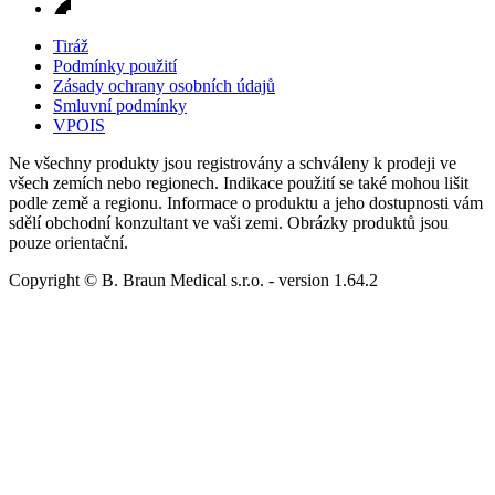
Tiráž
Podmínky použití
Zásady ochrany osobních údajů
Smluvní podmínky
VPOIS
Ne všechny produkty jsou registrovány a schváleny k prodeji ve
všech zemích nebo regionech. Indikace použití se také mohou lišit
podle země a regionu. Informace o produktu a jeho dostupnosti vám
sdělí obchodní konzultant ve vaši zemi. Obrázky produktů jsou
pouze orientační.
Copyright © B. Braun Medical s.r.o.
- version
1.64.2