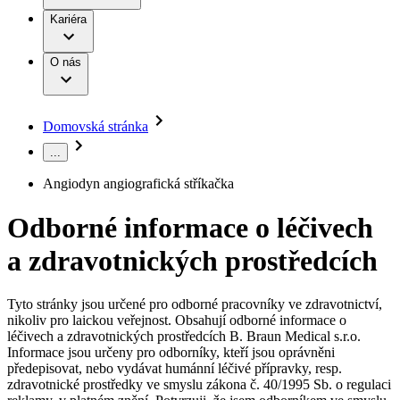
Terapie
B. Braun Avitum
Práce a kariéra
Kariéra
Naše kultura
Odpovědnost
Chirurgické motorové systémy
Odborné ambulance
Chirurgické nástroje a sterilizační kontejnery
Dialyzační střediska
Diverzita
O nás
Infuzní terapie
Vaše příležitost​
Onemocnění
Udržitelnost
Intervenční vaskulární terapie
Compliance
Kontinence a urologie
Sponzoring a dary
Služby pro pacienty
Léčba bolesti
Domovská stránka
Mimotělní očišťování krve
Média
Miniinvazivní chirurgie
...
B. Braun Avitum
Neurochirurgie
Tiskové zprávy
Nutriční terapie
Angiodyn angiografická stříkačka
Onkologie
Kontakt
Ortopedie
Odborné informace o léčivech
Páteřní chirurgie
Kontaktní formulář
Péče o rány
Registrace k odběru newsletteru
a zdravotnických prostředcích
Péče o stomii
Společnost
Prevence a kontrola infekcí
Uzavírání ran
Tyto stránky jsou určené pro odborné pracovníky ve zdravotnictví,
Odpovědnost
Řešení
nikoliv pro laickou veřejnost. Obsahují odborné informace o
Nabídky pracovních míst
léčivech a zdravotnických prostředcích B. Braun Medical s.r.o.
Média
Terapie
Informace jsou určeny pro odborníky, kteří jsou oprávněni
Objevte své kariérní příležitosti ​v B. Braun. Vyhledejte náš trh
předepisovat, nebo vydávat humánní léčivé přípravky, resp.
práce​ pro zajímavé pozice.​
zdravotnické prostředky ve smyslu zákona č. 40/1995 Sb. o regulaci
Kontakt