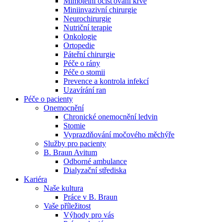
Mimotělní očišťování krve
Miniinvazivní chirurgie
Naše specializované ambulance jsou tu pro vás. Zvolte
Neurochirurgie
specializaci a město, které potřebujete, a objednejte se do naší
Nutriční terapie
ambulance.
Onkologie
Ortopedie
Páteřní chirurgie
Péče o rány
Péče o stomii
Prevence a kontrola infekcí
Uzavírání ran
Péče o pacienty
Onemocnění
Chronické onemocnění ledvin
Stomie
Vyprazdňování močového měchýře
Služby pro pacienty
B. Braun Avitum
Odborné ambulance
Dialyzační střediska
Kariéra
Naše kultura
Práce v B. Braun
Vaše příležitost​
Výhody pro vás