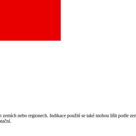
aci a město, které potřebujete, a objednejte se do naší ambulance.
 zemích nebo regionech. Indikace použití se také mohou lišit podle ze
tační.