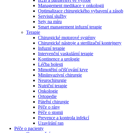
B2B a partnerství ve výrobě
Management medikace v onkologii
Optimalizace chirurgického vybavení a zásob
Servisní služby
Sety na míru
Smart management infuzní terapie​
Terapie
Chirurgické motorové systémy
Chirurgické nástroje a sterilizační kontejnery
Infuzní terapie
Intervenční vaskulární terapie
Kontinence a urologie
Léčba bolesti
Mimotělní očišťování krve
Miniinvazivní chirurgie
Neurochirurgie
Nutriční terapie
Onkologie
Ortopedie
Páteřní chirurgie
Nabídky pracovních míst
Péče o rány
Péče o stomii
Objevte své kariérní příležitosti ​v B. Braun. Vyhledejte náš trh 
Prevence a kontrola infekcí
Uzavírání ran
Péče o pacienty