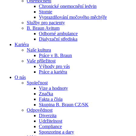
Onemocnění
Chronické onemocnění ledvin
Stomie
Vyprazdňování močového měchýře
Služby pro pacienty
B. Braun Avitum
Odborné ambulance
Kontakt
Dialyzační střediska
Dialyzační střediska​
Kariéra
Zůstaňte v dialogu s B. Braun. ​Kontaktujte nás.​
B. Braun Avitum poskytuje kvalitní dialyzační péči ve všech svý
Naše kultura
Práce v B. Braun
Vaše příležitost​
Produktový katalog​
Výhody pro vás
Práce a kariéra
Objevte naše produkty. Navštivte produktový katalog B. Brau
O nás
Společnost
Vize a hodnoty
Značka
Fakta a čísla
Skupina B. Braun CZ/SK
Odpovědnost
Diverzita
Udržitelnost
Compliance
Sponzoring a dary