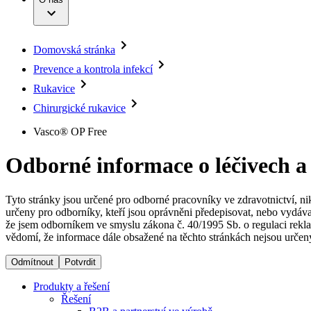
Infuzní terapie
Vaše příležitost​
Onemocnění
Udržitelnost
Intervenční vaskulární terapie
Compliance
Kontinence a urologie
Sponzoring a dary
Služby pro pacienty
Léčba bolesti
Domovská stránka
Mimotělní očišťování krve
Média
Miniinvazivní chirurgie
Prevence a kontrola infekcí
B. Braun Avitum
Neurochirurgie
Tiskové zprávy
Rukavice
Nutriční terapie
Onkologie
Kontakt
Chirurgické rukavice
Ortopedie
Páteřní chirurgie
Kontaktní formulář
Vasco® OP Free
Péče o rány
Registrace k odběru newsletteru
Péče o stomii
Společnost
Odborné informace o léčivech a
Prevence a kontrola infekcí
Uzavírání ran
Odpovědnost
Řešení
Tyto stránky jsou určené pro odborné pracovníky ve zdravotnictví, ni
určeny pro odborníky, kteří jsou oprávněni předepisovat, nebo vydáva
Média
že jsem odborníkem ve smyslu zákona č. 40/1995 Sb. o regulaci rekla
Terapie
vědomí, že informace dále obsažené na těchto stránkách nejsou určeny
Kontakt
Odmítnout
Potvrdit
Produkty a řešení
Řešení