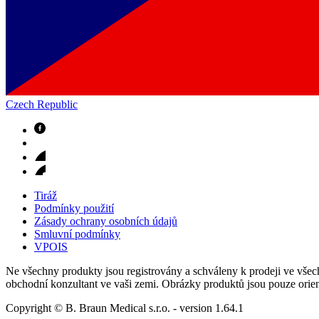
Czech Republic
Odborné ambulance
Naše specializované ambulance jsou tu pro vás. Zvolte specializ
Tiráž
Podmínky použití
Zásady ochrany osobních údajů
Smluvní podmínky
VPOIS
Ne všechny produkty jsou registrovány a schváleny k prodeji ve všech
obchodní konzultant ve vaši zemi. Obrázky produktů jsou pouze orien
Copyright © B. Braun Medical s.r.o.
- version
1.64.1