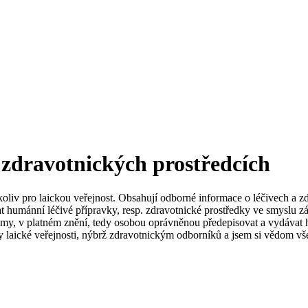
 zdravotnických prostředcích
koliv pro laickou veřejnost. Obsahují odborné informace o léčivech a z
t humánní léčivé přípravky, resp. zdravotnické prostředky ve smyslu zá
my, v platném znění, tedy osobou oprávněnou předepisovat a vydávat h
 laické veřejnosti, nýbrž zdravotnickým odborníků a jsem si vědom vše