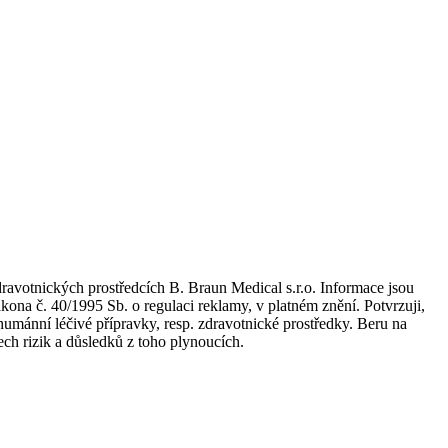
dravotnických prostředcích B. Braun Medical s.r.o. Informace jsou
kona č. 40/1995 Sb. o regulaci reklamy, v platném znění. Potvrzuji,
umánní léčivé přípravky, resp. zdravotnické prostředky. Beru na
ch rizik a důsledků z toho plynoucích.