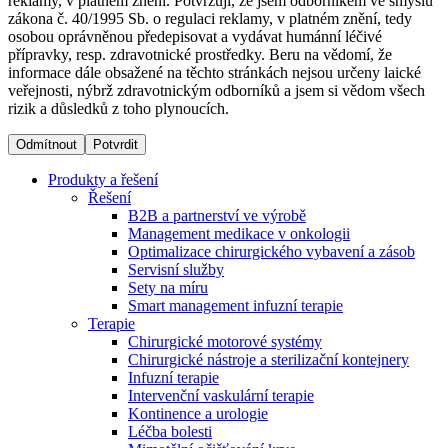
reklamy, v platném znění. Potvrzuji, že jsem odborníkem ve smyslu
zákona č. 40/1995 Sb. o regulaci reklamy, v platném znění, tedy
osobou oprávněnou předepisovat a vydávat humánní léčivé
Dialyzační střediska​
přípravky, resp. zdravotnické prostředky. Beru na vědomí, že
informace dále obsažené na těchto stránkách nejsou určeny laické
B. Braun Avitum poskytuje kvalitní dialyzační péči ve všech
veřejnosti, nýbrž zdravotnickým odborníků a jsem si vědom všech
svých střediscích v České republice. Více informací se
rizik a důsledků z toho plynoucích.
dozvíte na stránkách jednotlivých středisek.
Odmítnout
Potvrdit
Produkty a řešení
Řešení
B2B a partnerství ve výrobě
Produktový katalog​
Management medikace v onkologii
Optimalizace chirurgického vybavení a zásob
Kontakt
Objevte naše produkty. Navštivte produktový katalog B.
Servisní služby
Braun s našim kompletním produktovým portfoliem.
Sety na míru
Zůstaňte v dialogu s B. Braun. ​Kontaktujte nás.​
Smart management infuzní terapie​
Terapie
Chirurgické motorové systémy
Chirurgické nástroje a sterilizační kontejnery
Infuzní terapie
Intervenční vaskulární terapie
Kontinence a urologie
Léčba bolesti
Odborné ambulance