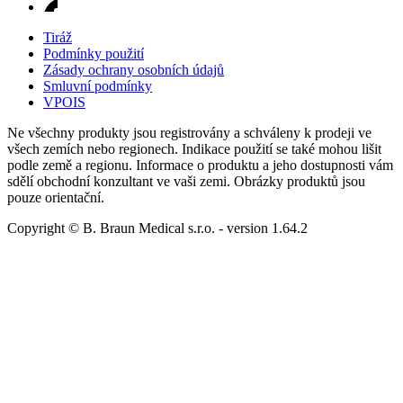
Tiráž
Podmínky použití
Zásady ochrany osobních údajů
Smluvní podmínky
VPOIS
Ne všechny produkty jsou registrovány a schváleny k prodeji ve
všech zemích nebo regionech. Indikace použití se také mohou lišit
podle země a regionu. Informace o produktu a jeho dostupnosti vám
sdělí obchodní konzultant ve vaši zemi. Obrázky produktů jsou
pouze orientační.
Copyright © B. Braun Medical s.r.o.
- version
1.64.2