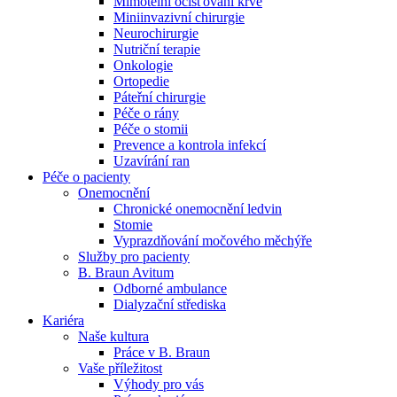
Mimotělní očišťování krve
Miniinvazivní chirurgie
Naše specializované ambulance jsou tu pro vás. Zvolte
Neurochirurgie
specializaci a město, které potřebujete, a objednejte se do naší
Nutriční terapie
ambulance.
Onkologie
Ortopedie
Páteřní chirurgie
Péče o rány
Péče o stomii
Prevence a kontrola infekcí
Uzavírání ran
Péče o pacienty
Onemocnění
Chronické onemocnění ledvin
Stomie
Vyprazdňování močového měchýře
Služby pro pacienty
B. Braun Avitum
Odborné ambulance
Dialyzační střediska
Kariéra
Naše kultura
Práce v B. Braun
Vaše příležitost​
Výhody pro vás