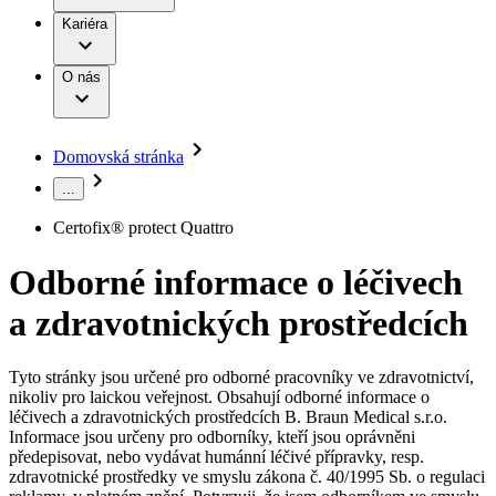
Terapie
B. Braun Avitum
Práce a kariéra
Kariéra
Naše kultura
Odpovědnost
Chirurgické motorové systémy
Odborné ambulance
Chirurgické nástroje a sterilizační kontejnery
Dialyzační střediska
Diverzita
O nás
Infuzní terapie
Vaše příležitost​
Onemocnění
Udržitelnost
Intervenční vaskulární terapie
Compliance
Kontinence a urologie
Sponzoring a dary
Služby pro pacienty
Léčba bolesti
Domovská stránka
Mimotělní očišťování krve
Média
Miniinvazivní chirurgie
...
B. Braun Avitum
Neurochirurgie
Tiskové zprávy
Nutriční terapie
Certofix® protect Quattro
Onkologie
Kontakt
Ortopedie
Odborné informace o léčivech
Páteřní chirurgie
Kontaktní formulář
Péče o rány
Registrace k odběru newsletteru
a zdravotnických prostředcích
Péče o stomii
Společnost
Prevence a kontrola infekcí
Uzavírání ran
Tyto stránky jsou určené pro odborné pracovníky ve zdravotnictví,
Odpovědnost
Řešení
nikoliv pro laickou veřejnost. Obsahují odborné informace o
Nabídky pracovních míst
léčivech a zdravotnických prostředcích B. Braun Medical s.r.o.
Média
Terapie
Informace jsou určeny pro odborníky, kteří jsou oprávněni
Objevte své kariérní příležitosti ​v B. Braun. Vyhledejte náš trh
předepisovat, nebo vydávat humánní léčivé přípravky, resp.
práce​ pro zajímavé pozice.​
zdravotnické prostředky ve smyslu zákona č. 40/1995 Sb. o regulaci
Kontakt