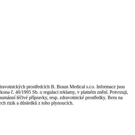
dravotnických prostředcích B. Braun Medical s.r.o. Informace jsou
kona č. 40/1995 Sb. o regulaci reklamy, v platném znění. Potvrzuji,
umánní léčivé přípravky, resp. zdravotnické prostředky. Beru na
ch rizik a důsledků z toho plynoucích.