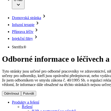
Infuzní terapie
Vaše příležitost​
Onemocnění
Udržitelnost
Intervenční vaskulární terapie
Compliance
Kontinence a urologie
Sponzoring a dary
Služby pro pacienty
Léčba bolesti
Domovská stránka
Mimotělní očišťování krve
Média
Miniinvazivní chirurgie
Infuzní terapie
B. Braun Avitum
Neurochirurgie
Tiskové zprávy
Příprava léčiv
Nutriční terapie
Onkologie
Kontakt
Injekční filtry
Ortopedie
Páteřní chirurgie
Kontaktní formulář
Sterifix®
Péče o rány
Registrace k odběru newsletteru
Péče o stomii
Společnost
Odborné informace o léčivech a
Prevence a kontrola infekcí
Uzavírání ran
Odpovědnost
Řešení
Tyto stránky jsou určené pro odborné pracovníky ve zdravotnictví, ni
určeny pro odborníky, kteří jsou oprávněni předepisovat, nebo vydáva
Média
že jsem odborníkem ve smyslu zákona č. 40/1995 Sb. o regulaci rekla
Terapie
vědomí, že informace dále obsažené na těchto stránkách nejsou určeny
Kontakt
Odmítnout
Potvrdit
Produkty a řešení
Řešení