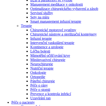
B2B a partnerství ve výrobě
Management medikace v onkologii
Optimalizace chirurgického vybavení a zásob
Servisní služby
Sety na míru
Smart management infuzní terapie​
Terapie
Chirurgické motorové systémy
Chirurgické nástroje a sterilizační kontejnery
Infuzní terapie
Intervenční vaskulární terapie
Kontinence a urologie
Léčba bolesti
Mimotělní očišťování krve
Miniinvazivní chirurgie
Neurochirurgie
Nutriční terapie
Onkologie
Ortopedie
Páteřní chirurgie
Nabídky pracovních míst
Péče o rány
Péče o stomii
Objevte své kariérní příležitosti ​v B. Braun. Vyhledejte náš trh 
Prevence a kontrola infekcí
Uzavírání ran
Péče o pacienty