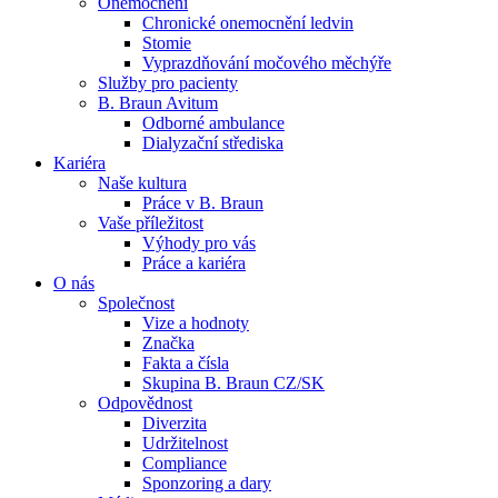
Onemocnění
Chronické onemocnění ledvin
Stomie
Vyprazdňování močového měchýře
Služby pro pacienty
B. Braun Avitum
Odborné ambulance
Kontakt
Dialyzační střediska
Dialyzační střediska​
Kariéra
Zůstaňte v dialogu s B. Braun. ​Kontaktujte nás.​
B. Braun Avitum poskytuje kvalitní dialyzační péči ve všech svý
Naše kultura
Práce v B. Braun
Vaše příležitost​
Produktový katalog​
Výhody pro vás
Práce a kariéra
Objevte naše produkty. Navštivte produktový katalog B. Brau
O nás
Společnost
Vize a hodnoty
Značka
Fakta a čísla
Skupina B. Braun CZ/SK
Odpovědnost
Diverzita
Udržitelnost
Compliance
Sponzoring a dary