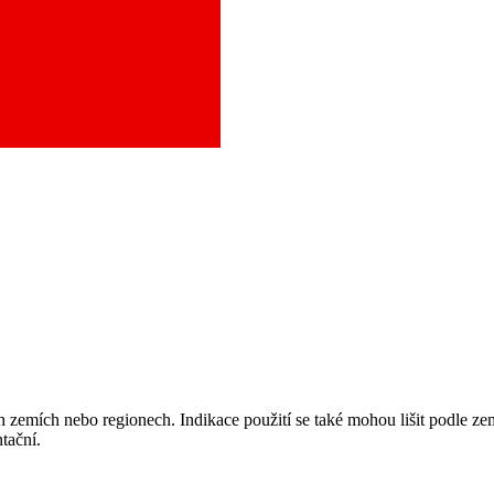
aci a město, které potřebujete, a objednejte se do naší ambulance.
 zemích nebo regionech. Indikace použití se také mohou lišit podle ze
tační.