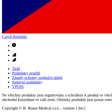
Czech Republic
Odborné ambulance
Naše specializované ambulance jsou tu pro vás. Zvolte specializ
Tiráž
Podmínky použití
Zásady ochrany osobních údajů
Smluvní podmínky
VPOIS
Ne všechny produkty jsou registrovány a schváleny k prodeji ve všech
obchodní konzultant ve vaši zemi. Obrázky produktů jsou pouze orien
Copyright © B. Braun Medical s.r.o.
- version
1.64.2