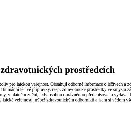
 zdravotnických prostředcích
koliv pro laickou veřejnost. Obsahují odborné informace o léčivech a z
t humánní léčivé přípravky, resp. zdravotnické prostředky ve smyslu zá
my, v platném znění, tedy osobou oprávněnou předepisovat a vydávat h
 laické veřejnosti, nýbrž zdravotnickým odborníků a jsem si vědom vše