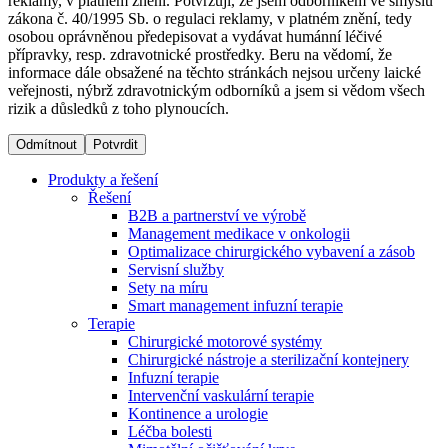
reklamy, v platném znění. Potvrzuji, že jsem odborníkem ve smyslu
zákona č. 40/1995 Sb. o regulaci reklamy, v platném znění, tedy
osobou oprávněnou předepisovat a vydávat humánní léčivé
Dialyzační střediska​
přípravky, resp. zdravotnické prostředky. Beru na vědomí, že
informace dále obsažené na těchto stránkách nejsou určeny laické
B. Braun Avitum poskytuje kvalitní dialyzační péči ve všech
veřejnosti, nýbrž zdravotnickým odborníků a jsem si vědom všech
svých střediscích v České republice. Více informací se
rizik a důsledků z toho plynoucích.
dozvíte na stránkách jednotlivých středisek.
Odmítnout
Potvrdit
Produkty a řešení
Řešení
B2B a partnerství ve výrobě
Produktový katalog​
Management medikace v onkologii
Optimalizace chirurgického vybavení a zásob
Kontakt
Objevte naše produkty. Navštivte produktový katalog B.
Servisní služby
Braun s našim kompletním produktovým portfoliem.
Sety na míru
Zůstaňte v dialogu s B. Braun. ​Kontaktujte nás.​
Smart management infuzní terapie​
Terapie
Chirurgické motorové systémy
Chirurgické nástroje a sterilizační kontejnery
Infuzní terapie
Intervenční vaskulární terapie
Kontinence a urologie
Léčba bolesti
Odborné ambulance