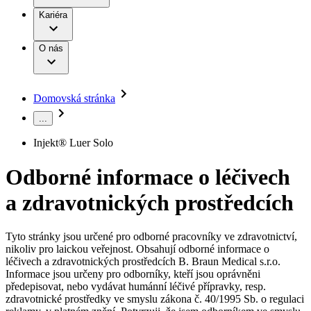
Terapie
B. Braun Avitum
Práce a kariéra
Kariéra
Naše kultura
Odpovědnost
Chirurgické motorové systémy
Odborné ambulance
Chirurgické nástroje a sterilizační kontejnery
Dialyzační střediska
Diverzita
O nás
Infuzní terapie
Vaše příležitost​
Onemocnění
Udržitelnost
Intervenční vaskulární terapie
Compliance
Kontinence a urologie
Sponzoring a dary
Služby pro pacienty
Léčba bolesti
Domovská stránka
Mimotělní očišťování krve
Média
Miniinvazivní chirurgie
...
B. Braun Avitum
Neurochirurgie
Tiskové zprávy
Nutriční terapie
Injekt® Luer Solo
Onkologie
Kontakt
Ortopedie
Odborné informace o léčivech
Páteřní chirurgie
Kontaktní formulář
Péče o rány
Registrace k odběru newsletteru
a zdravotnických prostředcích
Péče o stomii
Společnost
Prevence a kontrola infekcí
Uzavírání ran
Tyto stránky jsou určené pro odborné pracovníky ve zdravotnictví,
Odpovědnost
Řešení
nikoliv pro laickou veřejnost. Obsahují odborné informace o
Nabídky pracovních míst
léčivech a zdravotnických prostředcích B. Braun Medical s.r.o.
Média
Terapie
Informace jsou určeny pro odborníky, kteří jsou oprávněni
Objevte své kariérní příležitosti ​v B. Braun. Vyhledejte náš trh
předepisovat, nebo vydávat humánní léčivé přípravky, resp.
práce​ pro zajímavé pozice.​
zdravotnické prostředky ve smyslu zákona č. 40/1995 Sb. o regulaci
Kontakt