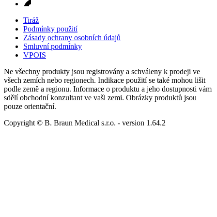
Tiráž
Podmínky použití
Zásady ochrany osobních údajů
Smluvní podmínky
VPOIS
Ne všechny produkty jsou registrovány a schváleny k prodeji ve
všech zemích nebo regionech. Indikace použití se také mohou lišit
podle země a regionu. Informace o produktu a jeho dostupnosti vám
sdělí obchodní konzultant ve vaši zemi. Obrázky produktů jsou
pouze orientační.
Copyright © B. Braun Medical s.r.o.
- version
1.64.2