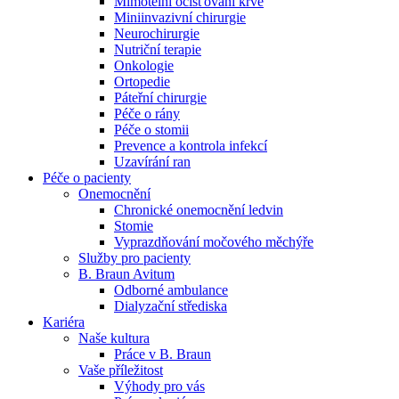
Mimotělní očišťování krve
Miniinvazivní chirurgie
Naše specializované ambulance jsou tu pro vás. Zvolte
Neurochirurgie
specializaci a město, které potřebujete, a objednejte se do naší
Nutriční terapie
ambulance.
Onkologie
Ortopedie
Páteřní chirurgie
Péče o rány
Péče o stomii
Prevence a kontrola infekcí
Uzavírání ran
Péče o pacienty
Onemocnění
Chronické onemocnění ledvin
Stomie
Vyprazdňování močového měchýře
Služby pro pacienty
B. Braun Avitum
Odborné ambulance
Dialyzační střediska
Kariéra
Naše kultura
Práce v B. Braun
Vaše příležitost​
Výhody pro vás