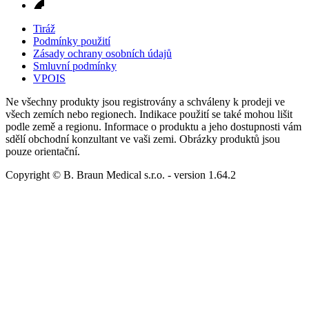
Tiráž
Podmínky použití
Zásady ochrany osobních údajů
Smluvní podmínky
VPOIS
Ne všechny produkty jsou registrovány a schváleny k prodeji ve
všech zemích nebo regionech. Indikace použití se také mohou lišit
podle země a regionu. Informace o produktu a jeho dostupnosti vám
sdělí obchodní konzultant ve vaši zemi. Obrázky produktů jsou
pouze orientační.
Copyright © B. Braun Medical s.r.o.
- version
1.64.2