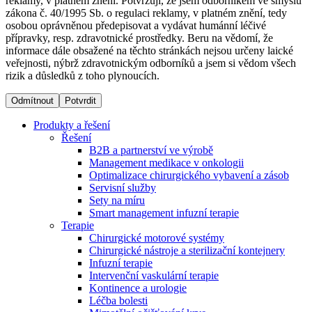
reklamy, v platném znění. Potvrzuji, že jsem odborníkem ve smyslu
zákona č. 40/1995 Sb. o regulaci reklamy, v platném znění, tedy
osobou oprávněnou předepisovat a vydávat humánní léčivé
Dialyzační střediska​
přípravky, resp. zdravotnické prostředky. Beru na vědomí, že
informace dále obsažené na těchto stránkách nejsou určeny laické
B. Braun Avitum poskytuje kvalitní dialyzační péči ve všech
veřejnosti, nýbrž zdravotnickým odborníků a jsem si vědom všech
svých střediscích v České republice. Více informací se
rizik a důsledků z toho plynoucích.
dozvíte na stránkách jednotlivých středisek.
Odmítnout
Potvrdit
Produkty a řešení
Řešení
B2B a partnerství ve výrobě
Produktový katalog​
Management medikace v onkologii
Optimalizace chirurgického vybavení a zásob
Kontakt
Objevte naše produkty. Navštivte produktový katalog B.
Servisní služby
Braun s našim kompletním produktovým portfoliem.
Sety na míru
Zůstaňte v dialogu s B. Braun. ​Kontaktujte nás.​
Smart management infuzní terapie​
Terapie
Chirurgické motorové systémy
Chirurgické nástroje a sterilizační kontejnery
Infuzní terapie
Intervenční vaskulární terapie
Kontinence a urologie
Léčba bolesti
Odborné ambulance