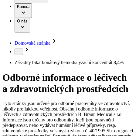
Terapie
B. Braun Avitum
Práce a kariéra
Kariéra
Naše kultura
Odpovědnost
Chirurgické motorové systémy
Odborné ambulance
Chirurgické nástroje a sterilizační kontejnery
Dialyzační střediska
Diverzita
O nás
Infuzní terapie
Vaše příležitost​
Onemocnění
Udržitelnost
Intervenční vaskulární terapie
Compliance
Kontinence a urologie
Sponzoring a dary
Služby pro pacienty
Léčba bolesti
Domovská stránka
Mimotělní očišťování krve
Média
Miniinvazivní chirurgie
...
B. Braun Avitum
Neurochirurgie
Tiskové zprávy
Nutriční terapie
Zásadity bikarbonátový hemodialyzační koncentrát 8,4%
Onkologie
Kontakt
Ortopedie
Odborné informace o léčivech
Páteřní chirurgie
Kontaktní formulář
Péče o rány
Registrace k odběru newsletteru
a zdravotnických prostředcích
Péče o stomii
Společnost
Prevence a kontrola infekcí
Uzavírání ran
Tyto stránky jsou určené pro odborné pracovníky ve zdravotnictví,
Odpovědnost
Řešení
nikoliv pro laickou veřejnost. Obsahují odborné informace o
Nabídky pracovních míst
léčivech a zdravotnických prostředcích B. Braun Medical s.r.o.
Média
Terapie
Informace jsou určeny pro odborníky, kteří jsou oprávněni
Objevte své kariérní příležitosti ​v B. Braun. Vyhledejte náš trh
předepisovat, nebo vydávat humánní léčivé přípravky, resp.
práce​ pro zajímavé pozice.​
zdravotnické prostředky ve smyslu zákona č. 40/1995 Sb. o regulaci
Kontakt