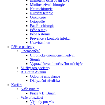
Mimotělní očišťování krve
Miniinvazivní chirurgie
Naše specializované ambulance jsou tu pro vás. Zvolte
Neurochirurgie
specializaci a město, které potřebujete, a objednejte se do naší
Nutriční terapie
ambulance.
Onkologie
Ortopedie
Páteřní chirurgie
Péče o rány
Péče o stomii
Prevence a kontrola infekcí
Uzavírání ran
Péče o pacienty
Onemocnění
Chronické onemocnění ledvin
Stomie
Vyprazdňování močového měchýře
Služby pro pacienty
B. Braun Avitum
Odborné ambulance
Dialyzační střediska
Kariéra
Naše kultura
Práce v B. Braun
Vaše příležitost​
Výhody pro vás