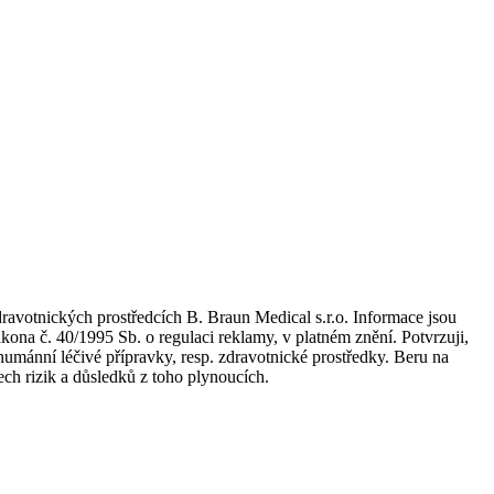
dravotnických prostředcích B. Braun Medical s.r.o. Informace jsou
kona č. 40/1995 Sb. o regulaci reklamy, v platném znění. Potvrzuji,
umánní léčivé přípravky, resp. zdravotnické prostředky. Beru na
ch rizik a důsledků z toho plynoucích.