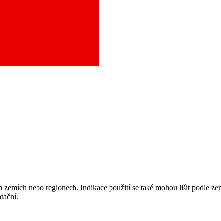
aci a město, které potřebujete, a objednejte se do naší ambulance.
 zemích nebo regionech. Indikace použití se také mohou lišit podle ze
tační.