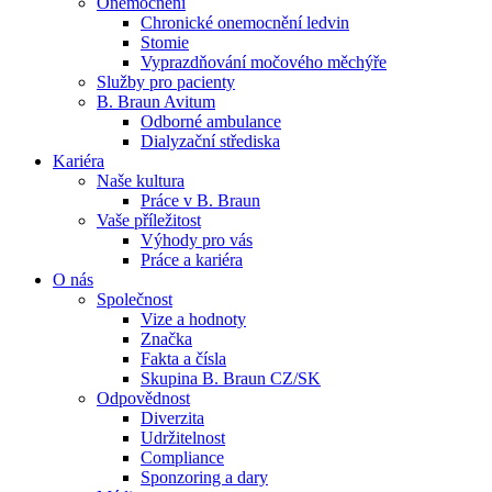
Onemocnění
Chronické onemocnění ledvin
Stomie
Vyprazdňování močového měchýře
Služby pro pacienty
B. Braun Avitum
Odborné ambulance
Kontakt
Dialyzační střediska
Dialyzační střediska​
Kariéra
Zůstaňte v dialogu s B. Braun. ​Kontaktujte nás.​
B. Braun Avitum poskytuje kvalitní dialyzační péči ve všech svý
Naše kultura
Práce v B. Braun
Vaše příležitost​
Produktový katalog​
Výhody pro vás
Práce a kariéra
Objevte naše produkty. Navštivte produktový katalog B. Brau
O nás
Společnost
Vize a hodnoty
Značka
Fakta a čísla
Skupina B. Braun CZ/SK
Odpovědnost
Diverzita
Udržitelnost
Compliance
Sponzoring a dary