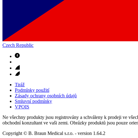
Czech Republic
Odborné ambulance
Naše specializované ambulance jsou tu pro vás. Zvolte specializ
Tiráž
Podmínky použití
Zásady ochrany osobních údajů
Smluvní podmínky
VPOIS
Ne všechny produkty jsou registrovány a schváleny k prodeji ve všech
obchodní konzultant ve vaši zemi. Obrázky produktů jsou pouze orien
Copyright © B. Braun Medical s.r.o.
- version
1.64.2