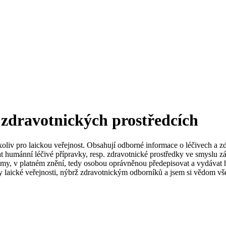
 zdravotnických prostředcích
koliv pro laickou veřejnost. Obsahují odborné informace o léčivech a z
t humánní léčivé přípravky, resp. zdravotnické prostředky ve smyslu zá
my, v platném znění, tedy osobou oprávněnou předepisovat a vydávat h
 laické veřejnosti, nýbrž zdravotnickým odborníků a jsem si vědom vše