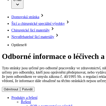
Infuzní terapie
Vaše příležitost​
Onemocnění
Udržitelnost
Intervenční vaskulární terapie
Compliance
Kontinence a urologie
Sponzoring a dary
Služby pro pacienty
Léčba bolesti
Domovská stránka
Mimotělní očišťování krve
Média
Miniinvazivní chirurgie
Šicí a chirurgické speciální výrobky
B. Braun Avitum
Neurochirurgie
Tiskové zprávy
Chirurgické šicí materiály
Nutriční terapie
Onkologie
Kontakt
Nevstřebatelné šicí materiály
Ortopedie
Páteřní chirurgie
Kontaktní formulář
Optilene®
Péče o rány
Registrace k odběru newsletteru
Péče o stomii
Společnost
Odborné informace o léčivech a
Prevence a kontrola infekcí
Uzavírání ran
Odpovědnost
Řešení
Tyto stránky jsou určené pro odborné pracovníky ve zdravotnictví, ni
určeny pro odborníky, kteří jsou oprávněni předepisovat, nebo vydáva
Média
že jsem odborníkem ve smyslu zákona č. 40/1995 Sb. o regulaci rekla
Terapie
vědomí, že informace dále obsažené na těchto stránkách nejsou určeny
Kontakt
Odmítnout
Potvrdit
Produkty a řešení
Řešení