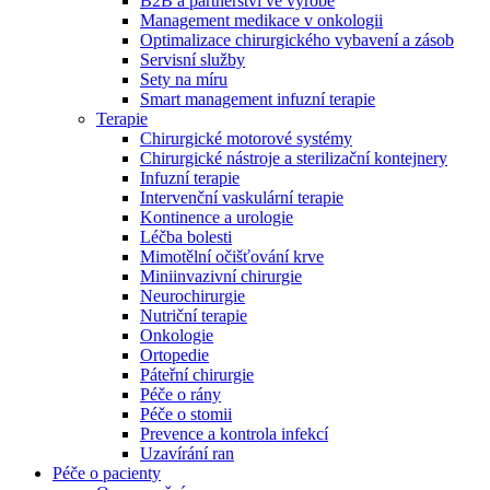
B2B a partnerství ve výrobě
Management medikace v onkologii
Optimalizace chirurgického vybavení a zásob
Servisní služby
Sety na míru
Smart management infuzní terapie​
Terapie
Chirurgické motorové systémy
Chirurgické nástroje a sterilizační kontejnery
Infuzní terapie
Intervenční vaskulární terapie
Kontinence a urologie
Léčba bolesti
Mimotělní očišťování krve
Miniinvazivní chirurgie
Neurochirurgie
Nutriční terapie
Onkologie
Ortopedie
Páteřní chirurgie
Nabídky pracovních míst
Péče o rány
Péče o stomii
Objevte své kariérní příležitosti ​v B. Braun. Vyhledejte náš trh 
Prevence a kontrola infekcí
Uzavírání ran
Péče o pacienty