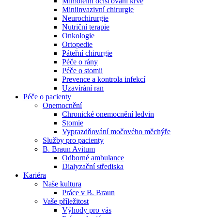
Mimotělní očišťování krve
Miniinvazivní chirurgie
Naše specializované ambulance jsou tu pro vás. Zvolte
Neurochirurgie
specializaci a město, které potřebujete, a objednejte se do naší
Nutriční terapie
ambulance.
Onkologie
Ortopedie
Páteřní chirurgie
Péče o rány
Péče o stomii
Prevence a kontrola infekcí
Uzavírání ran
Péče o pacienty
Onemocnění
Chronické onemocnění ledvin
Stomie
Vyprazdňování močového měchýře
Služby pro pacienty
B. Braun Avitum
Odborné ambulance
Dialyzační střediska
Kariéra
Naše kultura
Práce v B. Braun
Vaše příležitost​
Výhody pro vás