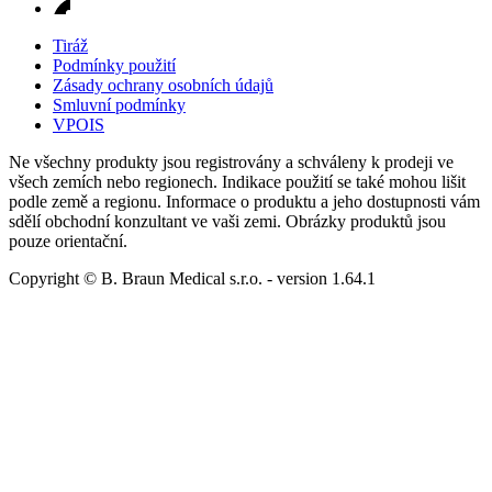
Tiráž
Podmínky použití
Zásady ochrany osobních údajů
Smluvní podmínky
VPOIS
Ne všechny produkty jsou registrovány a schváleny k prodeji ve
všech zemích nebo regionech. Indikace použití se také mohou lišit
podle země a regionu. Informace o produktu a jeho dostupnosti vám
sdělí obchodní konzultant ve vaši zemi. Obrázky produktů jsou
pouze orientační.
Copyright © B. Braun Medical s.r.o.
- version
1.64.1