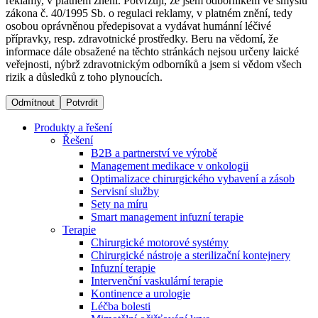
reklamy, v platném znění. Potvrzuji, že jsem odborníkem ve smyslu
zákona č. 40/1995 Sb. o regulaci reklamy, v platném znění, tedy
osobou oprávněnou předepisovat a vydávat humánní léčivé
Dialyzační střediska​
přípravky, resp. zdravotnické prostředky. Beru na vědomí, že
informace dále obsažené na těchto stránkách nejsou určeny laické
B. Braun Avitum poskytuje kvalitní dialyzační péči ve všech
veřejnosti, nýbrž zdravotnickým odborníků a jsem si vědom všech
svých střediscích v České republice. Více informací se
rizik a důsledků z toho plynoucích.
dozvíte na stránkách jednotlivých středisek.
Odmítnout
Potvrdit
Produkty a řešení
Řešení
B2B a partnerství ve výrobě
Produktový katalog​
Management medikace v onkologii
Optimalizace chirurgického vybavení a zásob
Kontakt
Objevte naše produkty. Navštivte produktový katalog B.
Servisní služby
Braun s našim kompletním produktovým portfoliem.
Sety na míru
Zůstaňte v dialogu s B. Braun. ​Kontaktujte nás.​
Smart management infuzní terapie​
Terapie
Chirurgické motorové systémy
Chirurgické nástroje a sterilizační kontejnery
Infuzní terapie
Intervenční vaskulární terapie
Kontinence a urologie
Léčba bolesti
Odborné ambulance