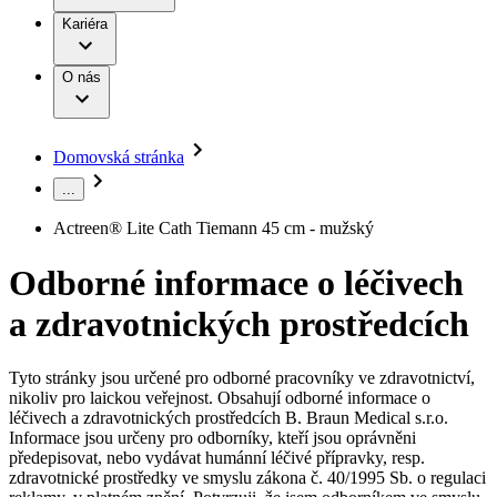
Terapie
B. Braun Avitum
Práce a kariéra
Kariéra
Naše kultura
Odpovědnost
Chirurgické motorové systémy
Odborné ambulance
Chirurgické nástroje a sterilizační kontejnery
Dialyzační střediska
Diverzita
O nás
Infuzní terapie
Vaše příležitost​
Onemocnění
Udržitelnost
Intervenční vaskulární terapie
Compliance
Kontinence a urologie
Sponzoring a dary
Služby pro pacienty
Léčba bolesti
Domovská stránka
Mimotělní očišťování krve
Média
Miniinvazivní chirurgie
...
B. Braun Avitum
Neurochirurgie
Tiskové zprávy
Nutriční terapie
Actreen® Lite Cath Tiemann 45 cm - mužský
Onkologie
Kontakt
Ortopedie
Odborné informace o léčivech
Páteřní chirurgie
Kontaktní formulář
Péče o rány
Registrace k odběru newsletteru
a zdravotnických prostředcích
Péče o stomii
Společnost
Prevence a kontrola infekcí
Uzavírání ran
Tyto stránky jsou určené pro odborné pracovníky ve zdravotnictví,
Odpovědnost
Řešení
nikoliv pro laickou veřejnost. Obsahují odborné informace o
Nabídky pracovních míst
léčivech a zdravotnických prostředcích B. Braun Medical s.r.o.
Média
Terapie
Informace jsou určeny pro odborníky, kteří jsou oprávněni
Objevte své kariérní příležitosti ​v B. Braun. Vyhledejte náš trh
předepisovat, nebo vydávat humánní léčivé přípravky, resp.
práce​ pro zajímavé pozice.​
zdravotnické prostředky ve smyslu zákona č. 40/1995 Sb. o regulaci
Kontakt