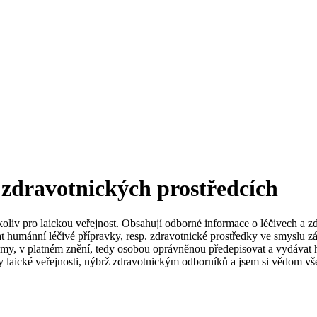
 zdravotnických prostředcích
koliv pro laickou veřejnost. Obsahují odborné informace o léčivech a z
t humánní léčivé přípravky, resp. zdravotnické prostředky ve smyslu zá
my, v platném znění, tedy osobou oprávněnou předepisovat a vydávat h
 laické veřejnosti, nýbrž zdravotnickým odborníků a jsem si vědom vše