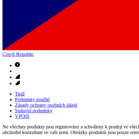
Czech Republic
Odborné ambulance
Naše specializované ambulance jsou tu pro vás. Zvolte specializ
Tiráž
Podmínky použití
Zásady ochrany osobních údajů
Smluvní podmínky
VPOIS
Ne všechny produkty jsou registrovány a schváleny k prodeji ve všech
obchodní konzultant ve vaši zemi. Obrázky produktů jsou pouze orien