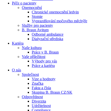
Péče o pacienty
Onemocnění
Chronické onemocnění ledvin
Stomie
Vyprazdňování močového měchýře
Služby pro pacienty
B. Braun Avitum
Kontakt
Dialyzační střediska​
Odborné ambulance
Dialyzační střediska
Zůstaňte v dialogu s B. Braun. ​Kontaktujte nás.​
B. Braun Avitum poskytuje kvalitní dialyzační péči ve všech svý
Kariéra
Naše kultura
Práce v B. Braun
Produktový katalog​
Vaše příležitost​
Výhody pro vás
Objevte naše produkty. Navštivte produktový katalog B. Brau
Práce a kariéra
O nás
Společnost
Vize a hodnoty
Značka
Fakta a čísla
Skupina B. Braun CZ/SK
Odpovědnost
Diverzita
Udržitelnost
Compliance