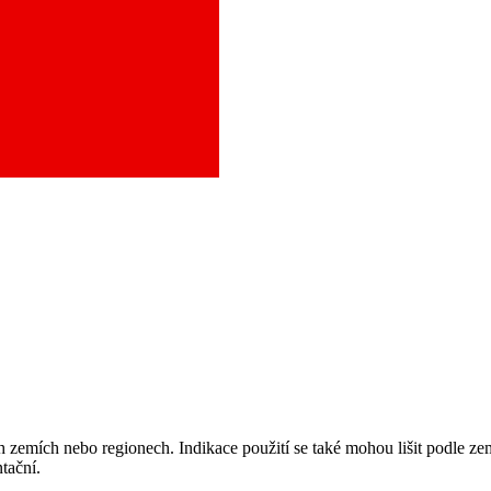
aci a město, které potřebujete, a objednejte se do naší ambulance.
 zemích nebo regionech. Indikace použití se také mohou lišit podle ze
tační.