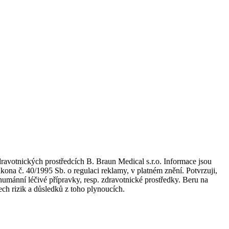
dravotnických prostředcích B. Braun Medical s.r.o. Informace jsou
kona č. 40/1995 Sb. o regulaci reklamy, v platném znění. Potvrzuji,
umánní léčivé přípravky, resp. zdravotnické prostředky. Beru na
ch rizik a důsledků z toho plynoucích.