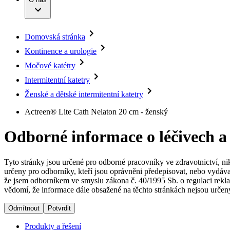
Infuzní terapie
Vaše příležitost​
Onemocnění
Udržitelnost
Intervenční vaskulární terapie
Compliance
Kontinence a urologie
Sponzoring a dary
Služby pro pacienty
Léčba bolesti
Domovská stránka
Mimotělní očišťování krve
Média
Miniinvazivní chirurgie
Kontinence a urologie
B. Braun Avitum
Neurochirurgie
Tiskové zprávy
Močové katétry
Nutriční terapie
Onkologie
Kontakt
Intermitentní katetry
Ortopedie
Páteřní chirurgie
Ženské a dětské intermitentní katetry
Kontaktní formulář
Péče o rány
Registrace k odběru newsletteru
Actreen® Lite Cath Nelaton 20 cm - ženský
Péče o stomii
Společnost
Prevence a kontrola infekcí
Uzavírání ran
Odborné informace o léčivech a
Odpovědnost
Řešení
Tyto stránky jsou určené pro odborné pracovníky ve zdravotnictví, ni
Média
Terapie
určeny pro odborníky, kteří jsou oprávněni předepisovat, nebo vydáva
že jsem odborníkem ve smyslu zákona č. 40/1995 Sb. o regulaci rekla
Kontakt
vědomí, že informace dále obsažené na těchto stránkách nejsou určeny
Odmítnout
Potvrdit
Produkty a řešení