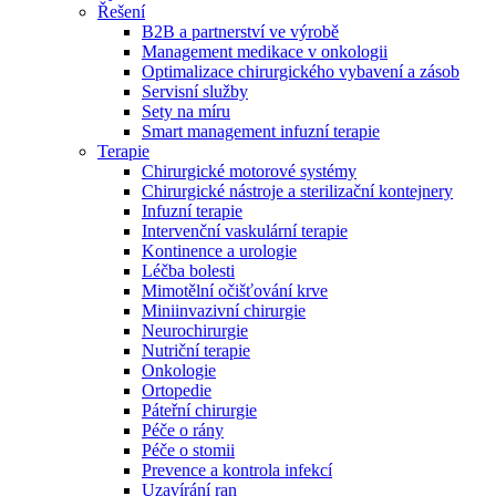
Řešení
B2B a partnerství ve výrobě
Management medikace v onkologii
Optimalizace chirurgického vybavení a zásob
Servisní služby
Sety na míru
Smart management infuzní terapie​
Terapie
Chirurgické motorové systémy
Chirurgické nástroje a sterilizační kontejnery
Infuzní terapie
Intervenční vaskulární terapie
Kontinence a urologie
Léčba bolesti
Mimotělní očišťování krve
Miniinvazivní chirurgie
Neurochirurgie
Nutriční terapie
Onkologie
Nabídky pracovních míst
Ortopedie
Páteřní chirurgie
Objevte své kariérní příležitosti ​v B. Braun. Vyhledejte náš trh 
Péče o rány
Péče o stomii
Prevence a kontrola infekcí
Uzavírání ran