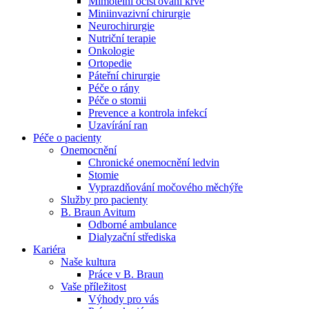
Mimotělní očišťování krve
Miniinvazivní chirurgie
Naše specializované ambulance jsou tu pro vás. Zvolte
Neurochirurgie
specializaci a město, které potřebujete, a objednejte se do naší
Nutriční terapie
ambulance.
Onkologie
Ortopedie
Páteřní chirurgie
Péče o rány
Péče o stomii
Prevence a kontrola infekcí
Uzavírání ran
Péče o pacienty
Onemocnění
Chronické onemocnění ledvin
Stomie
Vyprazdňování močového měchýře
Služby pro pacienty
B. Braun Avitum
Odborné ambulance
Dialyzační střediska
Kariéra
Naše kultura
Práce v B. Braun
Vaše příležitost​
Výhody pro vás