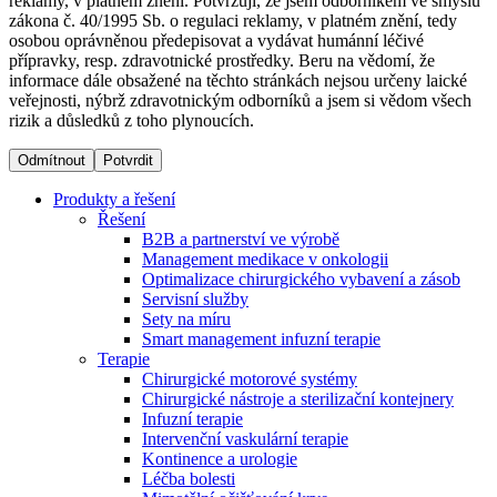
reklamy, v platném znění. Potvrzuji, že jsem odborníkem ve smyslu
zákona č. 40/1995 Sb. o regulaci reklamy, v platném znění, tedy
osobou oprávněnou předepisovat a vydávat humánní léčivé
Dialyzační střediska​
přípravky, resp. zdravotnické prostředky. Beru na vědomí, že
informace dále obsažené na těchto stránkách nejsou určeny laické
B. Braun Avitum poskytuje kvalitní dialyzační péči ve všech
veřejnosti, nýbrž zdravotnickým odborníků a jsem si vědom všech
svých střediscích v České republice. Více informací se
rizik a důsledků z toho plynoucích.
dozvíte na stránkách jednotlivých středisek.
Odmítnout
Potvrdit
Produkty a řešení
Řešení
B2B a partnerství ve výrobě
Produktový katalog​
Management medikace v onkologii
Optimalizace chirurgického vybavení a zásob
Kontakt
Objevte naše produkty. Navštivte produktový katalog B.
Servisní služby
Braun s našim kompletním produktovým portfoliem.
Sety na míru
Zůstaňte v dialogu s B. Braun. ​Kontaktujte nás.​
Smart management infuzní terapie​
Terapie
Chirurgické motorové systémy
Chirurgické nástroje a sterilizační kontejnery
Infuzní terapie
Intervenční vaskulární terapie
Kontinence a urologie
Léčba bolesti
Odborné ambulance