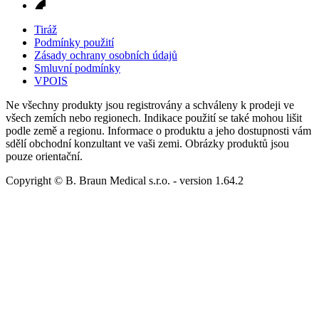
Tiráž
Podmínky použití
Zásady ochrany osobních údajů
Smluvní podmínky
VPOIS
Ne všechny produkty jsou registrovány a schváleny k prodeji ve
všech zemích nebo regionech. Indikace použití se také mohou lišit
podle země a regionu. Informace o produktu a jeho dostupnosti vám
sdělí obchodní konzultant ve vaši zemi. Obrázky produktů jsou
pouze orientační.
Copyright © B. Braun Medical s.r.o.
- version
1.64.2